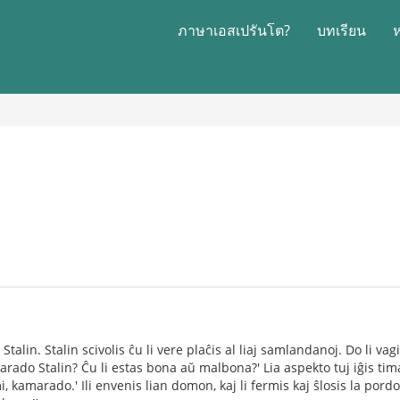
ภาษาเอสเปรันโต?
บทเรียน
Stalin. Stalin scivolis ĉu li vere plaĉis al liaj samlandanoj. Do li vag
arado Stalin? Ĉu li estas bona aŭ malbona?' Lia aspekto tuj iĝis tima
 kamarado.' Ili envenis lian domon, kaj li fermis kaj ŝlosis la pordon, 