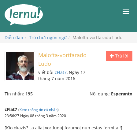
Đi
đến
Men
phần
nội
dung
Diễn đàn
Trò chơi ngôn ngữ
Malofta-vortfarado Ludo
Malofta-vortfarado
Trả lời
Ludo
viết bởi
cFlat7
, Ngày 17
tháng 7 năm 2016
Tin nhắn:
195
Nội dung:
Esperanto
cFlat7
(
Xem thông tin cá nhân
)
23:56:27 Ngày 08 tháng 3 năm 2020
[Kio okazis? La aliaj vortludaj forumoj nun estas fermitaj!]