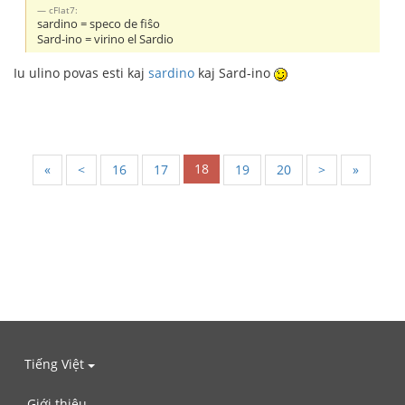
cFlat7:
sardino = speco de fiŝo
Sard-ino = virino el Sardio
Iu ulino povas esti kaj
sardino
kaj Sard-ino
18
«
<
16
17
19
20
>
»
Tiếng Việt
Giới thiệu