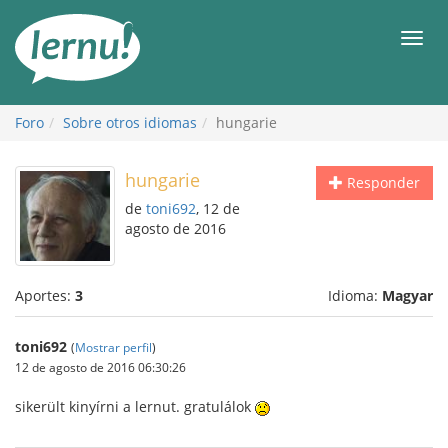
Contenido
Men
Foro
Sobre otros idiomas
hungarie
hungarie
Responder
de
toni692
, 12 de
agosto de 2016
Aportes:
3
Idioma:
Magyar
toni692
(
Mostrar perfil
)
12 de agosto de 2016 06:30:26
sikerült kinyírni a lernut. gratulálok