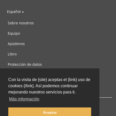
Español
Sobre nosotros
Equipo
Ayúdenos
Libro
Protección de datos
Condiciones de uso
Con la visita de {site} aceptas el {link} uso de
Contáctenos
cookies {/link}. Así podemos continuar
mejorando nuestros servicios para ti.
Más información
Aceptar