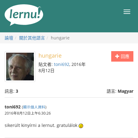
前
往
目
目
錄
錄
論壇
關於其他語言
hungarie
hungarie
回應
貼文者:
toni692
, 2016年
8月12日
訊息:
3
語言:
Magyar
toni692
(
顯示個人資料
)
2016年8月12日上午6:30:26
sikerült kinyírni a lernut. gratulálok