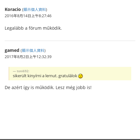
Koracio
(
顯示個人資料
)
2016年8月14日上午8:27:46
Legalább a fórum működik.
gamed
(
顯示個人資料
)
2017年8月2日上午12:32:39
toni692:
sikerült kinyírni a lernut. gratulálok
De azért így is működik. Lesz még jobb is!