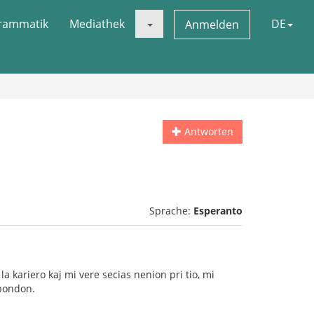
rammatik
Mediathek
DE
Anmelden
Antworten
Sprache:
Esperanto
a kariero kaj mi vere secias nenion pri tio, mi
spondon.