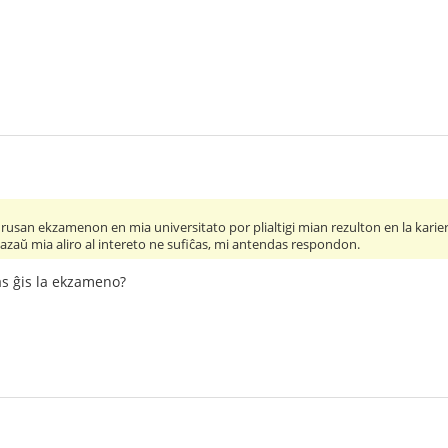
 rusan ekzamenon en mia universitato por plialtigi mian rezulton en la karier
vazaŭ mia aliro al intereto ne sufiĉas, mi antendas respondon.
s ĝis la ekzameno?