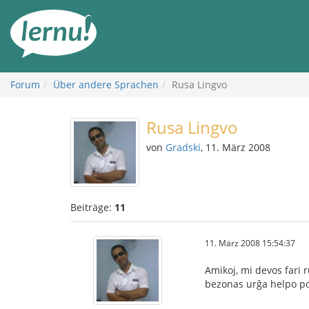
Zum
Inhalt
Forum
Über andere Sprachen
Rusa Lingvo
Rusa Lingvo
von
Gradski
, 11. März 2008
Beiträge:
11
11. März 2008 15:54:37
Amikoj, mi devos fari 
bezonas urĝa helpo por