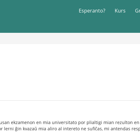
Esperanto?
Kurs
G
rusan ekzamenon en mia universitato por plialtigi mian rezulton en l
 lerni ĝin kvazaŭ mia aliro al intereto ne sufiĉas, mi antendas re