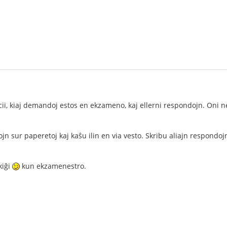
ii, kiaj demandoj estos en ekzameno, kaj ellerni respondojn. Oni n
n sur paperetoj kaj kaŝu ilin en via vesto. Skribu aliajn respondojn
kiĝi
kun ekzamenestro.