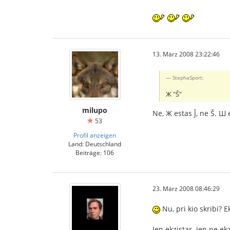
13. März 2008 23:22:46
StephaSport:
Ж "Ŝ"
milupo
Ne, Ж estas Ĵ, ne Š. Ш 
53
Profil anzeigen
Land: Deutschland
Beiträge: 106
23. März 2008 08:46:29
Nu, pri kio skribi? E
Jen ekzistas, jen ne ekz