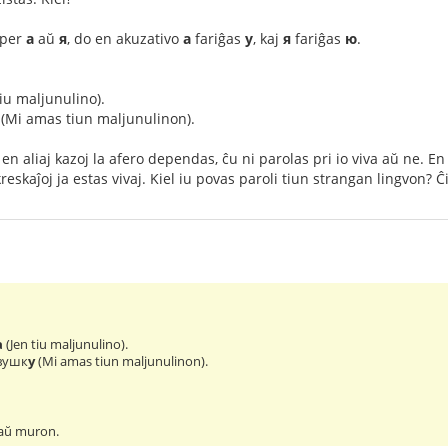
 per
а
aŭ
я
, do en akuzativo
а
fariĝas
у
, kaj
я
fariĝas
ю
.
:
tiu maljunulino).
(Mi amas tiun maljunulinon).
en aliaj kazoj la afero dependas, ĉu ni parolas pri io viva aŭ ne. En
reskaĵoj ja estas vivaj. Kiel iu povas paroli tiun strangan lingvon? Ĉ
а
(Jen tiu maljunulino).
евушк
у
(Mi amas tiun maljunulinon).
raŭ muron.