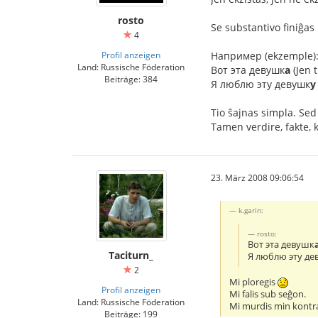
rosto
Se substantivo finiĝas
4
Profil anzeigen
Например (ekzemple)
Land: Russische Föderation
Вот эта девушк
а
(Jen 
Beiträge: 384
Я люблю эту девушк
у
Tio ŝajnas simpla. Sed 
Tamen verdire, fakte, k
23. März 2008 09:06:54
k.garin:
rosto:
Вот эта девушк
Taciturn_
Я люблю эту д
2
Mi ploregis
Profil anzeigen
Mi falis sub seĝon.
Land: Russische Föderation
Mi murdis min kont
Beiträge: 199