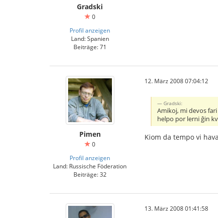
Gradski
0
Profil anzeigen
Land: Spanien
Beiträge: 71
12. März 2008 07:04:12
Gradski:
Amikoj, mi devos fari
helpo por lerni ĝin k
Pimen
Kiom da tempo vi hava
0
Profil anzeigen
Land: Russische Föderation
Beiträge: 32
13. März 2008 01:41:58