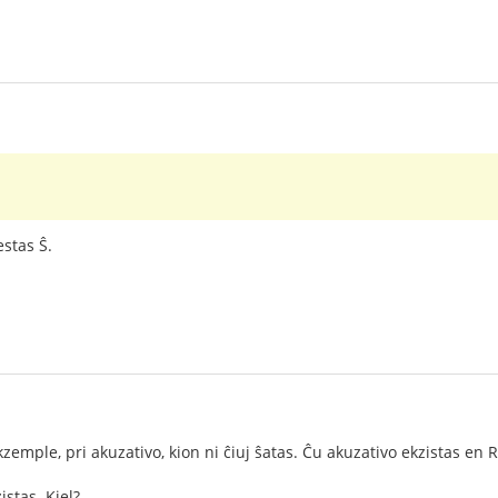
estas Ŝ.
kzemple, pri akuzativo, kion ni ĉiuj ŝatas. Ĉu akuzativo ekzistas en 
istas. Kiel?