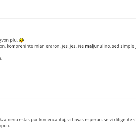
ngvon plu.
on, kompreninte mian eraron. Jes, jes. Ne
mal
junulino, sed simple 
n.
 ekzameno estas por komencantoj, vi havas esperon, se vi diligente s
mpon.