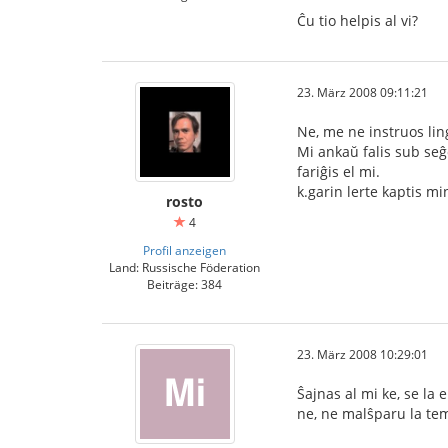
Ĉu tio helpis al vi?
23. März 2008 09:11:21
Ne, me ne instruos li
Mi ankaŭ falis sub seĝ
fariĝis el mi.
k.garin lerte kaptis mi
rosto
4
Profil anzeigen
Land: Russische Föderation
Beiträge: 384
23. März 2008 10:29:01
Ŝajnas al mi ke, se la
ne, ne malŝparu la te