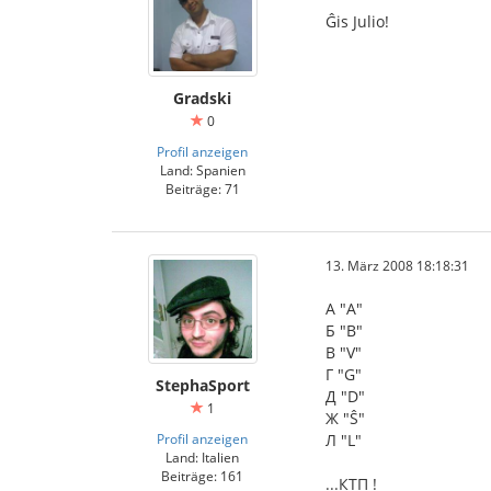
Ĝis Julio!
Gradski
0
Profil anzeigen
Land: Spanien
Beiträge: 71
13. März 2008 18:18:31
А "A"
Б "B"
В "V"
Г "G"
StephaSport
Д "D"
1
Ж "Ŝ"
Profil anzeigen
Л "L"
Land: Italien
Beiträge: 161
...КТП !