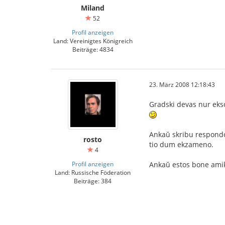
Miland
52
Profil anzeigen
Land: Vereinigtes Königreich
Beiträge: 4834
23. März 2008 12:18:43
Gradski devas nur eksc
Ankaŭ skribu respondoj
rosto
tio dum ekzameno.
4
Profil anzeigen
Ankaŭ estos bone ami
Land: Russische Föderation
Beiträge: 384