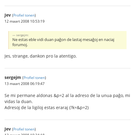
Jev
(
Profiel tonen
)
12 maart 2008 10:53:19
sergejm:
Ne estas eble vidi duan paĝon de lastaj mesaĝoj en naciaj
forumoj.
Jes, strange, dankon pro la atentigo.
sergejm
(
Profiel tonen
)
13 maart 2008 06:19:47
Se mi permane aldonas &p=2 al la adreso de la unua paĝo, mi
vidas la duan.
Adresoj de la ligiloj estas eraraj (?k=&p=2)
Jev
(
Profiel tonen
)
13 maart 2008 10:34:18