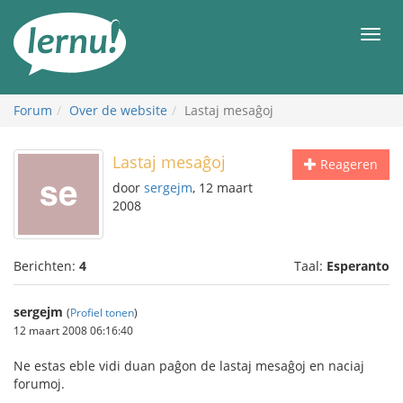
Naar
de
Men
inhoud
Forum
Over de website
Lastaj mesaĝoj
Lastaj mesaĝoj
Reageren
door
sergejm
, 12 maart
2008
Berichten:
4
Taal:
Esperanto
sergejm
(
Profiel tonen
)
12 maart 2008 06:16:40
Ne estas eble vidi duan paĝon de lastaj mesaĝoj en naciaj
forumoj.