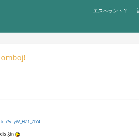
エスペラント？
olomboj!
atch?v=yW_HZ1_ZIY4
idis ĝin