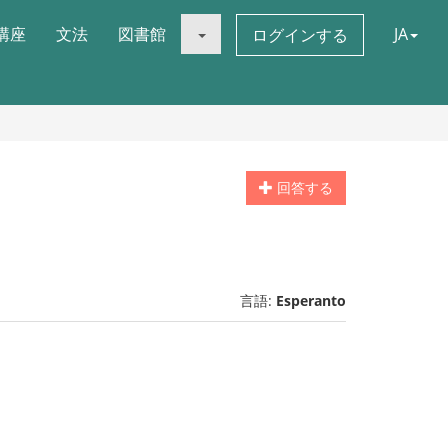
講座
文法
図書館
JA
ログインする
回答する
言語:
Esperanto