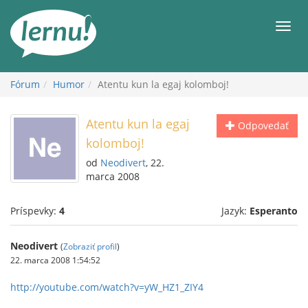
Späť
na
Men
obsah
Fórum
Humor
Atentu kun la egaj kolomboj!
Atentu kun la egaj
Odpovedať
kolomboj!
od
Neodivert
, 22.
marca 2008
Príspevky:
4
Jazyk:
Esperanto
Neodivert
(
Zobraziť profil
)
22. marca 2008 1:54:52
http://youtube.com/watch?v=yW_HZ1_ZIY4