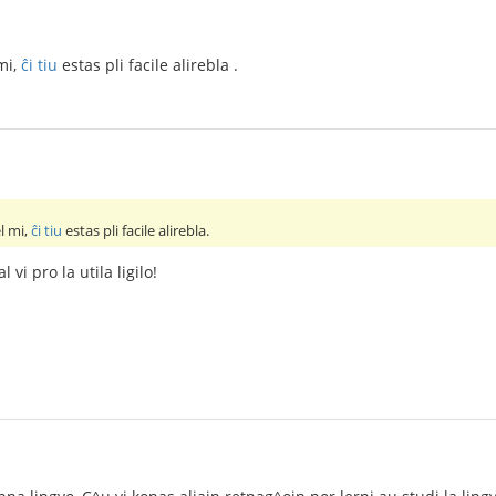
mi,
ĉi tiu
estas pli facile alirebla .
l mi,
ĉi tiu
estas pli facile alirebla.
 vi pro la utila ligilo!