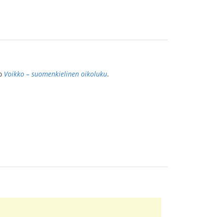
ĝo
Voikko – suomenkielinen oikoluku
.