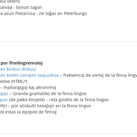
ona vetero
päivää - bonan tagon
nä asun Pietarissa - mi loĝas en Peterburgo
oj por finnlingvemuloj
ten keskus (Kotus)
en kielen sanojen taajuuksia
– frekvencoj de vortoj de la finna ling
uotoa (HTML)"
)
– mallongigoj kaj akronimoj
ioppi
– Granda gramatiko de la finna lingvo
opas
(de
Jukka Korpela
) – reta gvidilo de la finna lingvo
Yle
) – por aŭskulti novaĵojn en la finna lingvo
la
estas la epopeo de finnoj