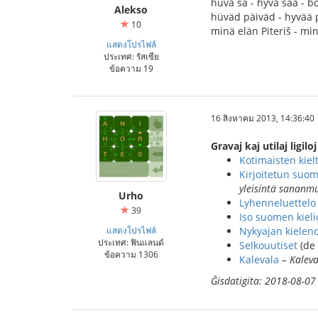
hüvä sä - hyvä sää - b
Alekso
hüväd päiväd - hyvää 
10
minä elän Piteriš - mi
แสดงโปรไฟล์
ประเทศ: รัสเซีย
ข้อความ 19
16 สิงหาคม 2013, 14:36:40
Gravaj kaj utilaj ligil
Kotimaisten kiel
Kirjoitetun suom
yleisintä sananm
Urho
Lyhenneluettelo
39
Iso suomen kiel
แสดงโปรไฟล์
Nykyajan kielen
ประเทศ: ฟินแลนด์
Selkouutiset
(de
ข้อความ 1306
Kalevala
–
Kaleva
Ĝisdatigita: 2018-08-07