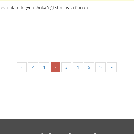
a estonian lingvon. Ankaŭ ĝi similas la finnan.
2
«
<
1
3
4
5
>
»