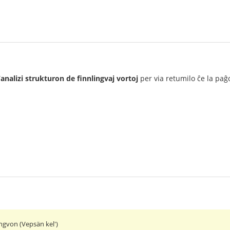
/analizi strukturon de finnlingvaj vortoj
per via retumilo ĉe la pa
ingvon (Vepsän kel')