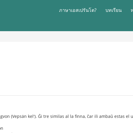
ภาษาเอสเปรันโต?
บทเรียน
gvon (Vepsän kel'). Ĝi tre similas al la finna, ĉar ili ambaŭ estas el
on