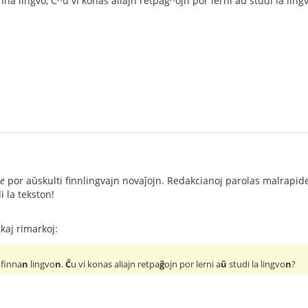
nna lingvo, C^u vi konas aliajn retpag^ojn por lerni au studi la ling
le
por aŭskulti finnlingvajn novaĵojn. Redakcianoj parolas malrapide 
 la tekston!
kaj rimarkoj:
 finna
n
lingvo
n
.
Ĉ
u vi konas aliajn retpa
ĝ
ojn por lerni a
ŭ
studi la lingvo
n
?