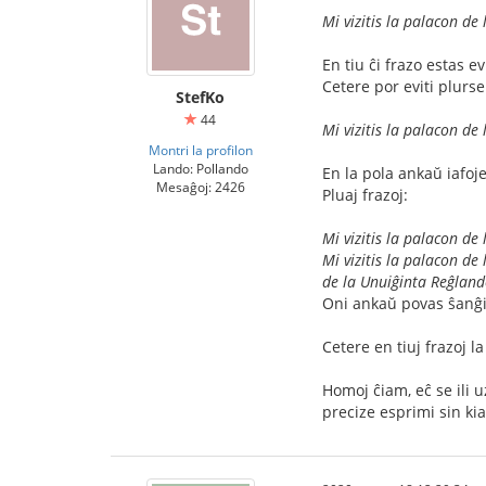
Mi vizitis la palacon de
En tiu ĉi frazo estas 
Cetere por eviti plurse
StefKo
44
Mi vizitis la palacon de
Montri la profilon
Lando: Pollando
En la pola ankaŭ iafoje
Mesaĝoj: 2426
Pluaj frazoj:
Mi vizitis la palacon de 
Mi vizitis la palacon de
de la Unuiĝinta Reĝland
Oni ankaŭ povas ŝanĝ
Cetere en tiuj frazoj 
Homoj ĉiam, eĉ se ili u
precize esprimi sin ki