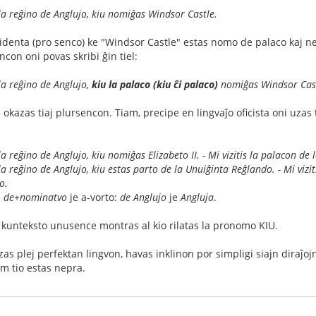
 la reĝino de Anglujo, kiu nomiĝas Windsor Castle.
evidenta (pro senco) ke "Windsor Castle" estas nomo de palaco kaj 
ncon oni povas skribi ĝin tiel:
 la reĝino de Anglujo,
kiu la palaco (kiu ĉi palaco)
nomiĝas Windsor Cast
 okazas tiaj plursencon. Tiam, precipe en lingvaĵo oficista oni uzas 
la reĝino de Anglujo, kiu nomiĝas Elizabeto II. - Mi vizitis la palacon de 
 la reĝino de Anglujo, kiu estas parto de la Unuiĝinta Reĝlando. - Mi vizi
o.
i
de+nominatvo
je a-vorto:
de Anglujo
je
Angluja
.
la kunteksto unusence montras al kio rilatas la pronomo KIU.
zas plej perfektan lingvon, havas inklinon por simpligi siajn diraĵojn.
am tio estas nepra.