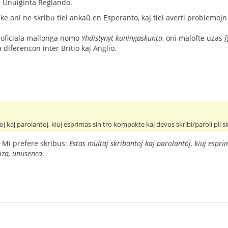
a Unuiĝinta Reĝlando.
 ke oni ne skribu tiel ankaŭ en Esperanto, kaj tiel averti problemojn
eoficiala mallonga nomo
Yhdistynyt kuningaskunta
, oni malofte uzas
diferencon inter Britio kaj Anglio.
oj kaj parolantoj, kiuj esprimas sin tro kompakte kaj devos skribi/paroli pli s
 Mi prefere skribus:
Estas multaj skribantoj kaj parolantoj, kiuj espr
ciza, unusenca
.