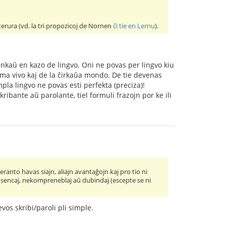
 terura (vd. la tri propozicoj de Nornen
ĉi tie en Lernu
).
ankaŭ en kazo de lingvo. Oni ne povas per lingvo kiu
oma vivo kaj de la ĉirkaŭa mondo. De tie devenas
mpla lingvo ne povas esti perfekta (preciza)!
kribante aŭ parolante, tiel formuli frazojn por ke ili
eranto havas siajn, aliajn avantaĝojn kaj pro tio ni
 sensencaj, nekompreneblaj aŭ dubindaj (escepte se ni
vos skribi/paroli pli simple.