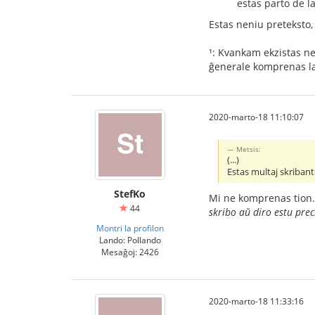
estas parto de l
Estas neniu preteksto,
¹: Kvankam ekzistas n
ĝenerale komprenas la 
2020-marto-18 11:10:07
Metsis:
(...)
Estas multaj skribant
StefKo
Mi ne komprenas tion.
44
skribo aŭ diro estu pre
Montri la profilon
Lando: Pollando
Mesaĝoj: 2426
2020-marto-18 11:33:16