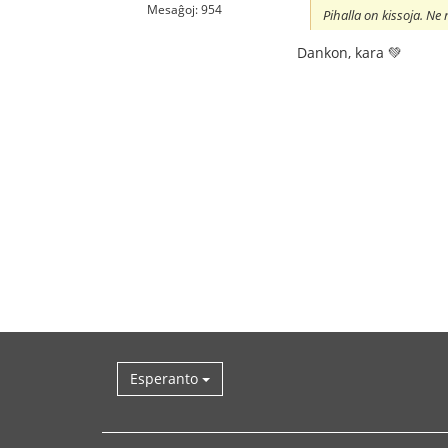
Mesaĝoj: 954
Pihalla on kissoja. N
Dankon, kara 💚
Esperanto