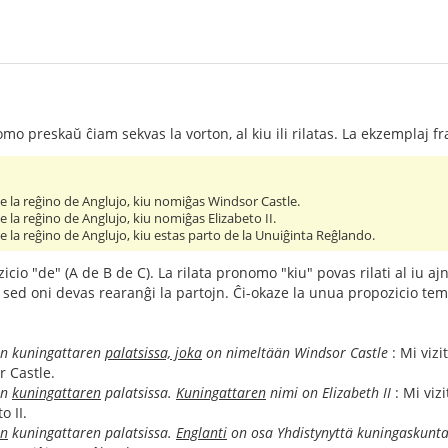
omo preskaŭ ĉiam sekvas la vorton, al kiu ili rilatas. La ekzemplaj 
 de la reĝino de Anglujo, kiu nomiĝas Windsor Castle.
de la reĝino de Anglujo, kiu nomiĝas Elizabeto II.
 de la reĝino de Anglujo, kiu estas parto de la Unuiĝinta Reĝlando.
cio "de" (A de B de C). La rilata pronomo "kiu" povas rilati al iu aj
sed oni devas rearanĝi la partojn. Ĉi-okaze la unua propozicio temas
nin kuningattaren
palatsissa, joka
on nimeltään Windsor Castle
: Mi vizi
 Castle.
in
kuningattaren
palatsissa.
Kuningattaren
nimi on Elizabeth II
: Mi viz
o II.
in
kuningattaren palatsissa.
Englanti
on osa Yhdistynyttä kuningaskunt