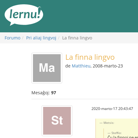
Al
la
enhavo
Forumo
Pri aliaj lingvoj
La finna lingvo
La finna lingvo
de
Matthieu
, 2008-marto-23
Mesaĝoj:
97
2020-marto-17 20:43:47
Metsis:
StefKo:
Ĉu la finnoj ne e