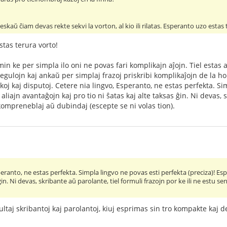
eskaŭ ĉiam devas rekte sekvi la vorton, al kio ili rilatas. Esperanto uzo estas
stas terura vorto!
in ke per simpla ilo oni ne povas fari komplikajn aĵojn. Tiel estas 
gulojn kaj ankaŭ per simplaj frazoj priskribi komplikaĵojn de la h
oj kaj disputoj. Cetere nia lingvo, Esperanto, ne estas perfekta. Si
aliajn avantaĝojn kaj pro tio ni ŝatas kaj alte taksas ĝin. Ni devas, s
ompreneblaj aŭ dubindaj (escepte se ni volas tion).
peranto, ne estas perfekta. Simpla lingvo ne povas esti perfekta (preciza)! Esp
 ĝin. Ni devas, skribante aŭ parolante, tiel formuli frazojn por ke ili ne estu
ltaj skribantoj kaj parolantoj, kiuj esprimas sin tro kompakte kaj de