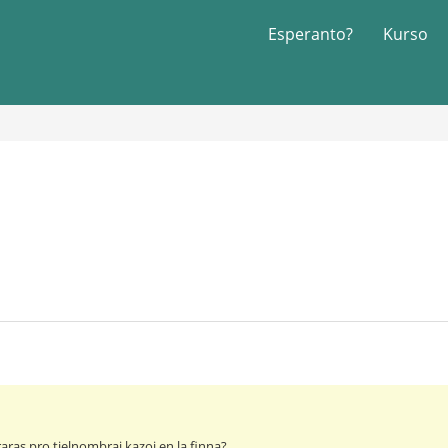
Esperanto?
Kurso
raras pro tielnombraj kazoj en la finna?