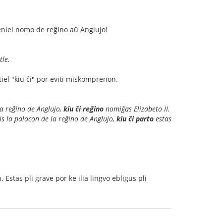
neniel nomo de reĝino aŭ Anglujo!
le.
tiel "kiu ĉi" por eviti miskomprenon.
la reĝino de Anglujo,
kiu ĉi reĝino
nomiĝas Elizabeto II.
tis la palacon de la reĝino de Anglujo,
kiu ĉi parto
estas
 Estas pli grave por ke ilia lingvo ebligus pli