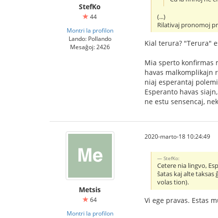
StefKo
(...)
44
Rilativaj pronomoj pr
Montri la profilon
Lando: Pollando
Kial terura? "Terura" e
Mesaĝoj: 2426
Mia sperto konfirmas m
havas malkomplikajn re
niaj esperantaj polemik
Esperanto havas siajn, 
ne estu sensencaj, nek
2020-marto-18 10:24:49
StefKo:
Cetere nia lingvo, Es
ŝatas kaj alte taksas
volas tion).
Metsis
64
Vi ege pravas. Estas mu
Montri la profilon