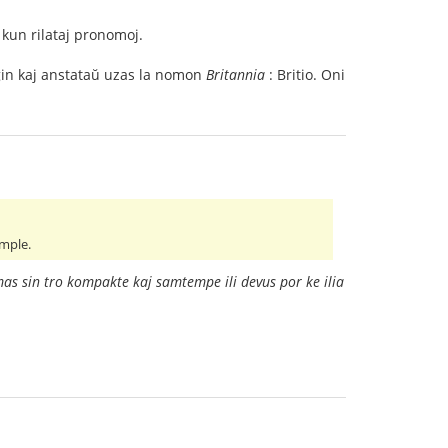
 kun rilataj pronomoj.
 ĝin kaj anstataŭ uzas la nomon
Britannia
: Britio. Oni
imple.
imas sin tro kompakte kaj samtempe ili devus por ke ilia