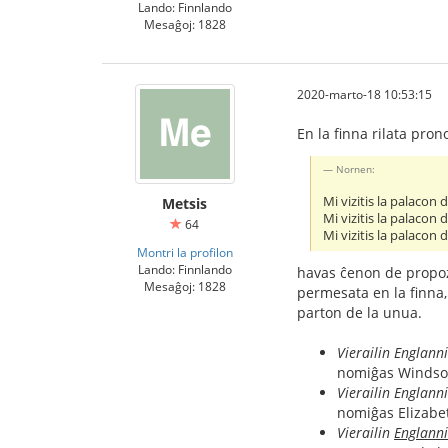
Lando: Finnlando
Mesaĝoj: 1828
2020-marto-18 10:53:15
En la finna rilata pron
Nornen:
Mi vizitis la palacon
Metsis
Mi vizitis la palacon 
64
Mi vizitis la palacon
Montri la profilon
Lando: Finnlando
havas ĉenon de propozi
Mesaĝoj: 1828
permesata en la finna, 
parton de la unua.
Vierailin Englan
nomiĝas Windsor
Vierailin Englann
nomiĝas Elizabet
Vierailin
Englann