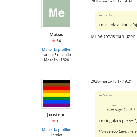
2020-marto-18 12:29:34
StefKo:
En la pola ankaŭ iafoj
Metsis
Mi ne trovis tian uzon
64
Montri la profilon
Lando: Finnlando
Mesaĝoj: 1828
2020-marto-18 17:49:21
Metsis:
Jxusteno:
Hän
signifas
ri
, ĉ
Jxusteno
En singularo per
se
, 
11
Montri la profilon
Hän seisoo talomme e
Lando: