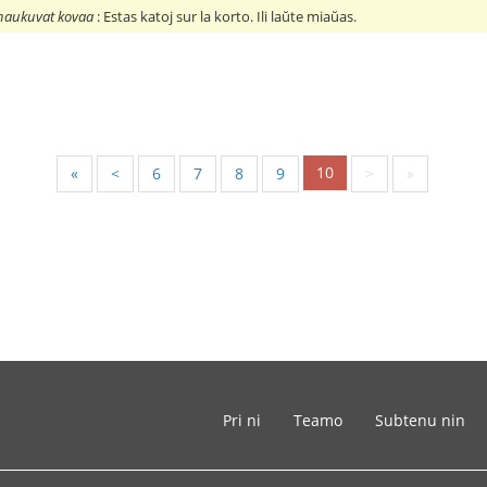
e naukuvat kovaa
: Estas katoj sur la korto. Ili laŭte miaŭas.
10
«
<
6
7
8
9
>
»
Pri ni
Teamo
Subtenu nin