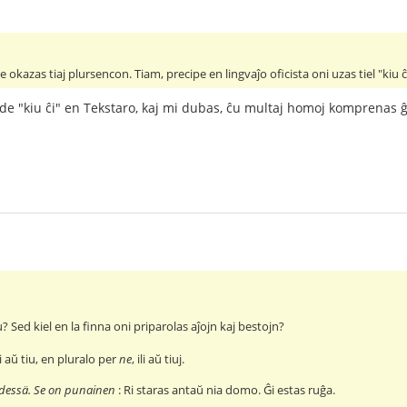
e okazas tiaj plursencon. Tiam, precipe en lingvaĵo oficista oni uzas tiel "kiu
 de "kiu ĉi" en Tekstaro, kaj mi dubas, ĉu multaj homoj komprenas ĝ
u? Sed kiel en la finna oni priparolas aĵojn kaj bestojn?
ĝi aŭ tiu, en pluralo per
ne
, ili aŭ tiuj.
dessä. Se on punainen
: Ri staras antaŭ nia domo. Ĝi estas ruĝa.