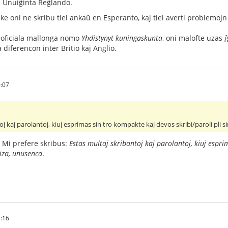
a Unuiĝinta Reĝlando.
 ke oni ne skribu tiel ankaŭ en Esperanto, kaj tiel averti problemojn
eoficiala mallonga nomo
Yhdistynyt kuningaskunta
, oni malofte uzas
diferencon inter Britio kaj Anglio.
:07
oj kaj parolantoj, kiuj esprimas sin tro kompakte kaj devos skribi/paroli pli s
 Mi prefere skribus:
Estas multaj skribantoj kaj parolantoj, kiuj espr
ciza, unusenca
.
:16