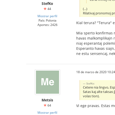
StefKo
(...)
44
Rilativaj pronomoj pr
Mostrar perfil
País: Polonia
Kial terura? "Terura" e
Aportes: 2426
Mia sperto konfirmas m
havas malkomplikajn re
niaj esperantaj polemik
Esperanto havas siajn, 
ne estu sensencaj, nek
18 de marzo de 2020 10:24
StefKo:
Cetere nia lingvo, Es
ŝatas kaj alte taksas
volas tion).
Metsis
64
Vi ege pravas. Estas mu
Mostrar perfil