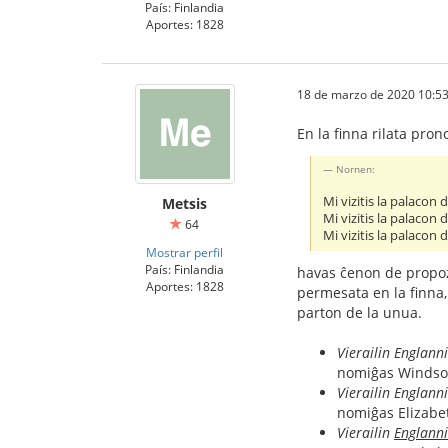
País: Finlandia
Aportes: 1828
18 de marzo de 2020 10:53
En la finna rilata pron
Nornen:
Mi vizitis la palacon
Metsis
Mi vizitis la palacon 
64
Mi vizitis la palacon
Mostrar perfil
País: Finlandia
havas ĉenon de propozi
Aportes: 1828
permesata en la finna, 
parton de la unua.
Vierailin Englan
nomiĝas Windsor
Vierailin Englann
nomiĝas Elizabet
Vierailin
Englann