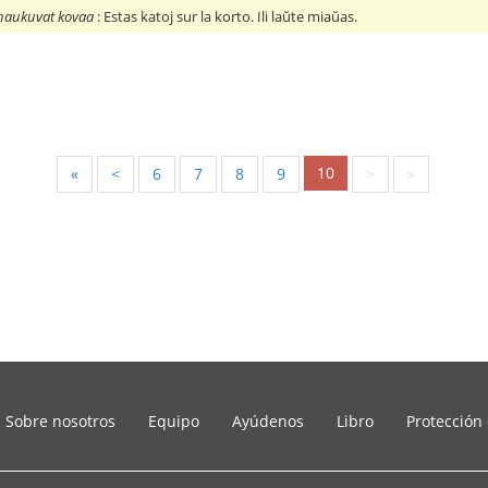
e naukuvat kovaa
: Estas katoj sur la korto. Ili laŭte miaŭas.
10
«
<
6
7
8
9
>
»
Sobre nosotros
Equipo
Ayúdenos
Libro
Protección