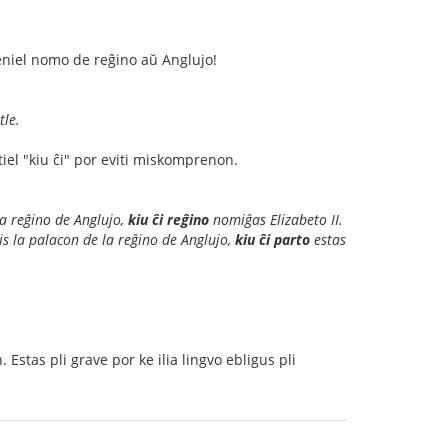
neniel nomo de reĝino aŭ Anglujo!
le.
tiel "kiu ĉi" por eviti miskomprenon.
la reĝino de Anglujo,
kiu ĉi reĝino
nomiĝas Elizabeto II.
tis la palacon de la reĝino de Anglujo,
kiu ĉi parto
estas
 Estas pli grave por ke ilia lingvo ebligus pli