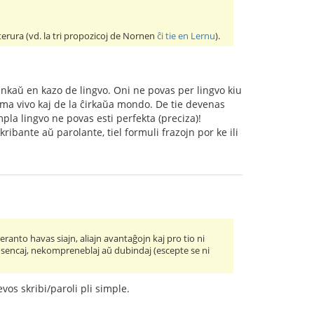
 terura (vd. la tri propozicoj de Nornen
ĉi tie en Lernu
).
ankaŭ en kazo de lingvo. Oni ne povas per lingvo kiu
oma vivo kaj de la ĉirkaŭa mondo. De tie devenas
mpla lingvo ne povas esti perfekta (preciza)!
kribante aŭ parolante, tiel formuli frazojn por ke ili
eranto havas siajn, aliajn avantaĝojn kaj pro tio ni
 sensencaj, nekompreneblaj aŭ dubindaj (escepte se ni
vos skribi/paroli pli simple.