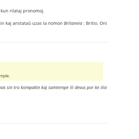
 kun rilataj pronomoj.
 ĝin kaj anstataŭ uzas la nomon
Britannia
: Britio. Oni
imple.
imas sin tro kompakte kaj samtempe ili devus por ke ilia