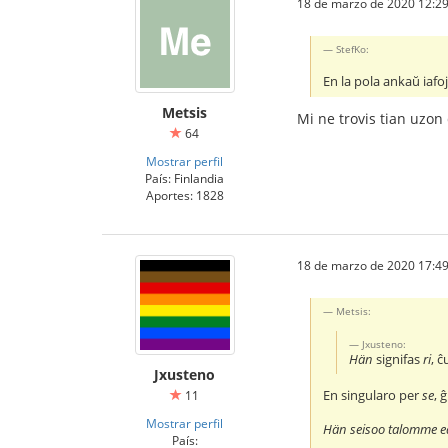
18 de marzo de 2020 12:29
StefKo:
En la pola ankaŭ iafoj
Metsis
Mi ne trovis tian uzon
64
Mostrar perfil
País: Finlandia
Aportes: 1828
18 de marzo de 2020 17:49
Metsis:
Jxusteno:
Hän
signifas
ri
, ĉ
Jxusteno
En singularo per
se
, 
11
Mostrar perfil
Hän seisoo talomme e
País: