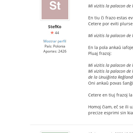
Mi vizitis la palacon de
En tiu ĉi frazo estas 
Cetere por eviti plurse
StefKo
44
Mi vizitis la palacon de
Mostrar perfil
País: Polonia
En la pola ankaŭ iafoje
Aportes: 2426
Pluaj frazoj:
Mi vizitis la palacon de 
Mi vizitis la palacon de
de la Unuiĝinta Reĝland
Oni ankaŭ povas ŝanĝ
Cetere en tiuj frazoj 
Homoj ĉiam, eĉ se ili u
precize esprimi sin ki