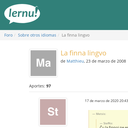
Contenido
Foro
Sobre otros idiomas
La finna lingvo
La finna lingvo
de
Matthieu
, 23 de marzo de 2008
Aportes:
97
17 de marzo de 2020 20:43
Metsis:
StefKo:
Ĉu la finnoj ne e