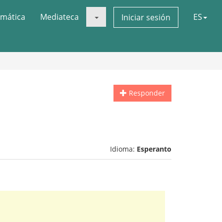
mática
Mediateca
ES
Iniciar sesión
Responder
Idioma:
Esperanto