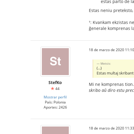
estas parto de l
Estas neniu preteksto,
¹: Kvankam ekzistas n
ĝenerale komprenas la 
18 de marzo de 2020 11:10
Metsis:
(...)
Estas multaj skribant
StefKo
Mi ne komprenas tion.
44
skribo aŭ diro estu pre
Mostrar perfil
País: Polonia
Aportes: 2426
18 de marzo de 2020 11:33