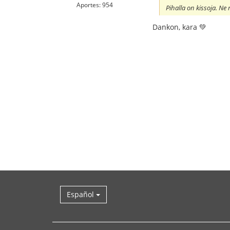
Aportes: 954
Pihalla on kissoja. N
Dankon, kara 💚
Español