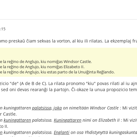
:15
omo preskaŭ ĉiam sekvas la vorton, al kiu ili rilatas. La ekzemplaj 
 de la reĝino de Anglujo, kiu nomiĝas Windsor Castle.
de la reĝino de Anglujo, kiu nomiĝas Elizabeto II.
 de la reĝino de Anglujo, kiu estas parto de la Unuiĝinta Reĝlando.
cio "de" (A de B de C). La rilata pronomo "kiu" povas rilati al iu aj
sed oni devas rearanĝi la partojn. Ĉi-okaze la unua propozicio temas
nin kuningattaren
palatsissa, joka
on nimeltään Windsor Castle
: Mi vizi
 Castle.
in
kuningattaren
palatsissa.
Kuningattaren
nimi on Elizabeth II
: Mi viz
o II.
in
kuningattaren palatsissa.
Englanti
on osa Yhdistynyttä kuningaskunt