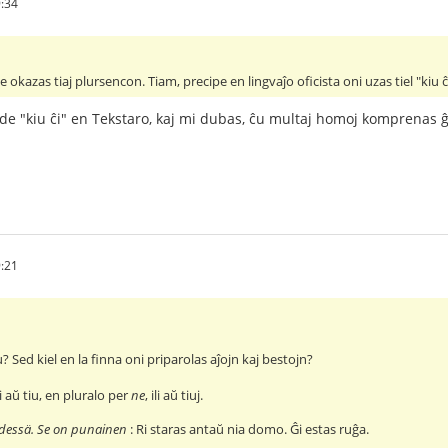
:34
e okazas tiaj plursencon. Tiam, precipe en lingvaĵo oficista oni uzas tiel "kiu
 de "kiu ĉi" en Tekstaro, kaj mi dubas, ĉu multaj homoj komprenas ĝ
:21
u? Sed kiel en la finna oni priparolas aĵojn kaj bestojn?
ĝi aŭ tiu, en pluralo per
ne
, ili aŭ tiuj.
dessä. Se on punainen
: Ri staras antaŭ nia domo. Ĝi estas ruĝa.