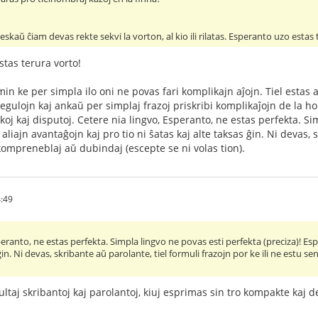
eskaŭ ĉiam devas rekte sekvi la vorton, al kio ili rilatas. Esperanto uzo estas
stas terura vorto!
in ke per simpla ilo oni ne povas fari komplikajn aĵojn. Tiel estas 
gulojn kaj ankaŭ per simplaj frazoj priskribi komplikaĵojn de la h
oj kaj disputoj. Cetere nia lingvo, Esperanto, ne estas perfekta. Si
aliajn avantaĝojn kaj pro tio ni ŝatas kaj alte taksas ĝin. Ni devas, s
ompreneblaj aŭ dubindaj (escepte se ni volas tion).
:49
peranto, ne estas perfekta. Simpla lingvo ne povas esti perfekta (preciza)! Esp
 ĝin. Ni devas, skribante aŭ parolante, tiel formuli frazojn por ke ili ne estu
ltaj skribantoj kaj parolantoj, kiuj esprimas sin tro kompakte kaj de