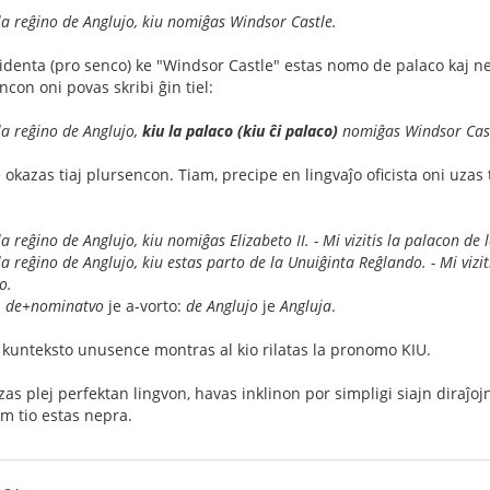
 la reĝino de Anglujo, kiu nomiĝas Windsor Castle.
evidenta (pro senco) ke "Windsor Castle" estas nomo de palaco kaj 
ncon oni povas skribi ĝin tiel:
 la reĝino de Anglujo,
kiu la palaco (kiu ĉi palaco)
nomiĝas Windsor Cast
 okazas tiaj plursencon. Tiam, precipe en lingvaĵo oficista oni uzas 
la reĝino de Anglujo, kiu nomiĝas Elizabeto II. - Mi vizitis la palacon de 
 la reĝino de Anglujo, kiu estas parto de la Unuiĝinta Reĝlando. - Mi vizi
o.
i
de+nominatvo
je a-vorto:
de Anglujo
je
Angluja
.
la kunteksto unusence montras al kio rilatas la pronomo KIU.
zas plej perfektan lingvon, havas inklinon por simpligi siajn diraĵojn.
am tio estas nepra.