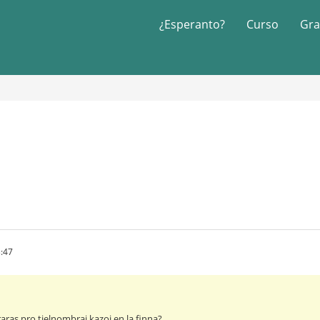
¿Esperanto?
Curso
Gra
:47
raras pro tielnombraj kazoj en la finna?