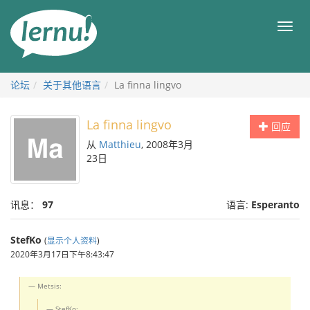
去
目
目
錄
录
頁
论坛
关于其他语言
La finna lingvo
La finna lingvo
回应
从
Matthieu
, 2008年3月
23日
讯息：
97
语言:
Esperanto
StefKo
(
显示个人资料
)
2020年3月17日下午8:43:47
Metsis:
StefKo: