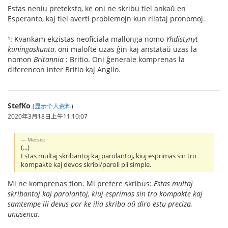
Estas neniu preteksto, ke oni ne skribu tiel ankaŭ en
Esperanto, kaj tiel averti problemojn kun rilataj pronomoj.
¹: Kvankam ekzistas neoficiala mallonga nomo
Yhdistynyt
kuningaskunta
, oni malofte uzas ĝin kaj anstataŭ uzas la
nomon
Britannia
: Britio. Oni ĝenerale komprenas la
diferencon inter Britio kaj Anglio.
StefKo
(
显示个人资料
)
2020年3月18日上午11:10:07
Metsis:
(...)
Estas multaj skribantoj kaj parolantoj, kiuj esprimas sin tro
kompakte kaj devos skribi/paroli pli simple.
Mi ne komprenas tion. Mi prefere skribus:
Estas multaj
skribantoj kaj parolantoj, kiuj esprimas sin tro kompakte kaj
samtempe ili devus por ke ilia skribo aŭ diro estu preciza,
unusenca
.