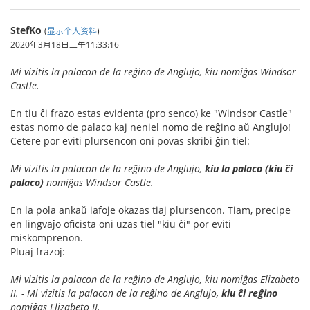
StefKo
(
显示个人资料
)
2020年3月18日上午11:33:16
Mi vizitis la palacon de la reĝino de Anglujo, kiu nomiĝas Windsor
Castle.
En tiu ĉi frazo estas evidenta (pro senco) ke "Windsor Castle"
estas nomo de palaco kaj neniel nomo de reĝino aŭ Anglujo!
Cetere por eviti plursencon oni povas skribi ĝin tiel:
Mi vizitis la palacon de la reĝino de Anglujo,
kiu la palaco (kiu ĉi
palaco)
nomiĝas Windsor Castle.
En la pola ankaŭ iafoje okazas tiaj plursencon. Tiam, precipe
en lingvaĵo oficista oni uzas tiel "kiu ĉi" por eviti
miskomprenon.
Pluaj frazoj:
Mi vizitis la palacon de la reĝino de Anglujo, kiu nomiĝas Elizabeto
II. - Mi vizitis la palacon de la reĝino de Anglujo,
kiu ĉi reĝino
nomiĝas Elizabeto II.