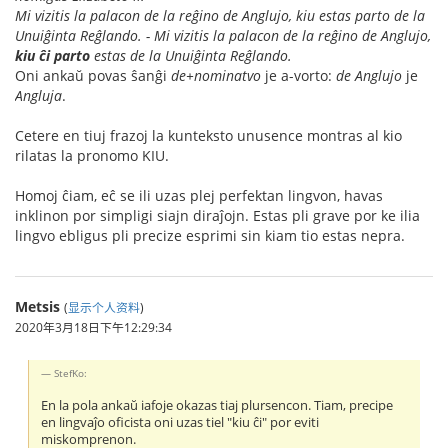
Mi vizitis la palacon de la reĝino de Anglujo, kiu estas parto de la
Unuiĝinta Reĝlando. - Mi vizitis la palacon de la reĝino de Anglujo,
kiu ĉi parto
estas de la Unuiĝinta Reĝlando.
Oni ankaŭ povas ŝanĝi
de+nominatvo
je a-vorto:
de Anglujo
je
Angluja
.
Cetere en tiuj frazoj la kunteksto unusence montras al kio
rilatas la pronomo KIU.
Homoj ĉiam, eĉ se ili uzas plej perfektan lingvon, havas
inklinon por simpligi siajn diraĵojn. Estas pli grave por ke ilia
lingvo ebligus pli precize esprimi sin kiam tio estas nepra.
Metsis
(
显示个人资料
)
2020年3月18日下午12:29:34
StefKo:
En la pola ankaŭ iafoje okazas tiaj plursencon. Tiam, precipe
en lingvaĵo oficista oni uzas tiel "kiu ĉi" por eviti
miskomprenon.