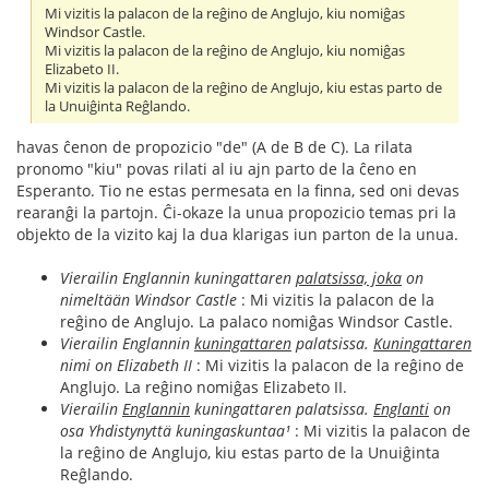
Mi vizitis la palacon de la reĝino de Anglujo, kiu nomiĝas
Windsor Castle.
Mi vizitis la palacon de la reĝino de Anglujo, kiu nomiĝas
Elizabeto II.
Mi vizitis la palacon de la reĝino de Anglujo, kiu estas parto de
la Unuiĝinta Reĝlando.
havas ĉenon de propozicio "de" (A de B de C). La rilata
pronomo "kiu" povas rilati al iu ajn parto de la ĉeno en
Esperanto. Tio ne estas permesata en la finna, sed oni devas
rearanĝi la partojn. Ĉi-okaze la unua propozicio temas pri la
objekto de la vizito kaj la dua klarigas iun parton de la unua.
Vierailin Englannin kuningattaren
palatsissa, joka
on
nimeltään Windsor Castle
: Mi vizitis la palacon de la
reĝino de Anglujo. La palaco nomiĝas Windsor Castle.
Vierailin Englannin
kuningattaren
palatsissa.
Kuningattaren
nimi on Elizabeth II
: Mi vizitis la palacon de la reĝino de
Anglujo. La reĝino nomiĝas Elizabeto II.
Vierailin
Englannin
kuningattaren palatsissa.
Englanti
on
osa Yhdistynyttä kuningaskuntaa¹
: Mi vizitis la palacon de
la reĝino de Anglujo, kiu estas parto de la Unuiĝinta
Reĝlando.