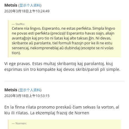
Metsis
(
显示个人资料
)
2020年3月18日上午10:24:49
StefKo:
Cetere nia lingvo, Esperanto, ne estas perfekta. Simpla lingvo
ne povas esti perfekta (preciza)! Esperanto havas siajn, aliajn
avantaĝojn kaj pro tio ni ŝatas kaj alte taksas ĝin. Ni devas,
skribante aŭ parolante, tiel formuli frazojn por ke ili ne estu
sensencaj, nekompreneblaj aŭ dubindaj (escepte se ni volas
tion).
Vi ege pravas. Estas multaj skribantoj kaj parolantoj, kiuj
esprimas sin tro kompakte kaj devos skribi/paroli pli simple.
Metsis
(
显示个人资料
)
2020年3月18日上午10:53:15
En la finna rilata pronomo preskaŭ ĉiam sekvas la vorton, al
kiu ili rilatas. La ekzemplaj frazoj de Nornen
Nornen: