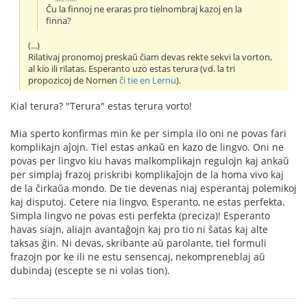
Ĉu la finnoj ne eraras pro tielnombraj kazoj en la
finna?
(...)
Rilativaj pronomoj preskaŭ ĉiam devas rekte sekvi la vorton,
al kio ili rilatas. Esperanto uzo estas terura (vd. la tri
propozicoj de Nornen
ĉi tie en Lernu
).
Kial terura? "Terura" estas terura vorto!
Mia sperto konfirmas min ke per simpla ilo oni ne povas fari
komplikajn aĵojn. Tiel estas ankaŭ en kazo de lingvo. Oni ne
povas per lingvo kiu havas malkomplikajn regulojn kaj ankaŭ
per simplaj frazoj priskribi komplikaĵojn de la homa vivo kaj
de la ĉirkaŭa mondo. De tie devenas niaj esperantaj polemikoj
kaj disputoj. Cetere nia lingvo, Esperanto, ne estas perfekta.
Simpla lingvo ne povas esti perfekta (preciza)! Esperanto
havas siajn, aliajn avantaĝojn kaj pro tio ni ŝatas kaj alte
taksas ĝin. Ni devas, skribante aŭ parolante, tiel formuli
frazojn por ke ili ne estu sensencaj, nekompreneblaj aŭ
dubindaj (escepte se ni volas tion).