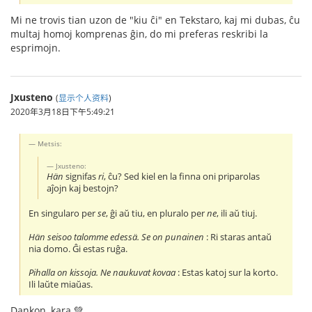
Mi ne trovis tian uzon de "kiu ĉi" en Tekstaro, kaj mi dubas, ĉu
multaj homoj komprenas ĝin, do mi preferas reskribi la
esprimojn.
Jxusteno
(
显示个人资料
)
2020年3月18日下午5:49:21
Metsis:
Jxusteno:
Hän
signifas
ri
, ĉu? Sed kiel en la finna oni priparolas
aĵojn kaj bestojn?
En singularo per
se
, ĝi aŭ tiu, en pluralo per
ne
, ili aŭ tiuj.
Hän seisoo talomme edessä. Se on punainen
: Ri staras antaŭ
nia domo. Ĝi estas ruĝa.
Pihalla on kissoja. Ne naukuvat kovaa
: Estas katoj sur la korto.
Ili laŭte miaŭas.
Dankon, kara 💚