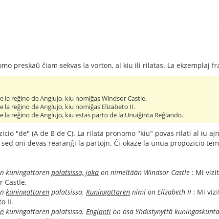
omo preskaŭ ĉiam sekvas la vorton, al kiu ili rilatas. La ekzemplaj 
 de la reĝino de Anglujo, kiu nomiĝas Windsor Castle.
de la reĝino de Anglujo, kiu nomiĝas Elizabeto II.
 de la reĝino de Anglujo, kiu estas parto de la Unuiĝinta Reĝlando.
cio "de" (A de B de C). La rilata pronomo "kiu" povas rilati al iu aj
sed oni devas rearanĝi la partojn. Ĉi-okaze la unua propozicio temas
nin kuningattaren
palatsissa, joka
on nimeltään Windsor Castle
: Mi vizi
 Castle.
in
kuningattaren
palatsissa.
Kuningattaren
nimi on Elizabeth II
: Mi viz
o II.
in
kuningattaren palatsissa.
Englanti
on osa Yhdistynyttä kuningaskunt