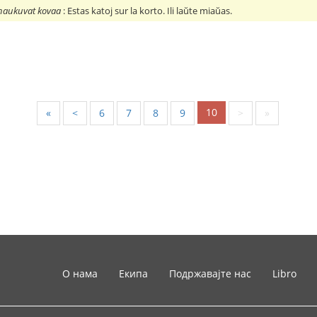
e naukuvat kovaa
: Estas katoj sur la korto. Ili laŭte miaŭas.
10
«
<
6
7
8
9
>
»
О нама
Екипа
Подржавајте нас
Libro