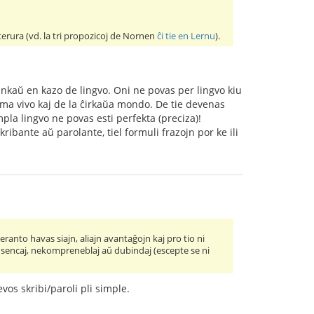
 terura (vd. la tri propozicoj de Nornen
ĉi tie en Lernu
).
ankaŭ en kazo de lingvo. Oni ne povas per lingvo kiu
oma vivo kaj de la ĉirkaŭa mondo. De tie devenas
mpla lingvo ne povas esti perfekta (preciza)!
kribante aŭ parolante, tiel formuli frazojn por ke ili
eranto havas siajn, aliajn avantaĝojn kaj pro tio ni
 sensencaj, nekompreneblaj aŭ dubindaj (escepte se ni
vos skribi/paroli pli simple.