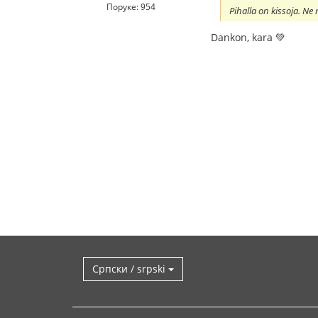
Поруке: 954
Pihalla on kissoja. N
Dankon, kara 💚
Српски / srpski