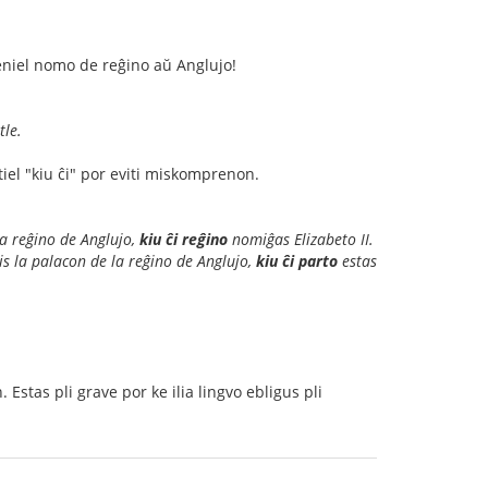
neniel nomo de reĝino aŭ Anglujo!
le.
tiel "kiu ĉi" por eviti miskomprenon.
la reĝino de Anglujo,
kiu ĉi reĝino
nomiĝas Elizabeto II.
tis la palacon de la reĝino de Anglujo,
kiu ĉi parto
estas
 Estas pli grave por ke ilia lingvo ebligus pli