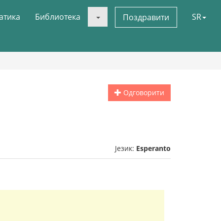
атика
Библиотека
SR
Поздравити
Одговорити
Језик:
Esperanto