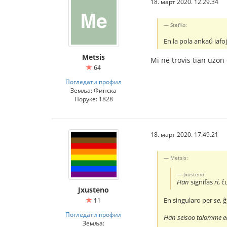
18. март 2020. 12.29.34
StefKo:
En la pola ankaŭ iafoj
Metsis
Mi ne trovis tian uzon
64
Погледати профил
Земља: Финска
Поруке: 1828
18. март 2020. 17.49.21
Metsis:
Jxusteno:
Hän
signifas
ri
, ĉ
Jxusteno
En singularo per
se
, 
11
Погледати профил
Hän seisoo talomme e
Земља: