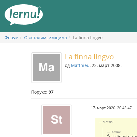
У
садржају
Форум
О осталим језицима
La finna lingvo
La finna lingvo
од
Matthieu
, 23. март 2008.
Поруке:
97
17. март 2020. 20.43.47
Metsis:
StefKo:
Ĉu la finnoj ne e