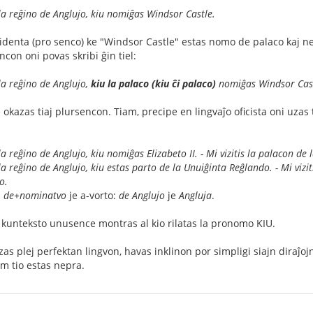
 la reĝino de Anglujo, kiu nomiĝas Windsor Castle.
evidenta (pro senco) ke "Windsor Castle" estas nomo de palaco kaj 
ncon oni povas skribi ĝin tiel:
 la reĝino de Anglujo,
kiu la palaco (kiu ĉi palaco)
nomiĝas Windsor Cast
 okazas tiaj plursencon. Tiam, precipe en lingvaĵo oficista oni uzas 
la reĝino de Anglujo, kiu nomiĝas Elizabeto II. - Mi vizitis la palacon de 
 la reĝino de Anglujo, kiu estas parto de la Unuiĝinta Reĝlando. - Mi vizi
o.
i
de+nominatvo
je a-vorto:
de Anglujo
je
Angluja
.
la kunteksto unusence montras al kio rilatas la pronomo KIU.
zas plej perfektan lingvon, havas inklinon por simpligi siajn diraĵojn.
am tio estas nepra.