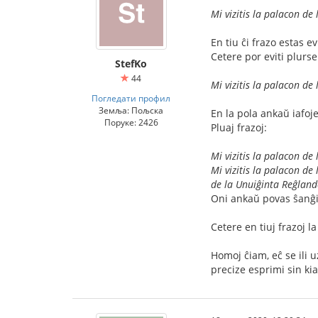
Mi vizitis la palacon de
En tiu ĉi frazo estas 
Cetere por eviti plurse
StefKo
44
Mi vizitis la palacon de
Погледати профил
Земља: Пољска
En la pola ankaŭ iafoje
Поруке: 2426
Pluaj frazoj:
Mi vizitis la palacon de 
Mi vizitis la palacon de
de la Unuiĝinta Reĝland
Oni ankaŭ povas ŝanĝ
Cetere en tiuj frazoj 
Homoj ĉiam, eĉ se ili u
precize esprimi sin ki