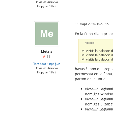
Земља: Финска
Поруке: 1828
18. март 2020. 10.53.15
En la finna rilata pron
Nornen:
Mi vizitis la palacon
Metsis
Mi vizitis la palacon 
64
Mi vizitis la palacon
Погледати профил
Земља: Финска
havas ĉenon de propozi
Поруке: 1828
permesata en la finna, 
parton de la unua.
Vierailin Englan
nomiĝas Windsor
Vierailin Englann
nomiĝas Elizabet
Vierailin
Englann