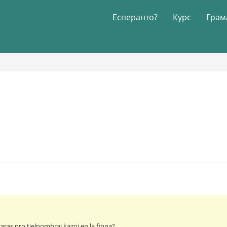
Есперанто?
Курс
Грам
raras pro tielnombraj kazoj en la finna?