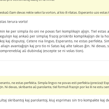
eskaŭ ĉiam devas rekte sekvi la vorton, al kio ili rilatas. Esperanto uzo estas
stas terura vorto!
in ke per simpla ilo oni ne povas fari komplikajn aĵojn. Tiel estas 
gulojn kaj ankaŭ per simplaj frazoj priskribi komplikaĵojn de la h
oj kaj disputoj. Cetere nia lingvo, Esperanto, ne estas perfekta. Si
aliajn avantaĝojn kaj pro tio ni ŝatas kaj alte taksas ĝin. Ni devas, s
ompreneblaj aŭ dubindaj (escepte se ni volas tion).
peranto, ne estas perfekta. Simpla lingvo ne povas esti perfekta (preciza)! Esp
 ĝin. Ni devas, skribante aŭ parolante, tiel formuli frazojn por ke ili ne estu
ltaj skribantoj kaj parolantoj, kiuj esprimas sin tro kompakte kaj de