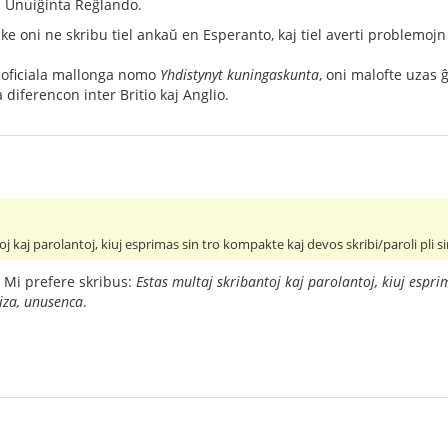
a Unuiĝinta Reĝlando.
 ke oni ne skribu tiel ankaŭ en Esperanto, kaj tiel averti problemojn
eoficiala mallonga nomo
Yhdistynyt kuningaskunta
, oni malofte uzas
diferencon inter Britio kaj Anglio.
oj kaj parolantoj, kiuj esprimas sin tro kompakte kaj devos skribi/paroli pli s
 Mi prefere skribus:
Estas multaj skribantoj kaj parolantoj, kiuj espr
ciza, unusenca
.