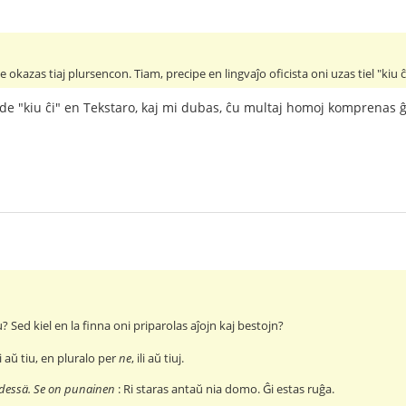
e okazas tiaj plursencon. Tiam, precipe en lingvaĵo oficista oni uzas tiel "kiu
 de "kiu ĉi" en Tekstaro, kaj mi dubas, ĉu multaj homoj komprenas ĝ
u? Sed kiel en la finna oni priparolas aĵojn kaj bestojn?
ĝi aŭ tiu, en pluralo per
ne
, ili aŭ tiuj.
dessä. Se on punainen
: Ri staras antaŭ nia domo. Ĝi estas ruĝa.