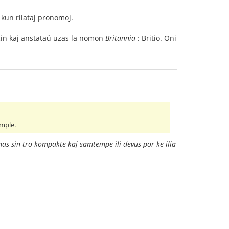
 kun rilataj pronomoj.
 ĝin kaj anstataŭ uzas la nomon
Britannia
: Britio. Oni
imple.
imas sin tro kompakte kaj samtempe ili devus por ke ilia