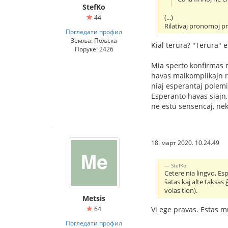
StefKo
(...)
44
Rilativaj pronomoj pr
Погледати профил
Земља: Пољска
Kial terura? "Terura" e
Поруке: 2426
Mia sperto konfirmas m
havas malkomplikajn re
niaj esperantaj polemik
Esperanto havas siajn, 
ne estu sensencaj, nek
18. март 2020. 10.24.49
StefKo:
Cetere nia lingvo, Es
ŝatas kaj alte taksas
volas tion).
Metsis
64
Vi ege pravas. Estas mu
Погледати профил