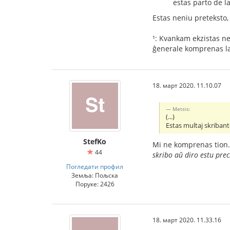
estas parto de l
Estas neniu preteksto,
¹: Kvankam ekzistas n
ĝenerale komprenas la 
18. март 2020. 11.10.07
Metsis:
(...)
Estas multaj skribant
StefKo
Mi ne komprenas tion.
44
skribo aŭ diro estu pre
Погледати профил
Земља: Пољска
Поруке: 2426
18. март 2020. 11.33.16