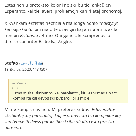
Estas neniu preteksto, ke oni ne skribu tiel ankaŭ en
Esperanto, kaj tiel averti problemojn kun rilataj pronomoj.
¹: Kvankam ekzistas neoficiala mallonga nomo
Yhdistynyt
kuningaskunta
, oni malofte uzas ĝin kaj anstataŭ uzas la
nomon
Britannia
: Britio. Oni ĝenerale komprenas la
diferencon inter Britio kaj Anglio.
StefKo
(
แสดงโปรไฟล์
)
18 มีนาคม 2020, 11:10:07
Metsis:
(...)
Estas multaj skribantoj kaj parolantoj, kiuj esprimas sin tro
kompakte kaj devos skribi/paroli pli simple.
Mi ne komprenas tion. Mi prefere skribus:
Estas multaj
skribantoj kaj parolantoj, kiuj esprimas sin tro kompakte kaj
samtempe ili devus por ke ilia skribo aŭ diro estu preciza,
unusenca
.