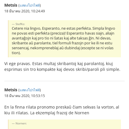
Metsis
(
แสดงโปรไฟล์
)
18 มีนาคม 2020, 10:24:49
StefKo:
Cetere nia lingvo, Esperanto, ne estas perfekta. Simpla lingvo
ne povas esti perfekta (preciza)! Esperanto havas siajn, aliajn
avantaĝojn kaj pro tio ni ŝatas kaj alte taksas ĝin. Ni devas,
skribante aŭ parolante, tiel formuli frazojn por ke ili ne estu
sensencaj, nekompreneblaj aŭ dubindaj (escepte se ni volas
tion).
Vi ege pravas. Estas multaj skribantoj kaj parolantoj, kiuj
esprimas sin tro kompakte kaj devos skribi/paroli pli simple.
Metsis
(
แสดงโปรไฟล์
)
18 มีนาคม 2020, 10:53:15
En la finna rilata pronomo preskaŭ ĉiam sekvas la vorton, al
kiu ili rilatas. La ekzemplaj frazoj de Nornen
Nornen: