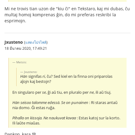
Mi ne trovis tian uzon de "kiu ĉi" en Tekstaro, kaj mi dubas, ĉu
multaj homoj komprenas ĝin, do mi preferas reskribi la
esprimojn.
Jxusteno
(
แสดงโปรไฟล์
)
18 มีนาคม 2020, 17:49:21
Metsis:
Jxusteno:
Hän
signifas
ri
, ĉu? Sed kiel en la finna oni priparolas
aĵojn kaj bestojn?
En singularo per
se
, ĝi aŭ tiu, en pluralo per
ne
, ili aŭ tiuj.
Hän seisoo talomme edessä. Se on punainen
: Ri staras antaŭ
nia domo. Ĝi estas ruĝa.
Pihalla on kissoja. Ne naukuvat kovaa
: Estas katoj sur la korto.
Ili laŭte miaŭas.
Dankon, kara 💚