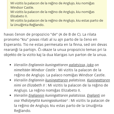
Mi vizitis la palacon de la reĝino de Anglujo, kiu nomiĝas
Windsor Castle.
Mi vizitis la palacon de la reĝino de Anglujo, kiu nomiĝas
Elizabeto II.
Mi vizitis la palacon de la reĝino de Anglujo, kiu estas parto de
la Unuiĝinta Reĝlando.
havas ĉenon de propozicio "de" (A de B de C). La rilata
pronomo "kiu" povas rilati al iu ajn parto de la ĉeno en
Esperanto. Tio ne estas permesata en la finna, sed oni devas
rearanĝi la partojn. Ĉi-okaze la unua propozicio temas pri la
objekto de la vizito kaj la dua klarigas iun parton de la unua.
Vierailin Englannin kuningattaren
palatsissa, joka
on
nimeltään Windsor Castle
: Mi vizitis la palacon de la
reĝino de Anglujo. La palaco nomiĝas Windsor Castle.
Vierailin Englannin
kuningattaren
palatsissa.
Kuningattaren
nimi on Elizabeth II
: Mi vizitis la palacon de la reĝino de
Anglujo. La reĝino nomiĝas Elizabeto II.
Vierailin
Englannin
kuningattaren palatsissa.
Englanti
on
osa Yhdistynyttä kuningaskuntaa¹
: Mi vizitis la palacon de
la reĝino de Anglujo, kiu estas parto de la Unuiĝinta
Reĝlando.