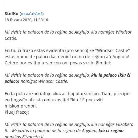
StefKo
(
แสดงโปรไฟล์
)
18 มีนาคม 2020, 11:33:16
Mi vizitis la palacon de la reĝino de Anglujo, kiu nomiĝas Windsor
Castle.
En tiu ĉi frazo estas evidenta (pro senco) ke "Windsor Castle"
estas nomo de palaco kaj neniel nomo de reĝino aŭ Anglujo!
Cetere por eviti plursencon oni povas skribi ĝin tiel:
Mi vizitis la palacon de la reĝino de Anglujo,
kiu la palaco (kiu ĉi
palaco)
nomiĝas Windsor Castle.
En la pola ankaŭ iafoje okazas tiaj plursencon. Tiam, precipe
en lingvaĵo oficista oni uzas tiel "kiu ĉi" por eviti
miskomprenon.
Pluaj frazoj:
Mi vizitis la palacon de la reĝino de Anglujo, kiu nomiĝas Elizabeto
II. - Mi vizitis la palacon de la reĝino de Anglujo,
kiu ĉi reĝino
nomiĝas Elizabeto II.