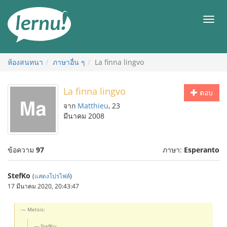
ไป
ยัง
เมนู
สารบัญ
ห้องสนทนา
ภาษาอื่น ๆ
La finna lingvo
La finna lingvo
ตอบ
จาก
Matthieu
, 23
มีนาคม 2008
ข้อความ
97
ภาษา:
Esperanto
StefKo
(
แสดงโปรไฟล์
)
17 มีนาคม 2020, 20:43:47
Metsis:
StefKo: