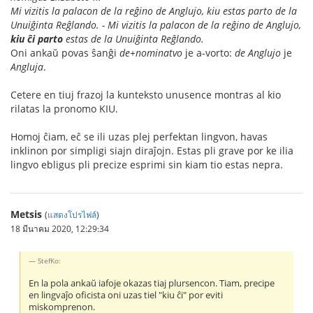
Mi vizitis la palacon de la reĝino de Anglujo, kiu estas parto de la
Unuiĝinta Reĝlando. - Mi vizitis la palacon de la reĝino de Anglujo,
kiu ĉi parto
estas de la Unuiĝinta Reĝlando.
Oni ankaŭ povas ŝanĝi
de+nominatvo
je a-vorto:
de Anglujo
je
Angluja
.
Cetere en tiuj frazoj la kunteksto unusence montras al kio
rilatas la pronomo KIU.
Homoj ĉiam, eĉ se ili uzas plej perfektan lingvon, havas
inklinon por simpligi siajn diraĵojn. Estas pli grave por ke ilia
lingvo ebligus pli precize esprimi sin kiam tio estas nepra.
Metsis
(
แสดงโปรไฟล์
)
18 มีนาคม 2020, 12:29:34
StefKo:
En la pola ankaŭ iafoje okazas tiaj plursencon. Tiam, precipe
en lingvaĵo oficista oni uzas tiel "kiu ĉi" por eviti
miskomprenon.