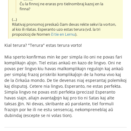
Ĉu la finnoj ne eraras pro tielnombraj kazoj en la
finna?
(...)
Rilativaj pronomoj preskaŭ ĉiam devas rekte sekvi la vorton,
al kio ili rilatas. Esperanto uzo estas terura (vd. la tri
propozicoj de Nornen
ĉi tie en Lernu
).
Kial terura? "Terura" estas terura vorto!
Mia sperto konfirmas min ke per simpla ilo oni ne povas fari
komplikajn aĵojn. Tiel estas ankaŭ en kazo de lingvo. Oni ne
povas per lingvo kiu havas malkomplikajn regulojn kaj ankaŭ
per simplaj frazoj priskribi komplikaĵojn de la homa vivo kaj
de la ĉirkaŭa mondo. De tie devenas niaj esperantaj polemikoj
kaj disputoj. Cetere nia lingvo, Esperanto, ne estas perfekta.
Simpla lingvo ne povas esti perfekta (preciza)! Esperanto
havas siajn, aliajn avantaĝojn kaj pro tio ni ŝatas kaj alte
taksas ĝin. Ni devas, skribante aŭ parolante, tiel formuli
frazojn por ke ili ne estu sensencaj, nekompreneblaj aŭ
dubindaj (escepte se ni volas tion).