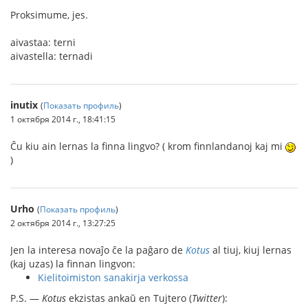
Proksimume, jes.
aivastaa: terni
aivastella: ternadi
inutix
(
Показать профиль
)
1 октября 2014 г., 18:41:15
Ĉu kiu ain lernas la finna lingvo? ( krom finnlandanoj kaj mi
)
Urho
(
Показать профиль
)
2 октября 2014 г., 13:27:25
Jen la interesa novaĵo ĉe la paĝaro de
Kotus
al tiuj, kiuj lernas
(kaj uzas) la finnan lingvon:
Kielitoimiston sanakirja verkossa
P.S. —
Kotus
ekzistas ankaŭ en Tujtero (
Twitter
):