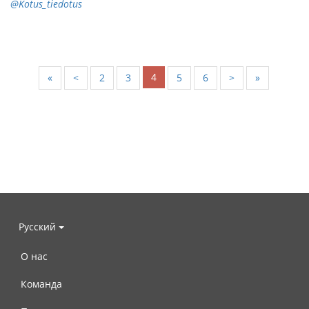
@Kotus_tiedotus
4
«
<
2
3
5
6
>
»
Русский
О нас
Команда