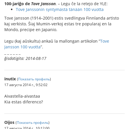
100-jariĝo de
Tove Jansson
. – Legu ĉe la retejo de YLE:
Tove Janssonin syntymästä tänään 100 vuotta
Tove Jansson (1914–2001) estis svedlingva Finnlanda artisto
kaj verkisto. Ŝiaj Mumin-verkoj estas tre popularaj en la
Mondo, precipe en Japanio.
Legu (kaj aŭskultu) ankaŭ la mallongan artikolon ”
Tove
Jansson 100 vuotta
”.
_ _ _ _ _ _
ĝisdatigita: 2014-08-17
inutix
(
Показать профиль
)
17 августа 2014 г., 9:52:02
Aivastella-aivastaa
Kia estas diferenco?
Oijos
(
Показать профиль
)
17 августа 2014 г., 10:12:00