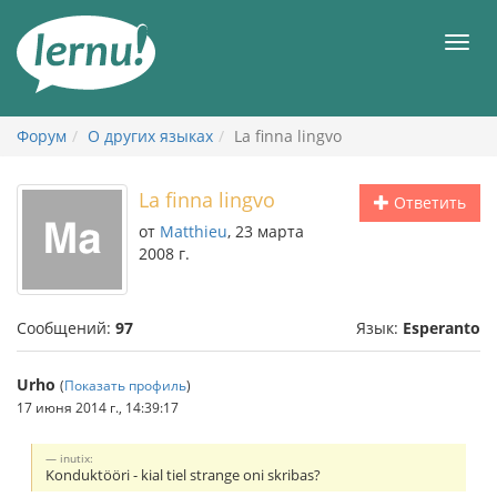
К
содержанию
Мен
Форум
О других языках
La finna lingvo
La finna lingvo
Ответить
от
Matthieu
, 23 марта
2008 г.
Сообщений:
97
Язык:
Esperanto
Urho
(
Показать профиль
)
17 июня 2014 г., 14:39:17
inutix:
Konduktööri - kial tiel strange oni skribas?