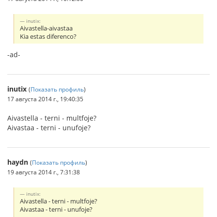
inutix:
Aivastella-aivastaa
Kia estas diferenco?
-ad-
inutix
(
Показать профиль
)
17 августа 2014 г., 19:40:35
Aivastella - terni - multfoje?
Aivastaa - terni - unufoje?
haydn
(
Показать профиль
)
19 августа 2014 г., 7:31:38
inutix:
Aivastella - terni - multfoje?
Aivastaa - terni - unufoje?