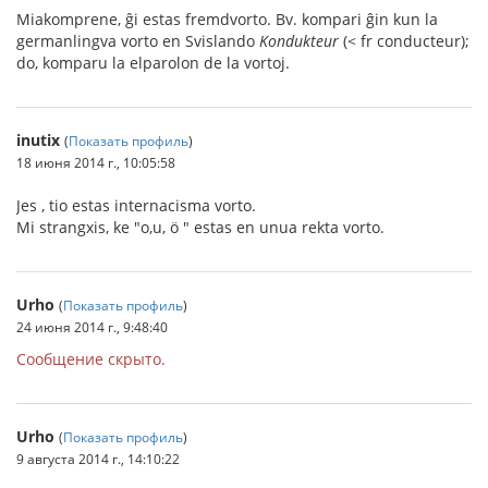
Miakomprene, ĝi estas fremdvorto. Bv. kompari ĝin kun la
germanlingva vorto en Svislando
Kondukteur
(< fr conducteur);
do, komparu la elparolon de la vortoj.
inutix
(
Показать профиль
)
18 июня 2014 г., 10:05:58
Jes , tio estas internacisma vorto.
Mi strangxis, ke "o,u, ö " estas en unua rekta vorto.
Urho
(
Показать профиль
)
24 июня 2014 г., 9:48:40
Сообщение скрыто.
Urho
(
Показать профиль
)
9 августа 2014 г., 14:10:22