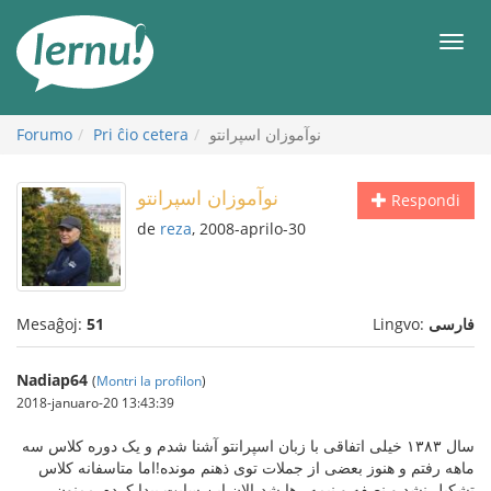
Al
la
Men
enhavo
Forumo
Pri ĉio cetera
نوآموزان اسپرانتو
نوآموزان اسپرانتو
Respondi
de
reza
, 2008-aprilo-30
Mesaĝoj:
51
Lingvo:
فارسی
Nadiap64
(
Montri la profilon
)
2018-januaro-20 13:43:39
سال ۱۳۸۳ خیلی اتفاقی با زبان اسپرانتو آشنا شدم و یک دوره کلاس سه
ماهه رفتم و هنوز بعضی از جملات توی ذهنم مونده!اما متاسفانه کلاس
تشکیل نشد و نصفه و نیمه رها شد،الان این سایت پیدا کردم،ممنون