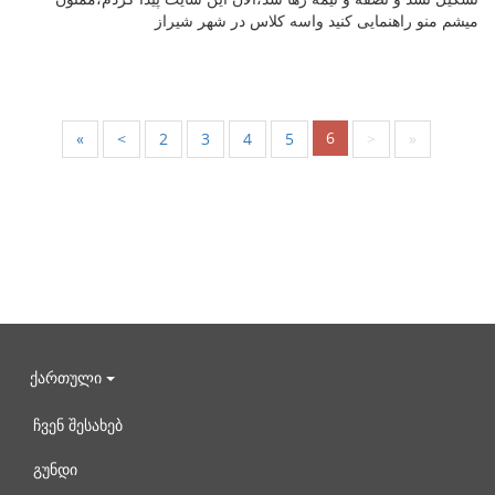
میشم منو راهنمایی کنید واسه کلاس در شهر شیراز
6
«
<
2
3
4
5
>
»
ქართული
ჩვენ შესახებ
გუნდი