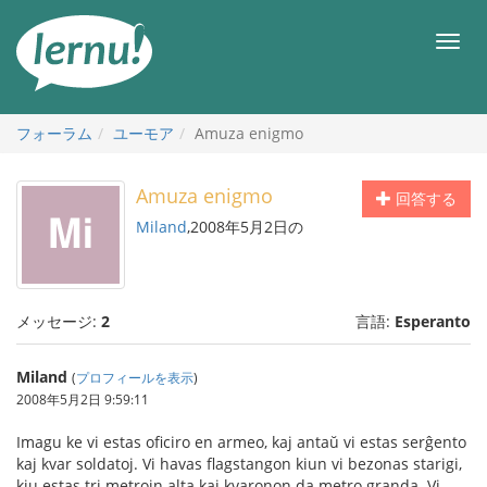
目
次
メ
へ
ニ
ュ
ー
フォーラム
ユーモア
Amuza enigmo
Amuza enigmo
回答する
Miland
,2008年5月2日の
メッセージ:
2
言語:
Esperanto
Miland
(
プロフィールを表示
)
2008年5月2日 9:59:11
Imagu ke vi estas oficiro en armeo, kaj antaŭ vi estas serĝento
kaj kvar soldatoj. Vi havas flagstangon kiun vi bezonas starigi,
kiu estas tri metrojn alta kaj kvaronon da metro granda. Vi