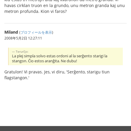
havas cirklan truon en la grundo, unu metron granda kaj unu
metron profunda. Kion vi faros?
Miland
(
プロフィールを表示
)
2008年5月2日 12:27:11
Terurĉjo:
La plej simpla solvo estas ordoni al la serĝento starigi la
stangon. Ĉio estos aranĝita. Ne dubu!
Gratulon! Vi pravas. Jes, vi diru, 'Serĝento, starigu tiun
flagstangon.'