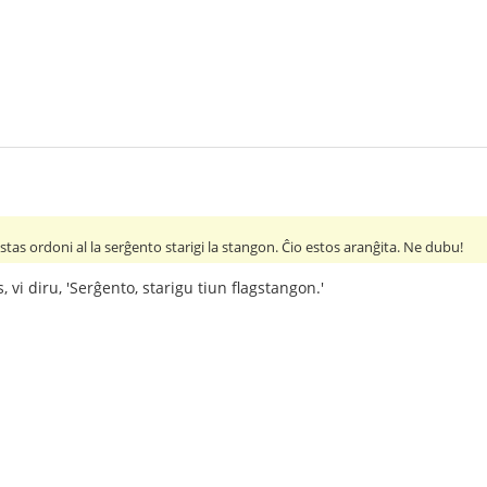
estas ordoni al la serĝento starigi la stangon. Ĉio estos aranĝita. Ne dubu!
, vi diru, 'Serĝento, starigu tiun flagstangon.'