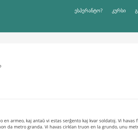
ესპერანტო?
კურსი
გ
რ
ro en armeo, kaj antaŭ vi estas serĝento kaj kvar soldatoj. Vi havas f
onon da metro granda. Vi havas cirklan truon en la grundo, unu met