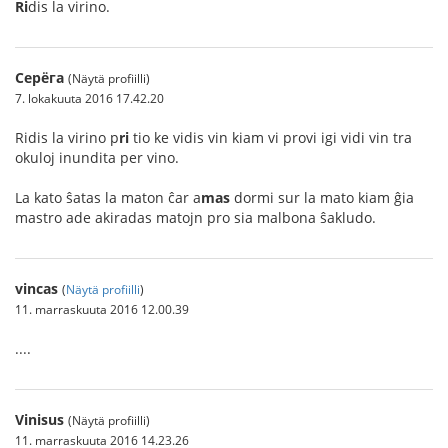
Ri
dis la virino.
Серёга
(Näytä profiilli)
7. lokakuuta 2016 17.42.20
Ridis la virino p
ri
tio ke vidis vin kiam vi provi igi vidi vin tra
okuloj inundita per vino.
La kato ŝatas la maton ĉar a
mas
dormi sur la mato kiam ĝia
mastro ade akiradas matojn pro sia malbona ŝakludo.
vincas
(
Näytä profiilli
)
11. marraskuuta 2016 12.00.39
....
Vinisus
(Näytä profiilli)
11. marraskuuta 2016 14.23.26