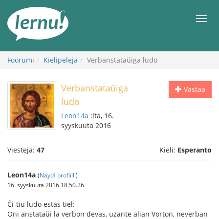
Tästä
sisältöön
Men
Foorumi
Kielipelejä
Verbanstataŭiga ludo
Verbanstataŭiga
Vastaa
ludo
Leon14a
:lta, 16.
syyskuuta 2016
Viestejä:
47
Kieli:
Esperanto
Leon14a
(
Näytä profiilli
)
16. syyskuuta 2016 18.50.26
Ĉi-tiu ludo estas tiel:
Oni anstataŭi la verbon devas, uzante alian Vorton, neverban