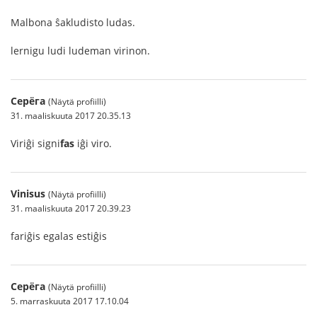
Malbona ŝakludisto ludas.
lernigu ludi ludeman virinon.
Серёга
(Näytä profiilli)
31. maaliskuuta 2017 20.35.13
Viriĝi signi
fas
iĝi viro.
Vinisus
(Näytä profiilli)
31. maaliskuuta 2017 20.39.23
fariĝis egalas estiĝis
Серёга
(Näytä profiilli)
5. marraskuuta 2017 17.10.04