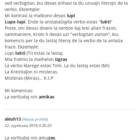
sed verbigitan, kiu devas enhavi la du unuajn literojn de la
verbo. Ekzemple:
Mi kontraŭ la malbono devas
lupi
Lupo
-
lupi
. Ende la anstataŭigita verbo estas "
lukti
"
Poste, oni devus diveni la verbon kaj krei alian frazon,
sammaniere, Krom li devas uzi "verbigitan vorton", kiu
komencis per la du lastaj literoj de la verbo de la antaŭa
frazo. Ekzemple:
Lupi-
lukti
(Ti) estas la lastaj.
Mia fratino la malhelon
tigras
La verbo klarege estas Timi. La du lastaj estas (Mi)
La Kreintaĵon ni misteras.
Misteras-(Miras)... K.t.P
Mi komencas:
La vortludoj nin
amikas
alesh13
(
Näytä profiilli
)
22. syyskuuta 2016 4.30.20
La vortludoj nin amu
zas
.