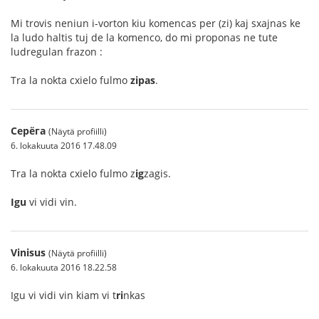
Mi trovis neniun i-vorton kiu komencas per (zi) kaj sxajnas ke
la ludo haltis tuj de la komenco, do mi proponas ne tute
ludregulan frazon :
Tra la nokta cxielo fulmo
zipas
.
Серёга
(Näytä profiilli)
6. lokakuuta 2016 17.48.09
Tra la nokta cxielo fulmo z
ig
zagis.
Igu
vi vidi vin.
Vinisus
(Näytä profiilli)
6. lokakuuta 2016 18.22.58
Igu vi vidi vin kiam vi t
ri
nkas