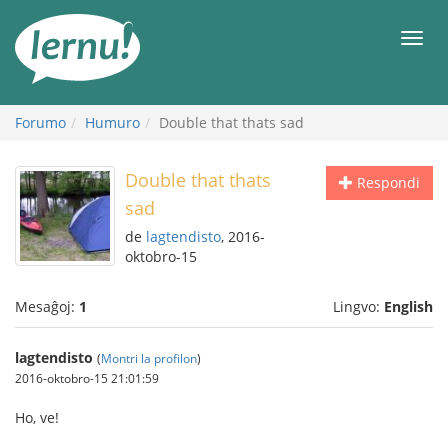
Al
la
Men
enhavo
Forumo
Humuro
Double that thats sad
Double that thats
Respondi
sad
de
lagtendisto
, 2016-
oktobro-15
Mesaĝoj:
1
Lingvo:
English
lagtendisto
(
Montri la profilon
)
2016-oktobro-15 21:01:59
Ho, ve!