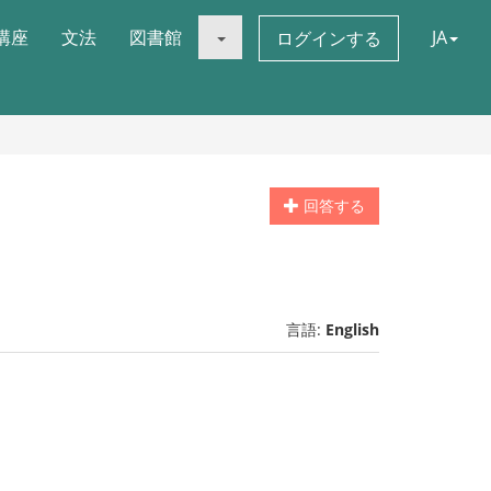
講座
文法
図書館
JA
ログインする
回答する
言語:
English