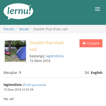
İçerik
Görüntüleme
Men
Forum:
Mizah
Double that thats sad
Double that thats
Cevapla
sad
başlangıç
lagtendisto
,
15 Ekim 2016
Mesajlar:
1
Dil:
English
lagtendisto
(
Profili görüntüle
)
15 Ekim 2016 21:01:59
Ho, ve!