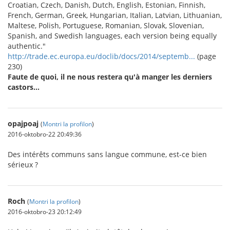
Croatian, Czech, Danish, Dutch, English, Estonian, Finnish,
French, German, Greek, Hungarian, Italian, Latvian, Lithuanian,
Maltese, Polish, Portuguese, Romanian, Slovak, Slovenian,
Spanish, and Swedish languages, each version being equally
authentic."
http://trade.ec.europa.eu/doclib/docs/2014/septemb...
(page
230)
Faute de quoi, il ne nous restera qu'à manger les derniers
castors...
opajpoaj
(
Montri la profilon
)
2016-oktobro-22 20:49:36
Des intérêts communs sans langue commune, est-ce bien
sérieux ?
Roch
(
Montri la profilon
)
2016-oktobro-23 20:12:49