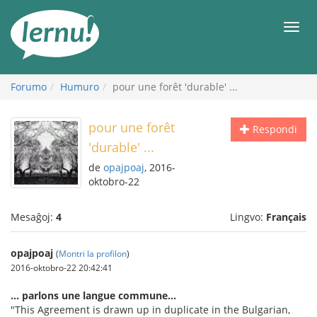
Al
la
Men
enhavo
Forumo
Humuro
pour une forêt 'durable' ...
pour une forêt
Respondi
'durable' ...
de
opajpoaj
, 2016-
oktobro-22
Mesaĝoj:
4
Lingvo:
Français
opajpoaj
(
Montri la profilon
)
2016-oktobro-22 20:42:41
... parlons une langue commune...
"This Agreement is drawn up in duplicate in the Bulgarian,