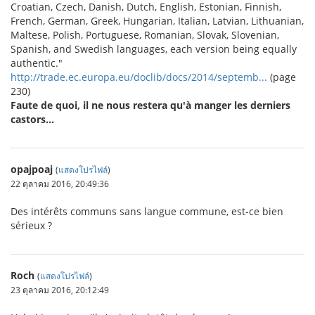
Croatian, Czech, Danish, Dutch, English, Estonian, Finnish,
French, German, Greek, Hungarian, Italian, Latvian, Lithuanian,
Maltese, Polish, Portuguese, Romanian, Slovak, Slovenian,
Spanish, and Swedish languages, each version being equally
authentic."
http://trade.ec.europa.eu/doclib/docs/2014/septemb...
(page
230)
Faute de quoi, il ne nous restera qu'à manger les derniers
castors...
opajpoaj
(
แสดงโปรไฟล์
)
22 ตุลาคม 2016, 20:49:36
Des intérêts communs sans langue commune, est-ce bien
sérieux ?
Roch
(
แสดงโปรไฟล์
)
23 ตุลาคม 2016, 20:12:49