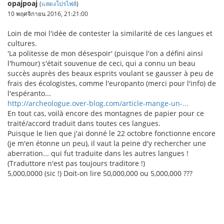
opajpoaj
(
แสดงโปรไฟล์
)
10 พฤศจิกายน 2016, 21:21:00
Loin de moi l'idée de contester la similarité de ces langues et
cultures.
'La politesse de mon désespoir' (puisque l'on a défini ainsi
l'humour) s'était souvenue de ceci, qui a connu un beau
succès auprès des beaux esprits voulant se gausser à peu de
frais des écologistes, comme l'europanto (merci pour l'info) de
l'espéranto...
http://archeologue.over-blog.com/article-mange-un-...
En tout cas, voilà encore des montagnes de papier pour ce
traité/accord traduit dans toutes ces langues.
Puisque le lien que j'ai donné le 22 octobre fonctionne encore
(je m'en étonne un peu), il vaut la peine d'y rechercher une
aberration... qui fut traduite dans les autres langues !
(Traduttore n'est pas toujours traditore !)
5,000,0000 (sic !) Doit-on lire 50,000,000 ou 5,000,000 ???