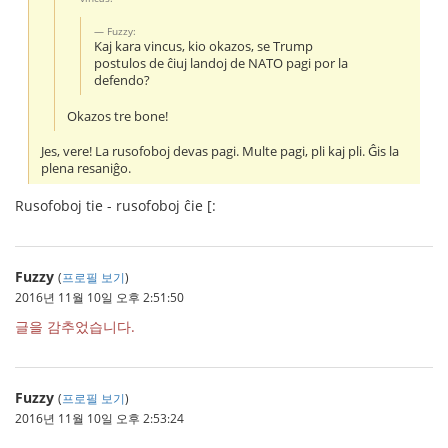
Fuzzy:
Kaj kara vincus, kio okazos, se Trump
postulos de ĉiuj landoj de NATO pagi por la
defendo?
Okazos tre bone!
Jes, vere! La rusofoboj devas pagi. Multe pagi, pli kaj pli. Ĝis la
plena resaniĝo.
Rusofoboj tie - rusofoboj ĉie [:
Fuzzy
(
프로필 보기
)
2016년 11월 10일 오후 2:51:50
글을 감추었습니다.
Fuzzy
(
프로필 보기
)
2016년 11월 10일 오후 2:53:24