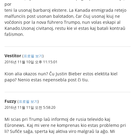
por
teni la usonaj barbaroj ekstere. La Kanada enmigrada retejo
malfunciis post usonan balotadon, ĉar ĉiuj usonaj kiuj ne
voĉdonis por la nova führero Trumpo, nun volas eskapi al
Kanado.Usonaj civitanoj, restu kie vi estas kaj batali kontraŭ
faŝismon.
Vestitor
(
프로필 보기
)
2016년 11월 10일 오후 11:15:01
Kion alia okazos nun? Ĉu Justin Bieber estos elektita kiel
papo? Nenio estas nepensebla post ĉi tiu.
Fuzzy
(
프로필 보기
)
2016년 11월 11일 오전 5:58:20
Mi scias pri Trump laŭ informoj de rusia televido kaj
Eŭronews. Kaj mi vere ne komprenas kio estas problemo pri
li? Sufiĉe saĝa, sperta kaj aktiva viro malgraŭ la aĝo. Mi