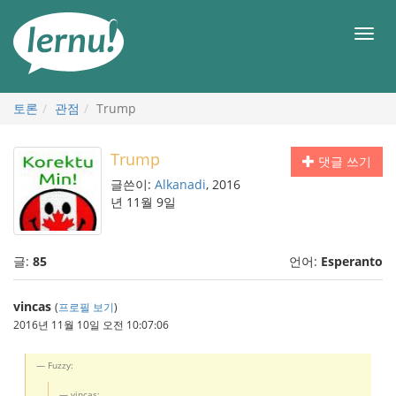
본
문
메
으
뉴
로
토론
관점
Trump
Trump
댓글 쓰기
글쓴이:
Alkanadi
, 2016
년 11월 9일
글:
85
언어:
Esperanto
vincas
(
프로필 보기
)
2016년 11월 10일 오전 10:07:06
Fuzzy:
vincas: