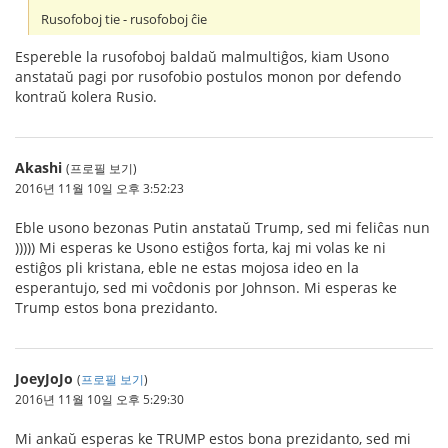
Rusofoboj tie - rusofoboj ĉie
Espereble la rusofoboj baldaŭ malmultiĝos, kiam Usono
anstataŭ pagi por rusofobio postulos monon por defendo
kontraŭ kolera Rusio.
Akashi
(프로필 보기)
2016년 11월 10일 오후 3:52:23
Eble usono bezonas Putin anstataŭ Trump, sed mi feliĉas nun
))))) Mi esperas ke Usono estiĝos forta, kaj mi volas ke ni
estiĝos pli kristana, eble ne estas mojosa ideo en la
esperantujo, sed mi voĉdonis por Johnson. Mi esperas ke
Trump estos bona prezidanto.
JoeyJoJo
(
프로필 보기
)
2016년 11월 10일 오후 5:29:30
Mi ankaŭ esperas ke TRUMP estos bona prezidanto, sed mi