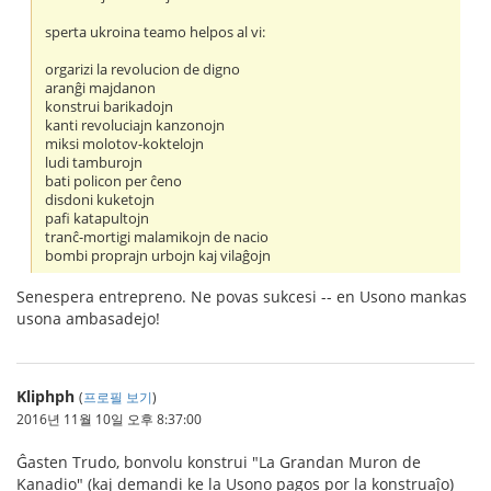
sperta ukroina teamo helpos al vi:
orgarizi la revolucion de digno
aranĝi majdanon
konstrui barikadojn
kanti revoluciajn kanzonojn
miksi molotov-koktelojn
ludi tamburojn
bati policon per ĉeno
disdoni kuketojn
pafi katapultojn
tranĉ-mortigi malamikojn de nacio
bombi proprajn urbojn kaj vilaĝojn
Senespera entrepreno. Ne povas sukcesi -- en Usono mankas
usona ambasadejo!
Kliphph
(
프로필 보기
)
2016년 11월 10일 오후 8:37:00
Ĝasten Trudo, bonvolu konstrui "La Grandan Muron de
Kanadio" (kaj demandi ke la Usono pagos por la konstruaĵo)