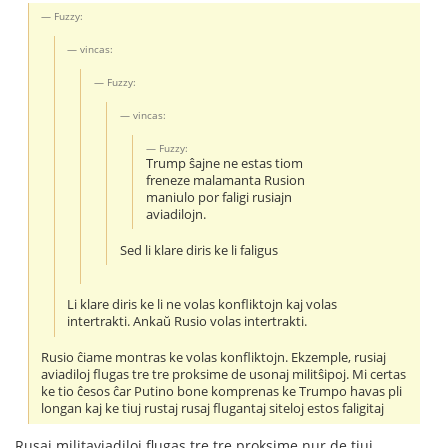
Fuzzy:
vincas:
Fuzzy:
vincas:
Fuzzy:
Trump ŝajne ne estas tiom
freneze malamanta Rusion
maniulo por faligi rusiajn
aviadilojn.
Sed li klare diris ke li faligus
Li klare diris ke li ne volas konfliktojn kaj volas
intertrakti. Ankaŭ Rusio volas intertrakti.
Rusio ĉiame montras ke volas konfliktojn. Ekzemple, rusiaj
aviadiloj flugas tre tre proksime de usonaj militŝipoj. Mi certas
ke tio ĉesos ĉar Putino bone komprenas ke Trumpo havas pli
longan kaj ke tiuj rustaj rusaj flugantaj siteloj estos faligitaj
Rusaj militaviadiloj flugas tre tre proksime nur de tiuj