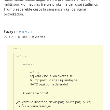
militŝipoj, kiuj navigas tre tre proksime de rusaj ŝtatlimoj.
Trump espereble ĉesos la sensencan kaj danĝeran
provokadon.
Fuzzy
(
프로필 보기
)
2016년 11월 10일 오후 2:57:53
vincas:
Fuzzy:
vincas:
Fuzzy:
Kaj kara vincus, kio okazos, se
Trump postulos de ĉiuj landoj de
NATO pagi por la defendo?
Okazos tre bone!
Jes, vere! La rusofoboj devas pagi. Multe pagi, pli kaj
pli. Ĝis la plena resaniĝo.