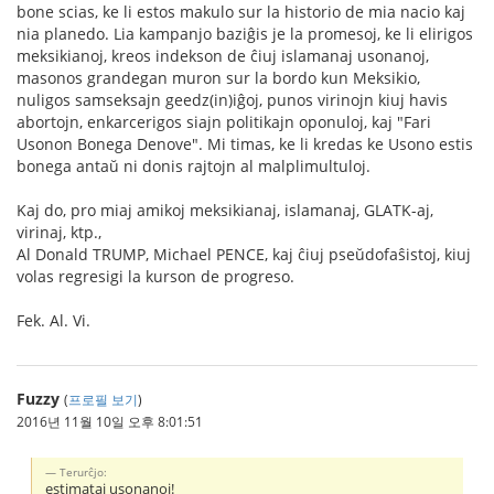
bone scias, ke li estos makulo sur la historio de mia nacio kaj
nia planedo. Lia kampanjo baziĝis je la promesoj, ke li elirigos
meksikianoj, kreos indekson de ĉiuj islamanaj usonanoj,
masonos grandegan muron sur la bordo kun Meksikio,
nuligos samseksajn geedz(in)iĝoj, punos virinojn kiuj havis
abortojn, enkarcerigos siajn politikajn oponuloj, kaj "Fari
Usonon Bonega Denove". Mi timas, ke li kredas ke Usono estis
bonega antaŭ ni donis rajtojn al malplimultuloj.
Kaj do, pro miaj amikoj meksikianaj, islamanaj, GLATK-aj,
virinaj, ktp.,
Al Donald TRUMP, Michael PENCE, kaj ĉiuj pseŭdofaŝistoj, kiuj
volas regresigi la kurson de progreso.
Fek. Al. Vi.
Fuzzy
(
프로필 보기
)
2016년 11월 10일 오후 8:01:51
Тerurĉjo:
estimataj usonanoj!