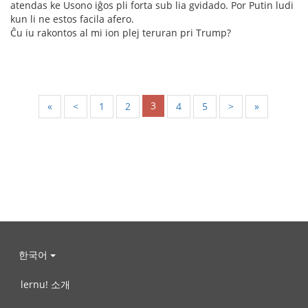
atendas ke Usono iĝos pli forta sub lia gvidado. Por Putin ludi
kun li ne estos facila afero.
Ĉu iu rakontos al mi ion plej teruran pri Trump?
3
«
<
1
2
4
5
>
»
한국어
lernu! 소개