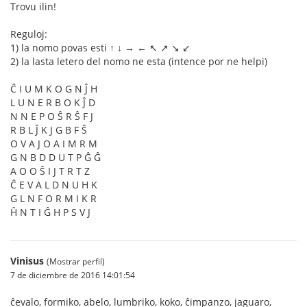
Trovu ilin!
Reguloj:
1) la nomo povas esti ↑ ↓ → ← ↖ ↗ ↘ ↙
2) la lasta letero del nomo ne esta (intence por ne helpi)
Ĉ I U M K O G N Ĵ H
L U N E R B O K Ĵ D
N N E P O Ŝ R Ŝ F J
R B L Ĵ K J G B F Ŝ
O V A J O A I M R M
G N B D D U T P Ĝ Ĝ
A O O Ŝ I J T R T Z
Ĉ E V A L D N U H K
G L N F O R M I K R
Ĥ N T I Ĝ H P S V J
Vinisus
(Mostrar perfil)
7 de diciembre de 2016 14:01:54
ĉevalo, formiko, abelo, lumbriko, koko, ĉimpanzo, jaguaro,