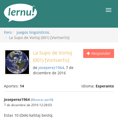
Contenido
Men
Foro
Juegos lingüísticos.
La Supo de Vortoj (001) [Vortserĉo]
La Supo de Vortoj
Responder
(001) [Vortserĉo]
de
joseperez1964
, 7 de
diciembre de 2016
Aportes:
14
Idioma:
Esperanto
joseperez1964
(
Mostrar perfil
)
7 de diciembre de 2016 12:28:03
Estas 10 (Dek) kaŝitaj bestoj.