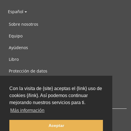
Español
Sobre nosotros
Equipo
Ayúdenos
Libro
Protección de datos
Condiciones de uso
Con la visita de {site} aceptas el {link} uso de
Contáctenos
cookies {/link}. Así podemos continuar
mejorando nuestros servicios para ti.
Más información
Aceptar