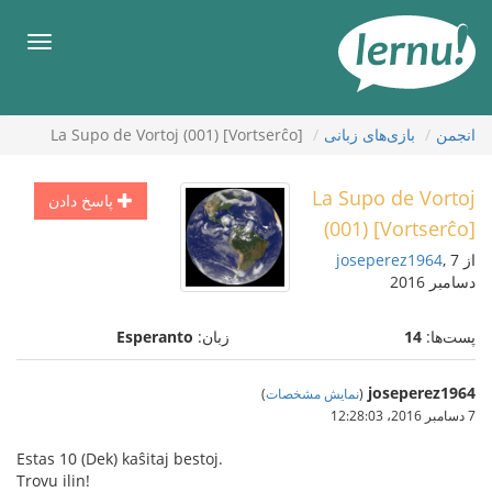
رود
ه
فهرس
حتوا
انجمن
بازی‌های زبانی
La Supo de Vortoj (001) [Vortserĉo]
La Supo de Vortoj
پاسخ دادن
(001) [Vortserĉo]
از
, 7
joseperez1964
دسامبر 2016
پست‌ها:
14
زبان:
Esperanto
joseperez1964
(
نمایش مشخصات
)
7 دسامبر 2016،‏ 12:28:03
Estas 10 (Dek) kaŝitaj bestoj.
Trovu ilin!