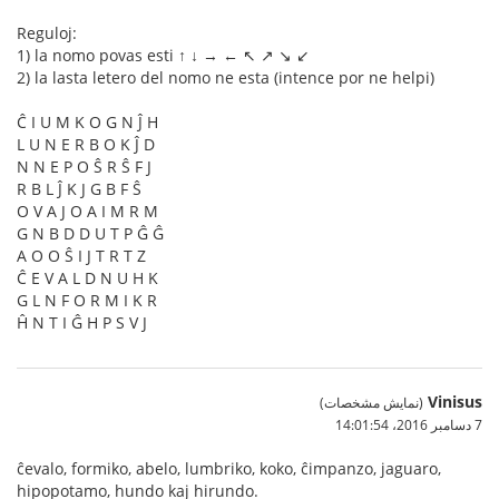
Reguloj:
1) la nomo povas esti ↑ ↓ → ← ↖ ↗ ↘ ↙
2) la lasta letero del nomo ne esta (intence por ne helpi)
Ĉ I U M K O G N Ĵ H
L U N E R B O K Ĵ D
N N E P O Ŝ R Ŝ F J
R B L Ĵ K J G B F Ŝ
O V A J O A I M R M
G N B D D U T P Ĝ Ĝ
A O O Ŝ I J T R T Z
Ĉ E V A L D N U H K
G L N F O R M I K R
Ĥ N T I Ĝ H P S V J
Vinisus
(نمایش مشخصات)
7 دسامبر 2016،‏ 14:01:54
ĉevalo, formiko, abelo, lumbriko, koko, ĉimpanzo, jaguaro,
hipopotamo, hundo kaj hirundo.