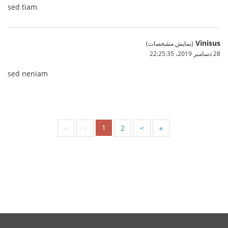
sed tiam
Vinisus
(نمایش مشخصات)
28 دسامبر 2019،‏ 22:25:35
sed neniam
1
«
<
2
>
»