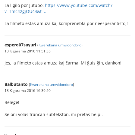
La ligilo por Jutubo:
https://www.youtube.com/watch?
v=Tmc42gjOU44&t=...
La filmeto estas amuza kaj komprenebla por neesperantistoj!
espero07sayuri
(
Kwerekana umwidondoro
)
13 Kigarama 2016 11:51:35
Jes, la filmeto estas amuza kaj ĉarma. Mi ĝuis ĝin, dankon!
Balbutanto
(
Kwerekana umwidondoro
)
13 Kigarama 2016 16:39:50
Belege!
Se oni volas francan subtekston, mi pretas helpi.