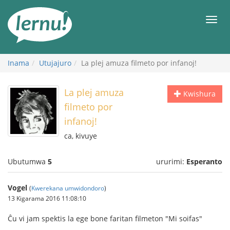
Ku
rupapuro
Urut
rw'ibirimwo
Inama
Utujajuro
La plej amuza filmeto por infanoj!
La plej amuza
Kwishura
filmeto por
infanoj!
ca, kivuye
Ubutumwa
5
ururimi:
Esperanto
Vogel
(
Kwerekana umwidondoro
)
13 Kigarama 2016 11:08:10
Ĉu vi jam spektis la ege bone faritan filmeton "Mi soifas"