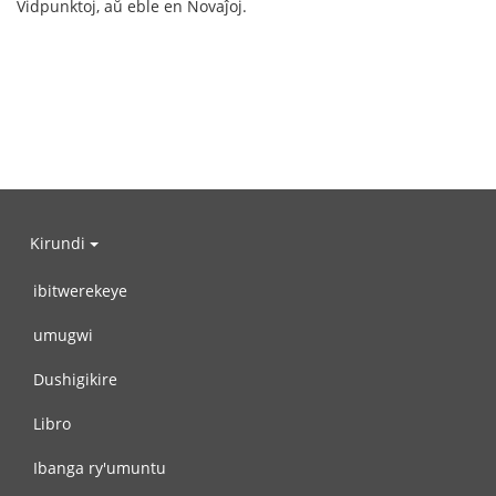
Vidpunktoj, aŭ eble en Novaĵoj.
Kirundi
ibitwerekeye
umugwi
Dushigikire
Libro
Ibanga ry'umuntu