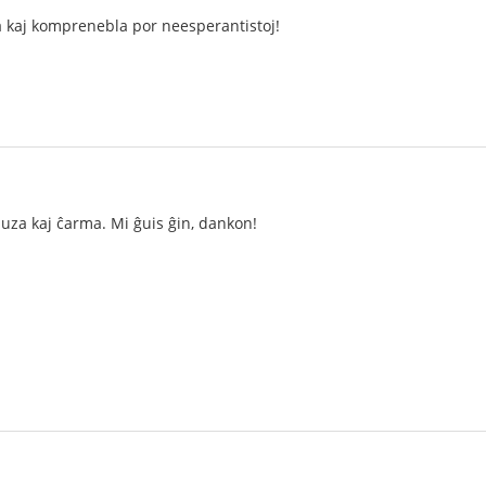
a kaj komprenebla por neesperantistoj!
amuza kaj ĉarma. Mi ĝuis ĝin, dankon!