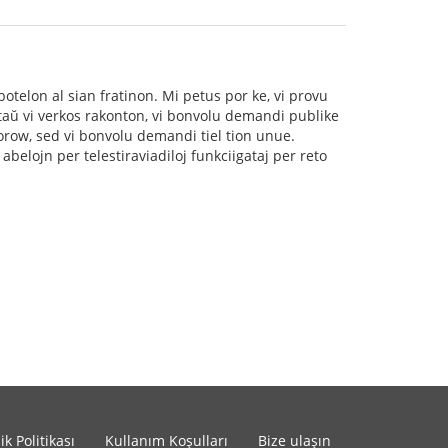
botelon al sian fratinon. Mi petus por ke, vi provu
antaŭ vi verkos rakonton, vi bonvolu demandi publike
orow, sed vi bonvolu demandi tiel tion unue.
belojn per telestiraviadiloj funkciigataj per reto
.
lik Politikası
Kullanım Koşulları
Bize ulaşın