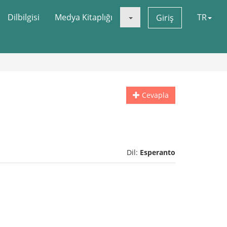
Dilbilgisi
Medya Kitaplığı
TR
Giriş
Cevapla
Dil:
Esperanto