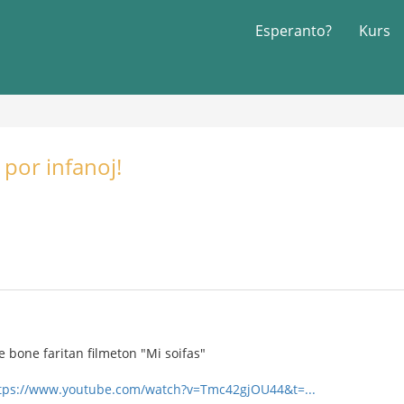
Esperanto?
Kurs
 por infanoj!
e bone faritan filmeton "Mi soifas"
tps://www.youtube.com/watch?v=Tmc42gjOU44&t=...