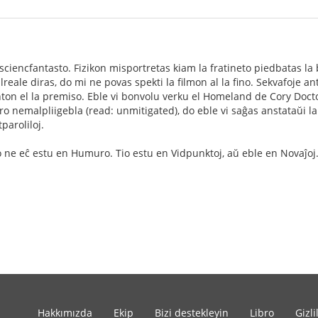
 sciencfantasto. Fizikon misportretas kiam la fratineto piedbatas la 
lreale diras, do mi ne povas spekti la filmon al la fino. Sekvafoje 
nton el la premiso. Eble vi bonvolu verku el Homeland de Cory Doct
o nemalpliigebla (read: unmitigated), do eble vi saĝas anstataŭi la a
paroliloj.
o ne eĉ estu en Humuro. Tio estu en Vidpunktoj, aŭ eble en Novaĵoj
Hakkımızda
Ekip
Bizi destekleyin
Libro
Gizli