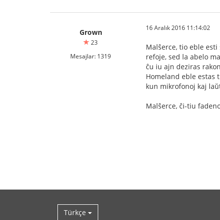
16 Aralık 2016 11:14:02
Grown
23
Malŝerce, tio eble esti
Mesajlar: 1319
refoje, sed la abelo ma
ĉu iu ajn deziras rako
Homeland eble estas tr
kun mikrofonoj kaj laŭt
Malŝerce, ĉi-tiu faden
Türkçe