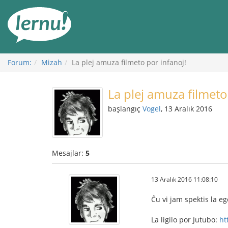
İçerik
Görüntüleme
Forum:
Mizah
La plej amuza filmeto por infanoj!
La plej amuza filmeto
başlangıç
Vogel
, 13 Aralık 2016
Mesajlar:
5
13 Aralık 2016 11:08:10
Ĉu vi jam spektis la eg
La ligilo por Jutubo:
ht