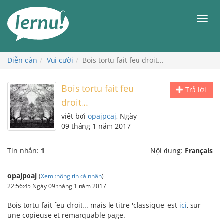
Đi
đến
Men
phần
nội
dung
Diễn đàn
Vui cười
Bois tortu fait feu droit...
Bois tortu fait feu
Trả lời
droit...
viết bởi
opajpoaj
, Ngày
09 tháng 1 năm 2017
Tin nhắn:
1
Nội dung:
Français
opajpoaj
(
Xem thông tin cá nhân
)
22:56:45 Ngày 09 tháng 1 năm 2017
Bois tortu fait feu droit... mais le titre 'classique' est
ici
, sur
une copieuse et remarquable page.