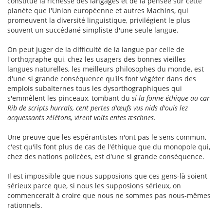
constitue la richesse des langages et de la pensée sur cette
planète que l'Union européenne et autres Machins, qui
promeuvent la diversité linguistique, privilégient le plus
souvent un succédané simpliste d'une seule langue.
On peut juger de la difficulté de la langue par celle de
l'orthographe qui, chez les usagers des bonnes vieilles
langues naturelles, les meilleurs philosophes du monde, est
d'une si grande conséquence qu'ils font végéter dans des
emplois subalternes tous les dysorthographiques qui
s'emmêlent les pinceaux, tombant du
si-la fonne éthique au car
Rib de scripts hurrals, cent pertes d'œufs vus nids d'ouis lez
acquessants zélétons, virent volts entes
æ
schnes
.
Une preuve que les espérantistes n'ont pas le sens commun,
c'est qu'ils font plus de cas de l'éthique que du monopole qui,
chez des nations policées, est d'une si grande conséquence.
Il est impossible que nous supposions que ces gens-là soient
sérieux parce que, si nous les supposions sérieux, on
commencerait à croire que nous ne sommes pas nous-mêmes
rationnels.