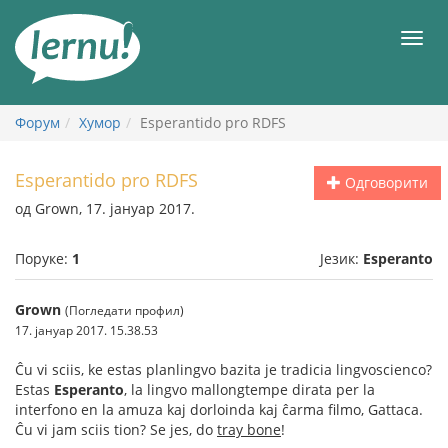
У
садржају
Мен
Форум
Хумор
Esperantido pro RDFS
Esperantido pro RDFS
Одговорити
од Grown, 17. јануар 2017.
Поруке:
1
Језик:
Esperanto
Grown
(Погледати профил)
17. јануар 2017. 15.38.53
Ĉu vi sciis, ke estas planlingvo bazita je tradicia lingvoscienco?
Estas
Esperanto
, la lingvo mallongtempe dirata per la
interfono en la amuza kaj dorloinda kaj ĉarma filmo, Gattaca.
Ĉu vi jam sciis tion? Se jes, do
tray bone
!