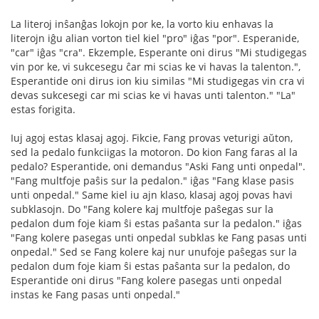
La literoj inŝanĝas lokojn por ke, la vorto kiu enhavas la
literojn iĝu alian vorton tiel kiel "pro" iĝas "por". Esperanide,
"car" iĝas "cra". Ekzemple, Esperante oni dirus "Mi studigegas
vin por ke, vi sukcesegu ĉar mi scias ke vi havas la talenton.",
Esperantide oni dirus ion kiu similas "Mi studigegas vin cra vi
devas sukcesegi car mi scias ke vi havas unti talenton." "La"
estas forigita.
Iuj agoj estas klasaj agoj. Fikcie, Fang provas veturigi aŭton,
sed la pedalo funkciigas la motoron. Do kion Fang faras al la
pedalo? Esperantide, oni demandus "Aski Fang unti onpedal".
"Fang multfoje paŝis sur la pedalon." iĝas "Fang klase pasis
unti onpedal." Same kiel iu ajn klaso, klasaj agoj povas havi
subklasojn. Do "Fang kolere kaj multfoje paŝegas sur la
pedalon dum foje kiam ŝi estas paŝanta sur la pedalon." iĝas
"Fang kolere pasegas unti onpedal subklas ke Fang pasas unti
onpedal." Sed se Fang kolere kaj nur unufoje paŝegas sur la
pedalon dum foje kiam ŝi estas paŝanta sur la pedalon, do
Esperantide oni dirus "Fang kolere pasegas unti onpedal
instas ke Fang pasas unti onpedal."