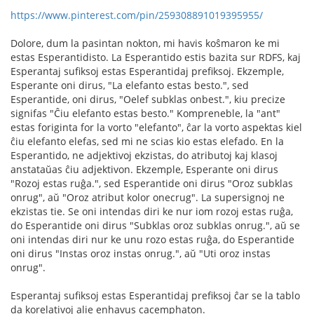
https://www.pinterest.com/pin/259308891019395955/
Dolore, dum la pasintan nokton, mi havis koŝmaron ke mi
estas Esperantidisto. La Esperantido estis bazita sur RDFS, kaj
Esperantaj sufiksoj estas Esperantidaj prefiksoj. Ekzemple,
Esperante oni dirus, "La elefanto estas besto.", sed
Esperantide, oni dirus, "Oelef subklas onbest.", kiu precize
signifas "Ĉiu elefanto estas besto." Kompreneble, la "ant"
estas foriginta for la vorto "elefanto", ĉar la vorto aspektas kiel
ĉiu elefanto elefas, sed mi ne scias kio estas elefado. En la
Esperantido, ne adjektivoj ekzistas, do atributoj kaj klasoj
anstataŭas ĉiu adjektivon. Ekzemple, Esperante oni dirus
"Rozoj estas ruĝa.", sed Esperantide oni dirus "Oroz subklas
onrug", aŭ "Oroz atribut kolor onecrug". La supersignoj ne
ekzistas tie. Se oni intendas diri ke nur iom rozoj estas ruĝa,
do Esperantide oni dirus "Subklas oroz subklas onrug.", aŭ se
oni intendas diri nur ke unu rozo estas ruĝa, do Esperantide
oni dirus "Instas oroz instas onrug.", aŭ "Uti oroz instas
onrug".
Esperantaj sufiksoj estas Esperantidaj prefiksoj ĉar se la tablo
da korelativoj alie enhavus cacemphaton.