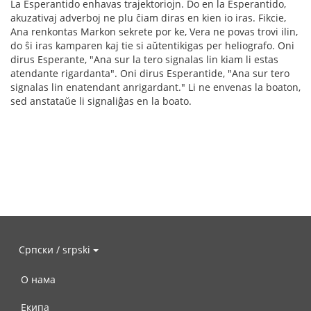
La Esperantido enhavas trajektoriojn. Do en la Esperantido,
akuzativaj adverboj ne plu ĉiam diras en kien io iras. Fikcie,
Ana renkontas Markon sekrete por ke, Vera ne povas trovi ilin,
do ŝi iras kamparen kaj tie si aŭtentikigas per heliografo. Oni
dirus Esperante, "Ana sur la tero signalas lin kiam li estas
atendante rigardanta". Oni dirus Esperantide, "Ana sur tero
signalas lin enatendant anrigardant." Li ne envenas la boaton,
sed anstataŭe li signaliĝas en la boato.
Српски / srpski
О нама
Екипа