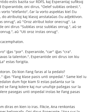
ido estis bazita sur RDFS, kaj Esperantaj sufiksoj
d Esperantide, oni dirus, "Oelef subklas onbest.",
 vorto "elefanto", ĉar la vorto aspektas kiel ĉiu
, do atributoj kaj klasoj anstataŭas ĉiu adjektivon.
s onrug", aŭ "Oroz atribut kolor onecrug". La
ide oni dirus "Subklas oroz subklas onrug.", aŭ se
onrug.", aŭ "Uti oroz instas onrug".
us cacemphaton.
"pro" iĝas "por". Esperanide, "car" iĝas "cra".
avas la talenton.", Esperantide oni dirus ion kiu
a" estas forigita.
motoron. Do kion Fang faras al la pedalo?
" iĝas "Fang klase pasis unti onpedal." Same kiel iu
pedalon dum foje kiam ŝi estas paŝanta sur la
ed se Fang kolere kaj nur unufoje paŝegas sur la
olere pasegas unti onpedal instas ke Fang pasas
m diras en kien io iras. Fikcie, Ana renkontas
 per heliografo. Oni dirus Esperante, "Ana sur la