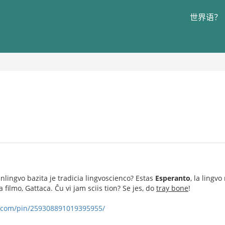
世界语？
lanlingvo bazita je tradicia lingvoscienco? Estas
Esperanto
, la lingv
 filmo, Gattaca. Ĉu vi jam sciis tion? Se jes, do
tray bone
!
t.com/pin/259308891019395955/