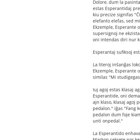
Dolore, dum la pasinta
estas Esperantidaj pref
kiu precize signifas "Ĉ
elefanto elefas, sed mi
Ekzemple, Esperante on
supersignoj ne ekzista
oni intendas diri nur 
Esperantaj sufiksoj es
La literoj inŝanĝas loko
Ekzemple, Esperante on
similas "Mi studigegas 
Iuj agoj estas klasaj a
Esperantide, oni deman
ajn klaso, klasaj agoj
pedalon." iĝas "Fang k
pedalon dum foje kiam 
unti onpedal."
La Esperantido enhavas
Markon sekrete por ke, 