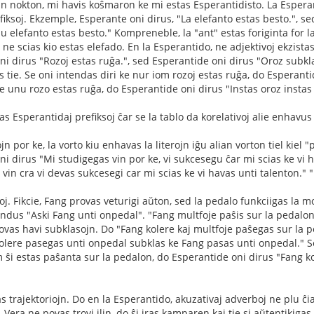
n nokton, mi havis koŝmaron ke mi estas Esperantidisto. La Esperant
iksoj. Ekzemple, Esperante oni dirus, "La elefanto estas besto.", se
iu elefanto estas besto." Kompreneble, la "ant" estas foriginta for la
 ne scias kio estas elefado. En la Esperantido, ne adjektivoj ekzistas
i dirus "Rozoj estas ruĝa.", sed Esperantide oni dirus "Oroz subkla
s tie. Se oni intendas diri ke nur iom rozoj estas ruĝa, do Esperant
ke unu rozo estas ruĝa, do Esperantide oni dirus "Instas oroz instas 
tas Esperantidaj prefiksoj ĉar se la tablo da korelativoj alie enhav
jn por ke, la vorto kiu enhavas la literojn iĝu alian vorton tiel kiel 
i dirus "Mi studigegas vin por ke, vi sukcesegu ĉar mi scias ke vi h
vin cra vi devas sukcesegi car mi scias ke vi havas unti talenton." "L
goj. Fikcie, Fang provas veturigi aŭton, sed la pedalo funkciigas la 
dus "Aski Fang unti onpedal". "Fang multfoje paŝis sur la pedalon.
 povas havi subklasojn. Do "Fang kolere kaj multfoje paŝegas sur la 
olere pasegas unti onpedal subklas ke Fang pasas unti onpedal." S
ŝi estas paŝanta sur la pedalon, do Esperantide oni dirus "Fang k
 trajektoriojn. Do en la Esperantido, akuzativaj adverboj ne plu ĉia
Vera ne povas trovi ilin, do ŝi iras kamparen kaj tie si aŭtentikigas