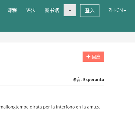
课程
语法
图书馆
ZH-CN
登入
回应
语言:
Esperanto
o mallongtempe dirata per la interfono en la amuza