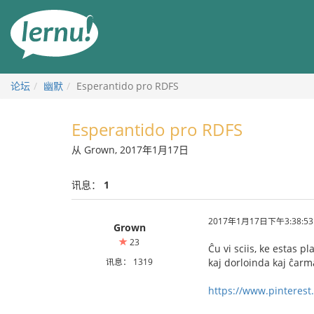
去
目
錄
頁
论坛
幽默
Esperantido pro RDFS
Esperantido pro RDFS
从 Grown, 2017年1月17日
讯息：
1
2017年1月17日下午3:38:53
Grown
23
Ĉu vi sciis, ke estas p
讯息： 1319
kaj dorloinda kaj ĉarma
https://www.pinteres