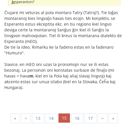
J
e
speranton?
Ĉiujare mi veturas al pola montaro Tatry (Tatroj?). Tie loĝas
montaranoj kies lingvaĵo havas ties ecojn. Mi konjektis, se
Esperanto estus ekceptita ekz. en tiu regiono kiel lingvo
deviga certe la montaranoj ŝanĝus ĝin kiel ili ŝanĝis la
linvgvon malnovpolan. Tiel ili kreus la montarana dialekto de
Esperanto (mEO).
De tie la ideo. Rimarku ke la fadeno estas en la fadenaro
"Humuro".
Siavice, en mEO oni uzas la pronomojn nur se ili estas
bezonaj. La personon oni konstatas surbaze de finaĵo (mi
havas = hava
m
, kiel en la Pola kaj aliaj slavaj lingvoj) kaj
akcento estas sur unua silabo (kiel en la Slovaka, Ĉeĥa kaj
Hungara).
15
«
<
13
14
16
17
>
»