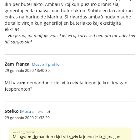
ilin per buterlakto. Ambaŭ viroj kun plezuro dronis siaj
generiloj en la malvarman buterlakton. Subite en la ĉambron
eniras najbarino de Marina. Ŝi rigardas ambaŭ nudajn sube
de talio virojn kun generiloj en buterlakto kaj ekscitigita
ekkrias:
– Ho Jezuo, mi mulfoje vidis kiel viroj curis sed neniam mi vidis kiel
jili sargas sin!
Zam_franca
(
Mostra il profilo
)
29 gennaio 2020 13:40:39
Mi h
a
va
m
de
mandon : k
i
el vi tr
o
vi
v
la
i
deon je kr
e
i
i
magan
J
e
speranton?
StefKo
(
Mostra il profilo
)
29 gennaio 2020 21:32:20
Zam_franca:
Mi h
a
va
m
de
mandon : k
i
el vi tr
o
vi
v
la
i
deon je kr
e
i
i
magan