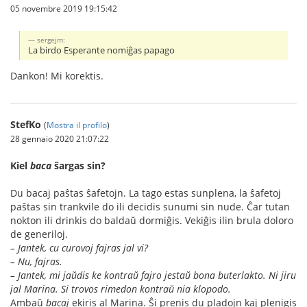
05 novembre 2019 19:15:42
sergejm:
La birdo Esperante nomiĝas papago
Dankon! Mi korektis.
StefKo
(
Mostra il profilo
)
28 gennaio 2020 21:07:22
Kiel
baca
ŝargas sin?
Du bacaj paŝtas ŝafetojn. La tago estas sunplena, la ŝafetoj
paŝtas sin trankvile do ili decidis sunumi sin nude. Ĉar tutan
nokton ili drinkis do baldaŭ dormiĝis. Vekiĝis ilin brula doloro
de generiloj.
– Jantek, cu curovoj fajras jal vi?
– Nu, fajras.
– Jantek, mi jaŭdis ke kontraŭ fajro jestaŭ bona buterlakto. Ni jiru
jal Marina. Si trovos rimedon kontraŭ nia klopodo.
Ambaŭ
bacaj
ekiris al Marina. Ŝi prenis du pladojn kaj plenigis