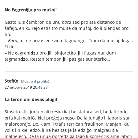
Ne ĉagreniĝu pro muŝoj!
Gasto luis ĉambron de unu
baca
sed pro eta distanco de
ŝafejo, en kuirejo estis tro multe da muŝoj, do li plendas pro
tio:
–
Baca
, mi ne povas eĉ kviete tagmanĝi… Tiom da muŝoj flugas
ĉi tie!
– Ne
c
a
greni
dz
u pro
j
ili, s
i
njoret
k
o,
j
ili flugas nur dum
t
a
gman
dz
o. Restan tempon
j
ili p
a
sigas sur sterko…
StefKo
(
Mostra il profilo
)
27 ottobre 2019 20:49:37
La teron oni devas plugi!
Stasek estis junulo altkreska kaj belstatura sed, bedaŭrinde,
orfa kaj malriĉa kiel preĝeja muso. De la junaĝo li laboris sur
malpropraĵo. Do, kiam li trafis terriĉan fraŭlinon, Manjan, kiu
volis lin kiel edzo, li ne hezitas je la edziĝo, malgraŭ ŝia
malbeleco. De la unua postedziga tago li komencis ame labori