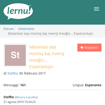
Vai
all’indice
Men
Forum
Umorismo
Malantaŭ sep montoj kaj riveroj troviĝis… Esperantujo
Malantaŭ sep
Rispondi
montoj kaj riveroj
troviĝis…
Esperantujo
di
StefKo
, 06 febbraio 2017
Messaggi:
161
Lingua:
Esperanto
StefKo
(
Mostra il profilo
)
21 agosto 2019 10:24:23