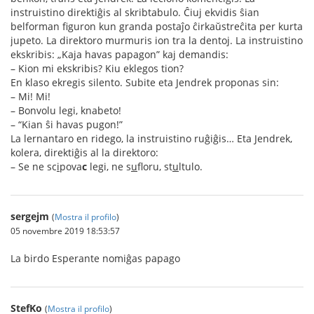
instruistino direktiĝis al skribtabulo. Ĉiuj ekvidis ŝian
belforman figuron kun granda postaĵo ĉirkaŭstreĉita per kurta
jupeto. La direktoro murmuris ion tra la dentoj. La instruistino
ekskribis: „Kaja havas papagon” kaj demandis:
– Kion mi ekskribis? Kiu eklegos tion?
En klaso ekregis silento. Subite eta Jendrek proponas sin:
– Mi! Mi!
– Bonvolu legi, knabeto!
– “Kian ŝi havas pugon!”
La lernantaro en ridego, la instruistino ruĝiĝis… Eta Jendrek,
kolera, direktiĝis al la direktoro:
– Se ne sc
i
pova
c
legi, ne s
u
floru, st
u
ltulo.
sergejm
(
Mostra il profilo
)
05 novembre 2019 18:53:57
La birdo Esperante nomiĝas papago
StefKo
(
Mostra il profilo
)