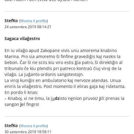
StefKo
(
Mostra il profilo
)
24 settembre 2019 08:14:21
Sagaca vilaĝestro
En iu vilaĝo apud Zakopane vivis unu amorema knabino
Marina. Pro sia amoremo ŝi finfine gravediĝis kaj naskis la
bebon. Ĉar ŝi ne sciis kiu viro estis ĝia patro, ŝi direktiĝis al
tribunalo ĉe kiu plendis pri patreco kontraŭ ĉiuj viroj de la
vilaĝo. La juĝanto ordonis sangotestojn.
La viroj kuniĝis en ambulatorio kaj nervoze atendas. Unua
eniris la vilaĝestro. Post momento li eliras gaja kaj ridetanta.
En pordo li krias:
– Knaboj, vi ne timu, la j
u
dz
isto n
e
nion pruvos!
J
ili prenas la
sangon
j
el fingro!
StefKo
(
Mostra il profilo
)
30 settembre 2019 18:58:11