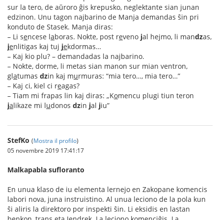
sur la tero, de aŭroro ĝis krepusko, neglektante sian junan
edzinon. Unu tagon najbarino de Manja demandas ŝin pri
konduto de Stasek. Manja diras:
– Li s
e
ncese l
a
boras. Nokte, post r
e
veno
j
al hejmo, li man
dz
as,
j
e
nlitigas kaj tuj
j
e
kdormas…
– Kaj kio plu? – demandadas la najbarino.
– Nokte, dorme, li metas sian manon sur mian ventron,
gl
a
tumas
dz
in kaj m
u
rmuras: “mia tero…, mia tero…”
– Kaj ci, kiel ci r
e
agas?
– Tiam mi frapas lin kaj diras: „K
o
mencu plugi tiun teron
j
a
likaze mi l
u
donos
dz
in
j
al
j
iu”
StefKo
(
Mostra il profilo
)
05 novembre 2019 17:41:17
Malkapabla sufloranto
En unua klaso de iu elementa lernejo en Zakopane komencis
labori nova, juna instruistino. Al unua leciono de la pola kun
ŝi aliris la direktoro por inspekti ŝin. Li eksidis en lastan
benkon, trans eta Jendrek. La leciono komenciĝis. La