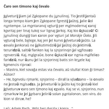
Ĉaro sen timono kaj ĉevalo
J
a
lveturi
j
j
iam jal Z
a
kopane du j
u
nulinoj. Tio
j
esti
l
j
antaŭ
longa tempo kiam
j
en Z
a
kopane f
o
resti
j
j
aŭtoj,
j
alie
ŭ
ol
n
u
ntempe. La m
o
ntaranoj v
e
turi
j
per m
a
lmodernaj
c
aroj
k
o
vritaj per linaj tukoj sur lignaj
j
arkoj. Kaj kio
ŭ
o
kaza
ŭ
?
C
i
j
u
nulinoj dungi
j
tian
c
aron por v
e
turi jal
Morskje Ŭoko
.
J
ili
v
e
tura
j
bele, b
e
lege, kaj jen
j
el kurvo
j
e
lvetura
ŭ
j
aŭto. La
c
evalo
j
ankoraŭ ne
j
a
lkutimidzi
ŭ
j
al
j
aŭtoj do
j
ektimi
ŭ
,
teruri
dz
i
ŭ
, salti
ŭ
flanken kaj la s
i
njorinojn
j
al v
o
jfosa
z
o
r
e
nversi
ŭ
. Kaj, m
a
lgraŭe, bone
ŭ
o
kazi
ŭ
c
ar n
e
nia m
a
lfeli
c
o
fari
dz
i
ŭ
, nur
ŭ
unu
j
el la s
i
njorinoj batis sin kr
u
ele kaj
k
o
mencis ripro
c
i:
– Mastro, kiel sovaĝa estas via ĉevalo, aŭ stulta! Kion ĝi timas?
Aŭton?
– He, b
o
nvolu r
i
marki, s
i
njorino – dira
l
la v
i
la
dz
ano – la
c
evalo
ne
j
esta
ŭ
m
a
lsa
dz
a. Ja
j
elveturi
ŭ
la
j
aŭto kaj tio
j
esta
ŭ
kiel
j
e
lveturu
v
c
aro sen t
i
mono kaj
c
e
valo. Kaj se vi, s
i
njorino, nun
r
i
marku
v
ke
j
el
j
a
rbaro
j
eliri
ŭ
solan p
a
ntalonon, sen viro, do
kion vi diru
v
, he?
Laŭ: Adam Pach „Wóz bez dyszla i konia...”