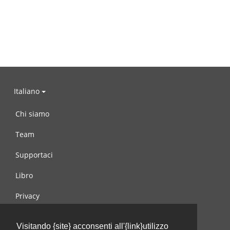
Italiano
Chi siamo
Team
Supportaci
Libro
Privacy
Condizioni d’uso
Visitando {site} acconsenti all'{link}utilizzo