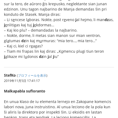
sur la tero, de aŭroro ĝis krepusko, neglektante sian junan
edzinon. Unu tagon najbarino de Manja demandas ŝin pri
konduto de Stasek. Manja diras:
– Li s
e
ncese l
a
boras. Nokte, post r
e
veno
j
al hejmo, li man
dz
as,
j
e
nlitigas kaj tuj
j
e
kdormas…
– Kaj kio plu? – demandadas la najbarino.
– Nokte, dorme, li metas sian manon sur mian ventron,
gl
a
tumas
dz
in kaj m
u
rmuras: “mia tero…, mia tero…”
– Kaj ci, kiel ci r
e
agas?
– Tiam mi frapas lin kaj diras: „K
o
mencu plugi tiun teron
j
a
likaze mi l
u
donos
dz
in
j
al
j
iu”
StefKo
(
プロフィールを表示
)
2019年11月5日 17:41:17
Malkapabla sufloranto
En unua klaso de iu elementa lernejo en Zakopane komencis
labori nova, juna instruistino. Al unua leciono de la pola kun
ŝi aliris la direktoro por inspekti ŝin. Li eksidis en lastan
benkon, trans eta Jendrek. La leciono komenciĝis. La