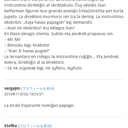
instruistino direktiĝis al skribtabulo. Ĉiuj ekvidis ŝian
belforman figuron kun granda postaĵo ĉirkaŭstreĉita per kurta
jupeto. La direktoro murmuris ion tra la dentoj. La instruistino
ekskribis: „Kaja havas papagon” kaj demandis:
– Kion mi ekskribis? Kiu eklegos tion?
En klaso ekregis silento. Subite eta Jendrek proponas sin:
– Mi! Mi!
– Bonvolu legi, knabeto!
– “Kian ŝi havas pugon!”
La lernantaro en ridego, la instruistino ruĝiĝis… Eta Jendrek,
kolera, direktiĝis al la direktoro:
– Se ne sc
i
pova
c
legi, ne s
u
floru, st
u
ltulo.
sergejm
(
プロフィールを表示
)
2019年11月5日 18:53:57
La birdo Esperante nomiĝas papago
StefKo
(
プロフィールを表示
)