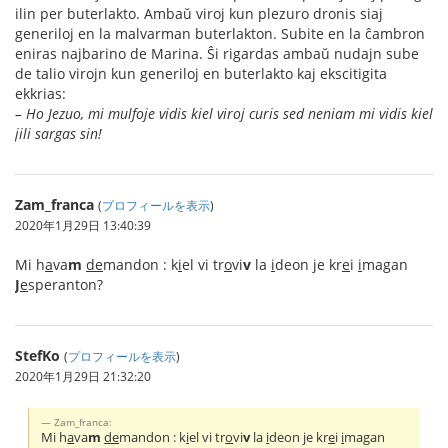
ilin per buterlakto. Ambaŭ viroj kun plezuro dronis siaj
generiloj en la malvarman buterlakton. Subite en la ĉambron
eniras najbarino de Marina. Ŝi rigardas ambaŭ nudajn sube
de talio virojn kun generiloj en buterlakto kaj ekscitigita
ekkrias:
– Ho Jezuo, mi mulfoje vidis kiel viroj curis sed neniam mi vidis kiel
jili sargas sin!
Zam_franca
(
プロフィールを表示
)
2020年1月29日 13:40:39
Mi h
a
va
m
de
mandon : k
i
el vi tr
o
vi
v
la
i
deon je kr
e
i
i
magan
J
e
speranton?
StefKo
(
プロフィールを表示
)
2020年1月29日 21:32:20
Zam_franca:
Mi h
a
va
m
de
mandon : k
i
el vi tr
o
vi
v
la
i
deon je kr
e
i
i
magan