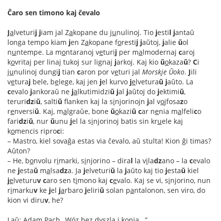
Ĉaro sen timono kaj ĉevalo
J
a
lveturi
j
j
iam jal Z
a
kopane du j
u
nulinoj. Tio
j
esti
l
j
antaŭ
longa tempo kiam
j
en Z
a
kopane f
o
resti
j
j
aŭtoj,
j
alie
ŭ
ol
n
u
ntempe. La m
o
ntaranoj v
e
turi
j
per m
a
lmodernaj
c
aroj
k
o
vritaj per linaj tukoj sur lignaj
j
arkoj. Kaj kio
ŭ
o
kaza
ŭ
?
C
i
j
u
nulinoj dungi
j
tian
c
aron por v
e
turi jal
Morskje Ŭoko
.
J
ili
v
e
tura
j
bele, b
e
lege, kaj jen
j
el kurvo
j
e
lvetura
ŭ
j
aŭto. La
c
evalo
j
ankoraŭ ne
j
a
lkutimidzi
ŭ
j
al
j
aŭtoj do
j
ektimi
ŭ
,
teruri
dz
i
ŭ
, salti
ŭ
flanken kaj la s
i
njorinojn
j
al v
o
jfosa
z
o
r
e
nversi
ŭ
. Kaj, m
a
lgraŭe, bone
ŭ
o
kazi
ŭ
c
ar n
e
nia m
a
lfeli
c
o
fari
dz
i
ŭ
, nur
ŭ
unu
j
el la s
i
njorinoj batis sin kr
u
ele kaj
k
o
mencis ripro
c
i:
– Mastro, kiel sovaĝa estas via ĉevalo, aŭ stulta! Kion ĝi timas?
Aŭton?
– He, b
o
nvolu r
i
marki, s
i
njorino – dira
l
la v
i
la
dz
ano – la
c
evalo
ne
j
esta
ŭ
m
a
lsa
dz
a. Ja
j
elveturi
ŭ
la
j
aŭto kaj tio
j
esta
ŭ
kiel
j
e
lveturu
v
c
aro sen t
i
mono kaj
c
e
valo. Kaj se vi, s
i
njorino, nun
r
i
marku
v
ke
j
el
j
a
rbaro
j
eliri
ŭ
solan p
a
ntalonon, sen viro, do
kion vi diru
v
, he?
Laŭ: Adam Pach „Wóz bez dyszla i konia...”