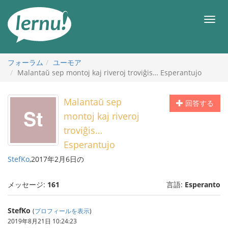
目
次
メ
へ
ニ
ュ
ー
フォーラム
ユーモア
Malantaŭ sep montoj kaj riveroj troviĝis… Esperantujo
Malantaŭ sep
回答する
montoj kaj riveroj
troviĝis…
Esperantujo
StefKo
,2017年2月6日の
メッセージ:
161
言語:
Esperanto
StefKo
(
プロフィールを表示
)
2019年8月21日 10:24:23