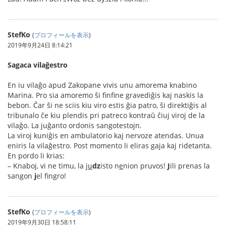
StefKo
(
プロフィールを表示
)
2019年9月24日 8:14:21
Sagaca vilaĝestro
En iu vilaĝo apud Zakopane vivis unu amorema knabino
Marina. Pro sia amoremo ŝi finfine gravediĝis kaj naskis la
bebon. Ĉar ŝi ne sciis kiu viro estis ĝia patro, ŝi direktiĝis al
tribunalo ĉe kiu plendis pri patreco kontraŭ ĉiuj viroj de la
vilaĝo. La juĝanto ordonis sangotestojn.
La viroj kuniĝis en ambulatorio kaj nervoze atendas. Unua
eniris la vilaĝestro. Post momento li eliras gaja kaj ridetanta.
En pordo li krias:
– Knaboj, vi ne timu, la j
u
dz
isto n
e
nion pruvos!
J
ili prenas la
sangon
j
el fingro!
StefKo
(
プロフィールを表示
)
2019年9月30日 18:58:11