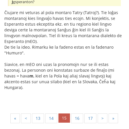
J
e
speranton?
Ĉiujare mi veturas al pola montaro Tatry (Tatroj?). Tie loĝas
montaranoj kies lingvaĵo havas ties ecojn. Mi konjektis, se
Esperanto estus ekceptita ekz. en tiu regiono kiel lingvo
deviga certe la montaranoj ŝanĝus ĝin kiel ili ŝanĝis la
linvgvon malnovpolan. Tiel ili kreus la montarana dialekto de
Esperanto (mEO).
De tie la ideo. Rimarku ke la fadeno estas en la fadenaro
"Humuro".
Siavice, en mEO oni uzas la pronomojn nur se ili estas
bezonaj. La personon oni konstatas surbaze de finaĵo (mi
havas = hava
m
, kiel en la Pola kaj aliaj slavaj lingvoj) kaj
akcento estas sur unua silabo (kiel en la Slovaka, Ĉeĥa kaj
Hungara).
15
«
<
13
14
16
17
>
»