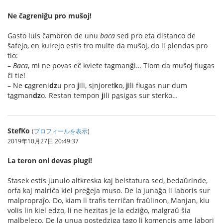
Ne ĉagreniĝu pro muŝoj!
Gasto luis ĉambron de unu
baca
sed pro eta distanco de
ŝafejo, en kuirejo estis tro multe da muŝoj, do li plendas pro
tio:
–
Baca
, mi ne povas eĉ kviete tagmanĝi… Tiom da muŝoj flugas
ĉi tie!
– Ne
c
a
greni
dz
u pro
j
ili, s
i
njoret
k
o,
j
ili flugas nur dum
t
a
gman
dz
o. Restan tempon
j
ili p
a
sigas sur sterko…
StefKo
(
プロフィールを表示
)
2019年10月27日 20:49:37
La teron oni devas plugi!
Stasek estis junulo altkreska kaj belstatura sed, bedaŭrinde,
orfa kaj malriĉa kiel preĝeja muso. De la junaĝo li laboris sur
malpropraĵo. Do, kiam li trafis terriĉan fraŭlinon, Manjan, kiu
volis lin kiel edzo, li ne hezitas je la edziĝo, malgraŭ ŝia
malbeleco. De la unua postedziga tago li komencis ame labori