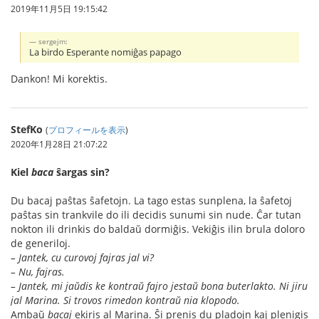
2019年11月5日 19:15:42
sergejm:
La birdo Esperante nomiĝas papago
Dankon! Mi korektis.
StefKo
(
プロフィールを表示
)
2020年1月28日 21:07:22
Kiel
baca
ŝargas sin?
Du bacaj paŝtas ŝafetojn. La tago estas sunplena, la ŝafetoj
paŝtas sin trankvile do ili decidis sunumi sin nude. Ĉar tutan
nokton ili drinkis do baldaŭ dormiĝis. Vekiĝis ilin brula doloro
de generiloj.
– Jantek, cu curovoj fajras jal vi?
– Nu, fajras.
– Jantek, mi jaŭdis ke kontraŭ fajro jestaŭ bona buterlakto. Ni jiru
jal Marina. Si trovos rimedon kontraŭ nia klopodo.
Ambaŭ
bacaj
ekiris al Marina. Ŝi prenis du pladojn kaj plenigis