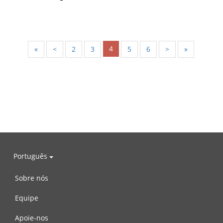
4
«
<
2
3
5
6
>
»
Português
Sobre nós
Equipe
Apoie-nos