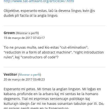
http://www.sat-amikaro.org/article347.html
Objektive, esperanto estas, laŭ la devena lingvo, kvin ĝis
dudek pli facila ol la angla lingvo.
Grown
(Mostrar o perfil)
19 de março de 2017 07:43:17
Tio ne pruvas multe, sed kio estas "cut-elimination",
"reduction in a form of abstract machine", "right introduction
rules", kaj "constructors of code"?
Vestitor
(
Mostrar o perfil
)
20 de março de 2017 03:48:23
Esperanto mi petas. Mi timas la anglan lingvon. Mi loĝas en
kabano, profunde en la arbaro kaj mi sentas ke la homaro
degeneris. Tial mi esprimas sensencajn politikajn kaj
kulturajn ideojn ĉar mi ne havas sonantan tabulon por ili. Do,
mi provas perdi mem en la Esperantujo.