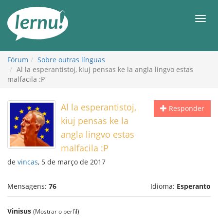
Ir
ao
Men
conteúdo
Fórum
Sobre outras línguas
Al la esperantistoj, kiuj pensas ke la angla lingvo estas
malfacila :P
Al la esperantistoj,
Responder
kiuj pensas ke la
angla lingvo estas
malfacila :P
de
vincas
, 5 de março de 2017
Mensagens:
76
Idioma:
Esperanto
Vinisus
(Mostrar o perfil)