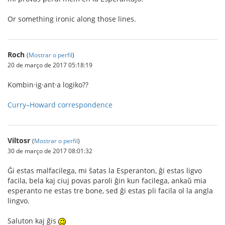
Or something ironic along those lines.
Roch
(
Mostrar o perfil
)
20 de março de 2017 05:18:19
Kombin·ig·ant·a logiko??
Curry–Howard correspondence
Viltosr
(
Mostrar o perfil
)
30 de março de 2017 08:01:32
Ĝi estas malfacilega, mi ŝatas la Esperanton, ĝi estas ligvo
facila, bela kaj ciuj povas paroli ĝin kun facilega, ankaŭ mia
esperanto ne estas tre bone, sed ĝi estas pli facila ol la angla
lingvo.
Saluton kaj ĝis