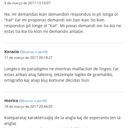
9 de março de 2017 13:10:07
Ne, mi demandas kian demandon respondus io pli longa ol
"tial" ĉar mi proponas demandi ion tian kian tio kion
respondus pli longe ol "tial". Mi povas demandi ion tia kia ne
estas tia kia tio kion mi demandis antaŭe.
Koracio
(
Mostrar o perfil
)
11 de março de 2017 09:18:27
Longeco de paradigmo ne montras malfacilon de lingvo, ĉar
estas ankaŭ aliaj faktoroj, (ekzemple logiko de gramatiko,
ortografio kaj aliaj) kiuj komune decidas tiun.
morico
(
Mostrar o perfil
)
18 de março de 2017 20:44:05
Komparataj karakterizaĵoj de la angla kaj de esperanto (en la
angla)