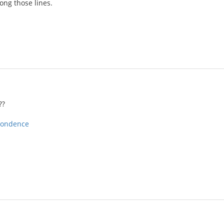
ong those lines.
??
pondence