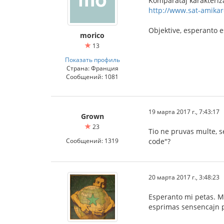
Komparataj karakteriza
http://www.sat-amikar
Objektive, esperanto es
morico
13
Показать профиль
Страна: Франция
Сообщений: 1081
19 марта 2017 г., 7:43:17
Grown
23
Tio ne pruvas multe, se
Сообщений: 1319
code"?
20 марта 2017 г., 3:48:23
Esperanto mi petas. Mi
esprimas sensencajn po