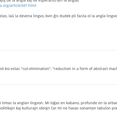
ĵoj de la angla kaj de esperanto (en la angla)
o.org/article347.html
tas, laŭ la devena lingvo, kvin ĝis dudek pli facila ol la angla lingvo
d kio estas "cut-elimination", "reduction in a form of abstract mach
 timas la anglan lingvon. Mi loĝas en kabano, profunde en la arbar
litikajn kaj kulturajn ideojn ĉar mi ne havas sonantan tabulon por