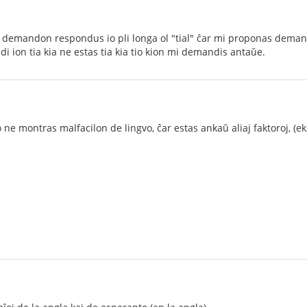
emandon respondus io pli longa ol "tial" ĉar mi proponas demandi 
i ion tia kia ne estas tia kia tio kion mi demandis antaŭe.
e montras malfacilon de lingvo, ĉar estas ankaŭ aliaj faktoroj, (ekze