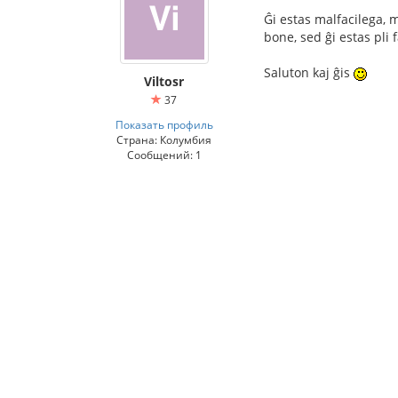
Ĝi estas malfacilega, m
bone, sed ĝi estas pli f
Saluton kaj ĝis
Viltosr
37
Показать профиль
Страна: Колумбия
Сообщений: 1