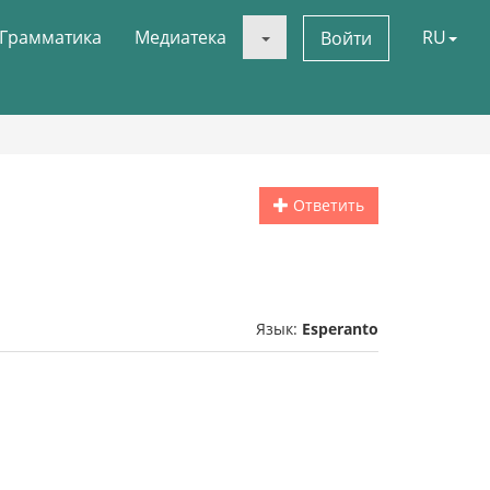
Грамматика
Медиатека
RU
Войти
Ответить
Язык:
Esperanto