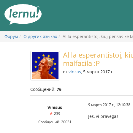
К
содержанию
Форум
О других языках
Al la esperantistoj, kiuj pensas ke l
Al la esperantistoj, k
malfacila :P
от
vincas
, 5 марта 2017 г.
Сообщений:
76
9 марта 2017 г., 12:10:38
Vinisus
239
Jes, vi pravegas!
Сообщений: 20031