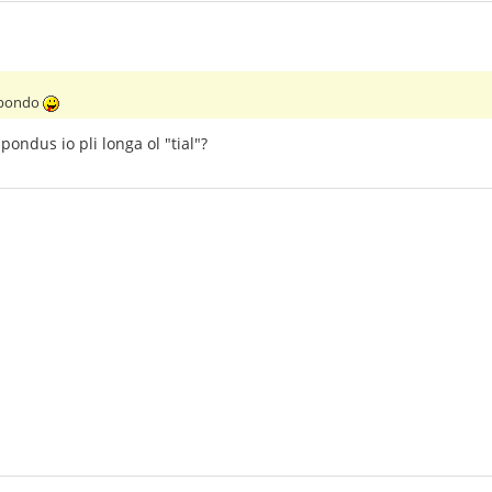
spondo
ndus io pli longa ol "tial"?