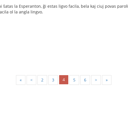
i ŝatas la Esperanton, ĝi estas ligvo facila, bela kaj ciuj povas par
acila ol la angla lingvo.
4
«
<
2
3
5
6
>
»