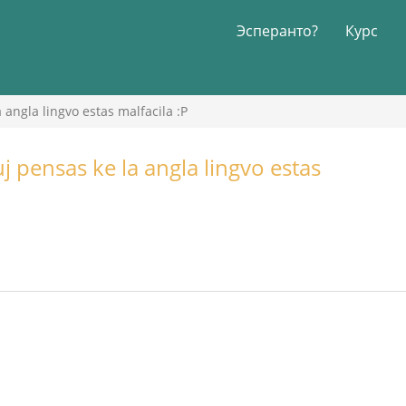
Эсперанто?
Курс
a angla lingvo estas malfacila :P
iuj pensas ke la angla lingvo estas