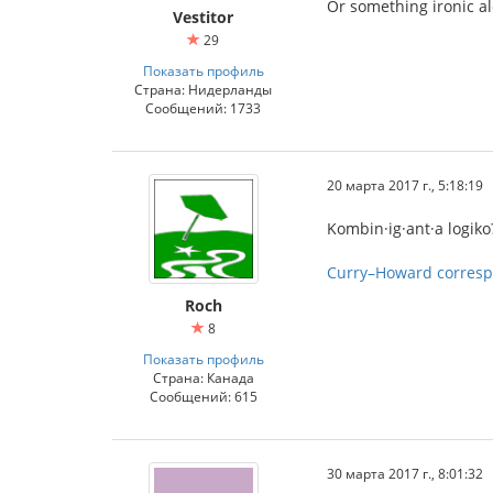
Or something ironic al
Vestitor
29
Показать профиль
Страна: Нидерланды
Сообщений: 1733
20 марта 2017 г., 5:18:19
Kombin·ig·ant·a logiko
Curry–Howard corres
Roch
8
Показать профиль
Страна: Канада
Сообщений: 615
30 марта 2017 г., 8:01:32