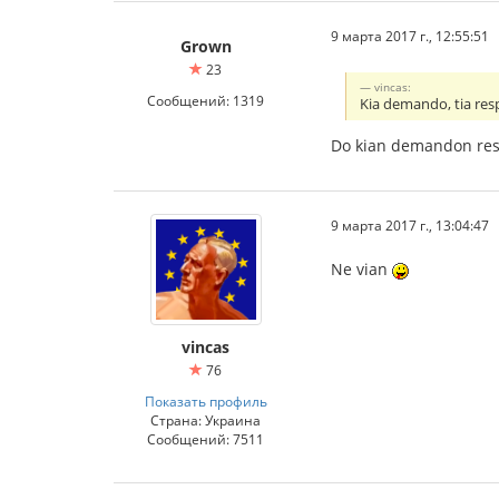
9 марта 2017 г., 12:55:51
Grown
23
vincas:
Сообщений: 1319
Kia demando, tia re
Do kian demandon respo
9 марта 2017 г., 13:04:47
Ne vian
vincas
76
Показать профиль
Страна: Украина
Сообщений: 7511