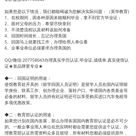
如果您是以下情况，我们都能竭诚为您解决实际问题：（英华教育)
1、在校期间，因各种原因未能顺利毕业，拿不到官方毕业证；
2、面对父母的压力，希望尽快拿到
3、不清楚流程以及材料该如何准备
4、回国时间很长，忘记办理美国
5、回国马上就要找工作，办理给用人单位看
6、企事业单位必须要求办理美国的
QQ/微信:207758043办理真实学历认证.毕业证.成绩单.真实使馆认
证★老品牌更专业★
◆一：回国证明的用途：
使馆教育处开具的《留学回国人员证明》是留学人员在国内证明留
学身份、联系工作、创办理企业、落转户口、申请国内各类基金等
必备的材料。留学人员持有此证明还可以享受购买进口汽车免税等
多项优惠政策。
◆二：教育部认证的用途：
如果您计划在国内发展，那么办理各国国内教育部认证是必不可少
的。一般企事业用人单位在您应聘时都会需要您提供这个认证。办
理教育部认证所需资料众多且烦琐，所有材料您都必须提供原件，