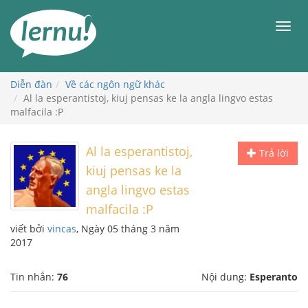
Đi
đến
Men
phần
nội
dung
Diễn đàn
Về các ngôn ngữ khác
Al la esperantistoj, kiuj pensas ke la angla lingvo estas
malfacila :P
Al la esperantistoj,
Trả lời
kiuj pensas ke la
angla lingvo estas
malfacila :P
viết bởi
vincas
, Ngày 05 tháng 3 năm
2017
Tin nhắn:
76
Nội dung:
Esperanto