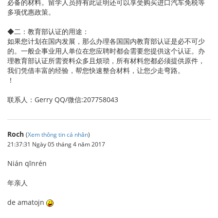
必备的材料。留学人员持有此证明还可以享受购买进口汽车免税等
多项优惠政策。
◆二：教育部认证的用途：
如果您计划在国内发展，那么办理各国国内教育部认证是必不可少
的。一般企事业用人单位在您应聘时都会需要您提供这个认证。办
理教育部认证所需资料众多且烦琐，所有材料您都必须提供原件，
我们凭借丰富的经验，帮您快速整合材料，让您少走弯路。
！
联系人：Gerry QQ/微信:207758043
Roch
(
Xem thông tin cá nhân
)
21:37:31 Ngày 05 tháng 4 năm 2017
Nián qīnrén
年亲人
de amatojn