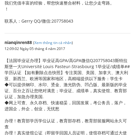
我们凭借丰富的经验，帮您快速整合材料，让您少走弯路。
！
联系人：Gerry QQ/微信:207758043
nianqinren88
(
Xem thông tin cá nhân
)
12:09:02 Ngày 05 tháng 4 năm 2017
【法国毕业证办理】毕业证高GPA/高GPA微信Q207758043斯特拉
斯堡一大Université Louis Pasteur-Strasbourg 1毕业证/成绩单##
学历认证 【如有删除点击快照】专注英国、美国、加拿大、澳大利
亚、新西兰、欧洲等国家和地区，高精端提供以下服务：学生卡
◆可以提供钢印、水印、烫金、激光防伪、凹凸版、最新版的毕业
证、百分之百让您绝对满意；毕业证、成绩单，真实使馆、教育部
认证，加急办理美国.
◆网上可查、永久存档、快速稳妥，回国发展，考公务员，落户，
进国企，外企，创业，无忧愁
办理！教育部学历学位认证，教育部存档，教育部留服网站永久可
查
办理！真实使馆公证（即留学回国人员证明，使馆存档可通过大使