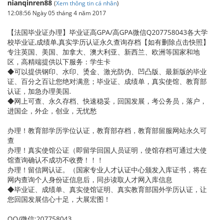
nianqinren88
(
Xem thông tin cá nhân
)
12:08:56 Ngày 05 tháng 4 năm 2017
【法国毕业证办理】毕业证高GPA/高GPA微信Q207758043各大学
校毕业证,成绩单,真实学历认证永久查询存档【如有删除点击快照】
专注英国、美国、加拿大、澳大利亚、新西兰、欧洲等国家和地
区，高精端提供以下服务：学生卡
◆可以提供钢印、水印、烫金、激光防伪、凹凸版、最新版的毕业
证、百分之百让您绝对满意；毕业证、成绩单，真实使馆、教育部
认证，加急办理美国.
◆网上可查、永久存档、快速稳妥，回国发展，考公务员，落户，
进国企，外企，创业，无忧愁
办理！教育部学历学位认证，教育部存档，教育部留服网站永久可
查
办理！真实使馆公证（即留学回国人员证明，使馆存档可通过大使
馆查询确认不成功不收费！！！
办理！留信网认证。（国家专业人才认证中心颁发入库证书，将在
网内查询个人身份证信息后，同步读取人才网入库信息
◆毕业证、成绩单、真实使馆证明、真实教育部国外学历认证，让
您回国发展信心十足，大展宏图！
QQ/微信:207758043