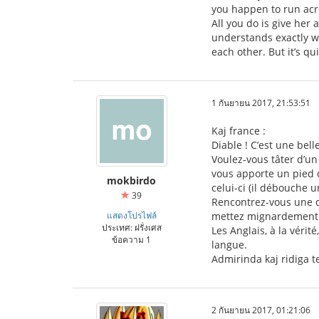
you happen to run acro
All you do is give her
understands exactly wh
each other. But it’s q
1 กันยายน 2017, 21:53:51
Kaj france :
Diable ! C’est une bel
Voulez-vous tâter d’un
vous apporte un pied d
mokbirdo
celui-ci (il débouche u
39
Rencontrez-vous une de
แสดงโปรไฟล์
mettez mignardement to
ประเทศ: ฝรั่งเศส
Les Anglais, à la vérit
ข้อความ 1
langue.
Admirinda kaj ridiga t
2 กันยายน 2017, 01:21:06