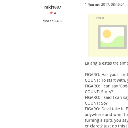
1 กันยายน 2017, 08:49:04
mkj1887
4
vincas:
ข้อความ 439
La angla estas tre simpl
FIGARO: Has your Lor
COUNT: To start with, 
FIGARO: I can say ‘God
COUNT: Sorry?
FIGARO: I said I can s
COUNT: So?
FIGARO: Devil take it, 
anywhere and want for 
turning a spit], you s
or claret? Just do thi