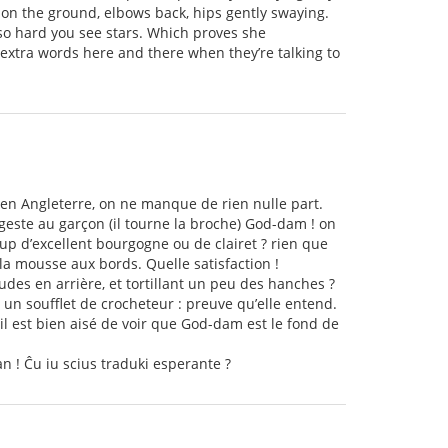
s on the ground, elbows back, hips gently swaying.
 so hard you see stars. Which proves she
extra words here and there when they’re talking to
m, en Angleterre, on ne manque de rien nulle part.
geste au garçon (il tourne la broche) God-dam ! on
up d’excellent bourgogne ou de clairet ? rien que
 la mousse aux bords. Quelle satisfaction !
des en arrière, et tortillant un peu des hanches ?
un soufflet de crocheteur : preuve qu’elle entend.
 il est bien aisé de voir que God-dam est le fond de
n ! Ĉu iu scius traduki esperante ?