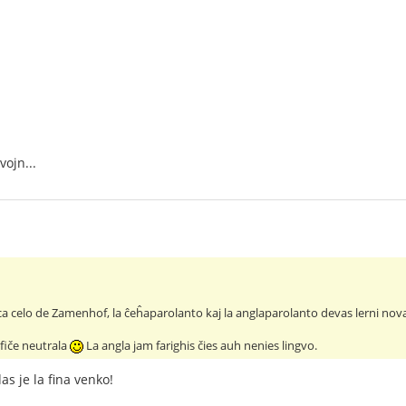
vojn...
aca celo de Zamenhof, la ĉeĥaparolanto kaj la anglaparolanto devas lerni nova
fiče neutrala
La angla jam farighis čies auh nenies lingvo.
as je la fina venko!