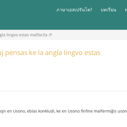
ภาษาเอสเปรันโต?
บทเรียน
gla lingvo estas malfacila :P
iuj pensas ke la angla lingvo estas
ntojn en Usono, eblas konkludi, ke en Usono finfine malfermiĝis us