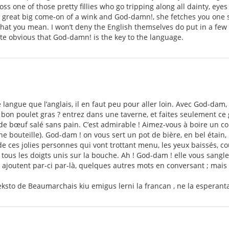
ss one of those pretty fillies who go tripping along all dainty, eye
 a great big come-on of a wink and God-damn!, she fetches you one
at you mean. I won’t deny the English themselves do put in a few 
uite obvious that God-damn! is the key to the language.
le langue que l’anglais, il en faut peu pour aller loin. Avec God-da
 bon poulet gras ? entrez dans une taverne, et faites seulement ce 
e bœuf salé sans pain. C’est admirable ! Aimez-vous à boire un co
ne bouteille). God-dam ! on vous sert un pot de bière, en bel étain,
 ces jolies personnes qui vont trottant menu, les yeux baissés, cou
us les doigts unis sur la bouche. Ah ! God-dam ! elle vous sangle 
é, ajoutent par-ci par-là, quelques autres mots en conversant ; mais
eksto de Beaumarchais kiu emigus lerni la francan , ne la esperanta