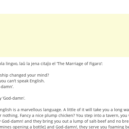
a lingvo, laŭ la jena citaĵo el ‘The Marriage of Figaro’:
dship changed your mind?
you can’t speak English.
-damn’.
ay ‘God-damn’.
English is a marvellous language. A little of it will take you a long 
nothing. Fancy a nice plump chicken? You step into a tavern, you 
ay God-damn! and they bring you out a lump of salt-beef and no bre
s [mines opening a bottle] and God-damn!, they serve you foaming b