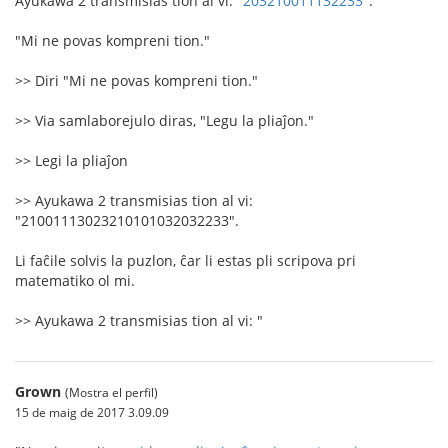
Ayukawa 2 transmisias tion al vi: "
203210011132233
".
"Mi ne povas kompreni tion."
>> Diri "Mi ne povas kompreni tion."
>> Via samlaborejulo diras, "Legu la pliaĵon."
>> Legi la pliaĵon
>> Ayukawa 2 transmisias tion al vi:
"21001113023210101032032233".
Li faĉile solvis la puzlon, ĉar li estas pli scripova pri
matematiko ol mi.
>> Ayukawa 2 transmisias tion al vi: "
Grown
(Mostra el perfil)
15 de maig de 2017 3.09.09