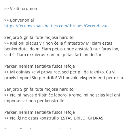
>> Viziti forumon
>> Bonvenon al
https://forums.spacebattles.com/threads/Gerendevua...
Senjoro Signifa, tute mojosa hardito
>> Kiel oni placus virinon ĉe la filmteatro? Mi ĉiam estas
bonkonduta, do mi ĉiam petas unue anstataŭ nur faras ion,
sed ŝi ĉiam ekkoleras kiam mi petas fari ion dolĉan.
Parker, neniam sentakte fuŝos refoje
>> Mi opinias ke vi provu ree, sed per pli da tekniko. Ĉu vi
provis imponi ŝin per drilo? Vi bonvolu eksperimenti per drilo.
Senjoro Signifa, tute mojosa hardito
>> Ne, ni havas drilojn ĉe laboro. Krome, mi ne scias kiel oni
imponus virinon per konstruilo.
Parker, neniam sentakte fuŝos refoje
>> Ne, ĝi ne estas konstruilo, ESTAS DRILO. ĜI DRAS.