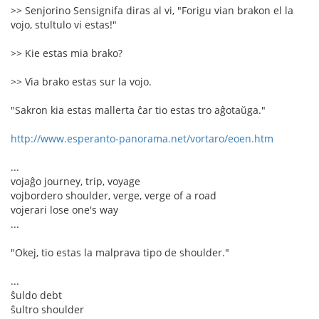
>> Senjorino Sensignifa diras al vi, "Forigu vian brakon el la
vojo, stultulo vi estas!"
>> Kie estas mia brako?
>> Via brako estas sur la vojo.
"Sakron kia estas mallerta ĉar tio estas tro aĝotaŭga."
http://www.esperanto-panorama.net/vortaro/eoen.htm
...
vojaĝo journey, trip, voyage
vojbordero shoulder, verge, verge of a road
vojerari lose one's way
...
"Okej, tio estas la malprava tipo de shoulder."
...
ŝuldo debt
ŝultro shoulder