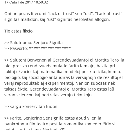
17 d’abril de 2017 10.50.32
Oni ne povas literumi "lack of trust" sen "ust". "Lack of trust"
signifas malfidon, kaj "ust" signifas nesolvitan allogon.
Tio estas fikcio.
>> Salutnomo: Senjoro Signifa
>> Pasvorto: ******************
>> Saluton! Bonvenon al Gerendevuadantoj el Mortita Tero, la
plej preciza rendevuadsimulado farita iam ajn, bazita pri
faktaj ekvacioj kaj matematikaj modeloj per kiu fiziko, kemio,
biologio, kaj sociologio antaŭdiras la verŝajnojn de rezultoj el
veraj reprodukteblaj eksperimentoj. Nenion supozas nek
taksas ĉi-tie. Gerendevuadantoj el Mortita Tero estas laŭ
veran sciencon kaj portretas verajn teknikojn.
>> ŝargu konservitan ludon
>> Farite. Senjorino Sensignifa estas apud vi en la
bankrotonta filmteatro post la romantika komedio. "Kio vi
opinias pri la filmo, Nesignifa?"