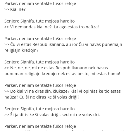
Parker, neniam sentakte fuŝos refoje
>> Kial ne?
Senjoro Signifa, tute mojosa hardito
>> Vi demandas kial ne?! La ago estas tro naŭza!
Parker, neniam sentakte fuŝos refoje
>> Ĉu vi estas Respublikanano, aŭ io? Ĉu vi havas punemajn
religiajn kredojn?
Senjoro Signifa, tute mojosa hardito
>> Ne, ne, ne, mi ne estas Respublikanano nek havas
puneman religiajn kredojn nek estas besto, mi estas homo!
Parker, neniam sentakte fuŝos refoje
>> Do kial vi ne dras ŝin, ĉiukaze? Kial vi opinias ke tio estas
naŭza? Ĉu ŝi ne diras ke ŝi volas driĝi?
Senjoro Signifa, tute mojosa hardito
>> Ŝi ja diris ke ŝi volas driĝi, sed mi ne volas dri.
Parker, neniam sentakte fuŝos refoje