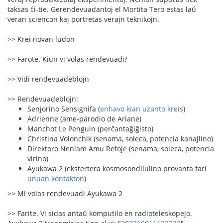
taksas ĉi-tie. Gerendevuadantoj el Mortita Tero estas laŭ
veran sciencon kaj portretas verajn teknikojn.
>> Krei novan ludon
>> Farote. Kiun vi volas rendevuadi?
>> Vidi rendevuadeblojn
>> Rendevuadeblojn:
Senjorino Sensignifa (
enhavo kian uzanto kreis
)
Adrienne (ame-parodio de Ariane)
Manchot Le Penguin (perĉantaĝiĝisto)
Christina Volonchik (senama, soleca, potencia kanajlino)
Direktoro Neniam Amu Refoje (senama, soleca, potencia
virino)
Ayukawa 2 (ekstertera kosmosondilulino provanta fari
unuan kontakton
)
>> Mi volas rendevuadi Ayukawa 2
>> Farite. Vi sidas antaŭ komputilo en radioteleskopejo.