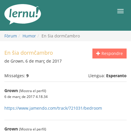
Al
contingut
Men
Fòrum
Humor
En ŝia dormĉambro
En ŝia dormĉambro
Respondre
de Grown, 6 de març de 2017
Missatges:
9
Llengua:
Esperanto
Grown
(Mostra el perfil)
6 de març de 2017 4.18.34
https://www.jamendo.com/track/721031/bedroom
Grown
(Mostra el perfil)