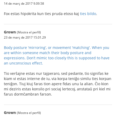
14 de març de 2017 9.09.58
Fox estas hipokrita kun ties pruda etoso kaj
ties bildo
.
Grown
(Mostra el perfil)
23 de març de 2017 15.01.29
Body posture 'mirroring', or movement 'matching'. When you
are within someone match their body posture and
expressions. Don’t mimic too closely this is supposed to have
an unconscious effect.
Tio verŝajne estas nur tajperaro, sed pedante, tio signifas ke
kiam vi estas interne de iu, via korpa teniĝo similu ties korpan
teniĝon. Tiuj kiuj faras tion apere fidas unu la alian. Ĉio kion
mi deziris estas konsilo pri sociaj lertecoj, anstataŭ pri kiel mi
farus dormĉambran farson.
Grown
(Mostra el perfil)