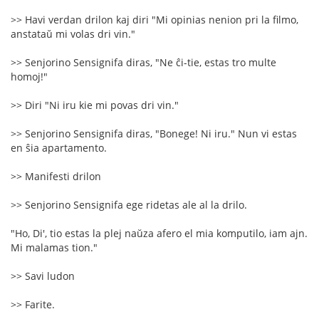
>> Havi verdan drilon kaj diri "Mi opinias nenion pri la filmo,
anstataŭ mi volas dri vin."
>> Senjorino Sensignifa diras, "Ne ĉi-tie, estas tro multe
homoj!"
>> Diri "Ni iru kie mi povas dri vin."
>> Senjorino Sensignifa diras, "Bonege! Ni iru." Nun vi estas
en ŝia apartamento.
>> Manifesti drilon
>> Senjorino Sensignifa ege ridetas ale al la drilo.
"Ho, Di', tio estas la plej naŭza afero el mia komputilo, iam ajn.
Mi malamas tion."
>> Savi ludon
>> Farite.