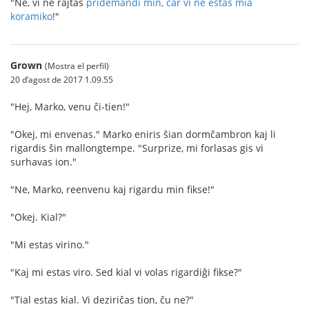
"Ne, vi ne rajtas
pridemandi min, ĉar vi ne estas mia
koramiko
!"
Grown
(Mostra el perfil)
20 d’agost de 2017 1.09.55
"Hej, Marko, venu ĉi-tien!"
"Okej, mi envenas." Marko eniris ŝian dormĉambron kaj li
rigardis ŝin mallongtempe. "Surprize, mi forlasas gis vi
surhavas ion."
"Ne, Marko, reenvenu kaj rigardu min fikse!"
"Okej. Kial?"
"Mi estas virino."
"Kaj mi estas viro. Sed kial vi volas rigardiĝi fikse?"
"Tial estas kial. Vi deziriĉas tion, ĉu ne?"