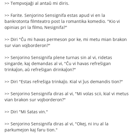
>> Tempvojaĝi al antaŭ mi diris.
>> Farite. Senjorino Sensignifa estas apud vi en la
bankrotonta filmteatro post la romantika komedio. "Kio vi
opinias pri la filmo, Nesignifa?"
>> Diri "Ĉu mi havas permeson por ke, mi metu mian brakon
sur vian vojborderon?"
>> Senjorino Sensignifa plene turnas sin al vi, ridetas
singarde, kaj demandas al vi, "Ĉu vi havas refreŝigan
trinkaĵon, aŭ refreŝigan drinkaĵon?"
>> Diri "Estas refreŝiga trinkaĵo. Kial vi ĵus demandis tion?"
>> Senjorino Sensignifa diras al vi, "Mi volas scii, kial vi metus
vian brakon sur vojborderon?"
>> Diri "Mi ŝatas vin."
>> Senjorino Sensignifa diras al vi, "Okej, ni iru al la
parkumejon kaj faru tion."