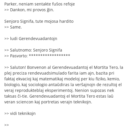
Parker, neniam sentakte fuŝos refoje
>> Dankon, mi provos ĝin.
Senjoro Signifa, tute mojosa hardito
>> Same.
>> ludi Gerendevuadantojn
>> Salutnomo: Senjoro Signifa
>> Pasvorto: ******************
>> Saluton! Bonvenon al Gerendevuadantoj el Mortita Tero, la
plej preciza rendevuadsimulado farita iam ajn, bazita pri
faktaj ekvacioj kaj matematikaj modeloj per kiu fiziko, kemio,
biologio, kaj sociologio antaŭdiras la verŝajnojn de rezultoj el
veraj reprodukteblaj eksperimentoj. Nenion supozas nek
taksas ĉi-tie. Gerendevuadantoj el Mortita Tero estas laŭ
veran sciencon kaj portretas verajn teknikojn.
>> vidi teknikojn
>>