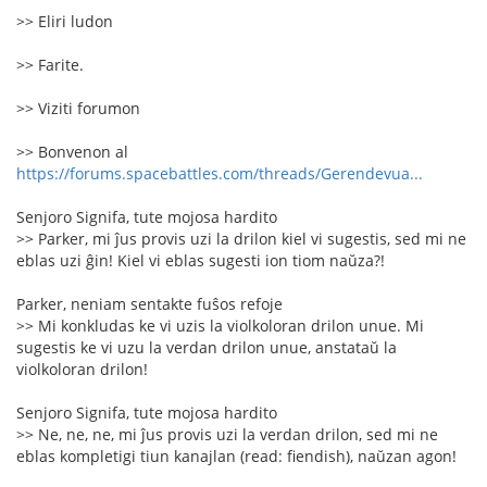
>> Eliri ludon
>> Farite.
>> Viziti forumon
>> Bonvenon al
https://forums.spacebattles.com/threads/Gerendevua...
Senjoro Signifa, tute mojosa hardito
>> Parker, mi ĵus provis uzi la drilon kiel vi sugestis, sed mi ne
eblas uzi ĝin! Kiel vi eblas sugesti ion tiom naŭza?!
Parker, neniam sentakte fuŝos refoje
>> Mi konkludas ke vi uzis la violkoloran drilon unue. Mi
sugestis ke vi uzu la verdan drilon unue, anstataŭ la
violkoloran drilon!
Senjoro Signifa, tute mojosa hardito
>> Ne, ne, ne, mi ĵus provis uzi la verdan drilon, sed mi ne
eblas kompletigi tiun kanajlan (read: fiendish), naŭzan agon!