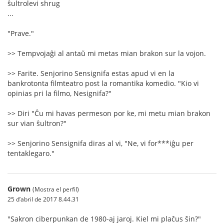
ŝultrolevi shrug
...
"Prave."
>> Tempvojaĝi al antaŭ mi metas mian brakon sur la vojon.
>> Farite. Senjorino Sensignifa estas apud vi en la
bankrotonta filmteatro post la romantika komedio. "Kio vi
opinias pri la filmo, Nesignifa?"
>> Diri "Ĉu mi havas permeson por ke, mi metu mian brakon
sur vian ŝultron?"
>> Senjorino Sensignifa diras al vi, "Ne, vi for***iĝu per
tentaklegaro."
Grown
(Mostra el perfil)
25 d’abril de 2017 8.44.31
"Sakron ciberpunkan de 1980-aj jaroj. Kiel mi plaĉus ŝin?"