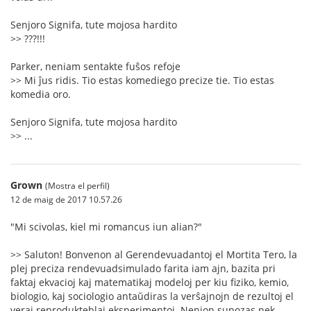
Senjoro Signifa, tute mojosa hardito
>> ???!!!
Parker, neniam sentakte fuŝos refoje
>> Mi ĵus ridis. Tio estas komediego precize tie. Tio estas
komedia oro.
Senjoro Signifa, tute mojosa hardito
>> ...
Grown
(Mostra el perfil)
12 de maig de 2017 10.57.26
"Mi scivolas, kiel mi romancus iun alian?"
>> Saluton! Bonvenon al Gerendevuadantoj el Mortita Tero, la
plej preciza rendevuadsimulado farita iam ajn, bazita pri
faktaj ekvacioj kaj matematikaj modeloj per kiu fiziko, kemio,
biologio, kaj sociologio antaŭdiras la verŝajnojn de rezultoj el
veraj reprodukteblaj eksperimentoj. Nenion supozas nek