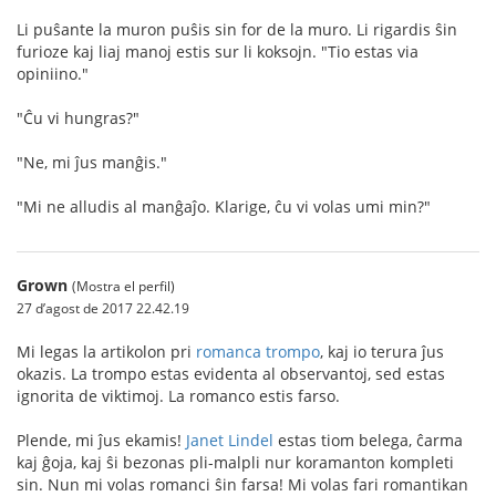
Li puŝante la muron puŝis sin for de la muro. Li rigardis ŝin
furioze kaj liaj manoj estis sur li koksojn. "Tio estas via
opiniino."
"Ĉu vi hungras?"
"Ne, mi ĵus manĝis."
"Mi ne alludis al manĝaĵo. Klarige, ĉu vi volas umi min?"
Grown
(Mostra el perfil)
27 d’agost de 2017 22.42.19
Mi legas la artikolon pri
romanca trompo
, kaj io terura ĵus
okazis. La trompo estas evidenta al observantoj, sed estas
ignorita de viktimoj. La romanco estis farso.
Plende, mi ĵus ekamis!
Janet Lindel
estas tiom belega, ĉarma
kaj ĝoja, kaj ŝi bezonas pli-malpli nur koramanton kompleti
sin. Nun mi volas romanci ŝin farsa! Mi volas fari romantikan