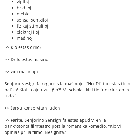
vipiloj
bridiloj
mebloj
sensaj senigiloj
fizikaj stimuliloj
elektraj iloj
maŝinoj
>> Kio estas drilo?
>> Drilo estas maŝino.
>> vidi maŝinojn.
Senjoro Nesignifa regardis la maŝinojn. "Ho, Di', tio estas tiom
naŭza! Kial iu ajn uzus ĝin?! Mi scivolas kiel tio funkcius en la
ludo."
>> ŝargu konservitan ludon
>> Farite. Senjorino Sensignifa estas apud vi en la
bankrotonta filmteatro post la romantika komedio. "Kio vi
opinias pri la filmo, Nesignifa?"