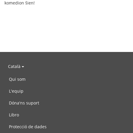
komedion ŝien!
Català
Qui som
L'equip
Dóna'ns suport
Libro
Protecció de dades