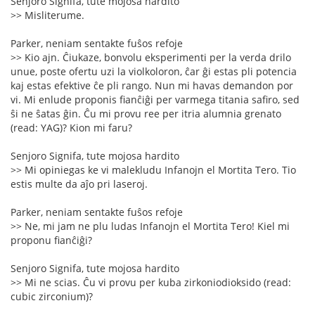
Senjoro Signifa, tute mojosa hardito
>> Misliterume.
Parker, neniam sentakte fuŝos refoje
>> Kio ajn. Ĉiukaze, bonvolu eksperimenti per la verda drilo
unue, poste ofertu uzi la violkoloron, ĉar ĝi estas pli potencia
kaj estas efektive ĉe pli rango. Nun mi havas demandon por
vi. Mi enlude proponis fianĉiĝi per varmega titania safiro, sed
ŝi ne ŝatas ĝin. Ĉu mi provu ree per itria alumnia grenato
(read: YAG)? Kion mi faru?
Senjoro Signifa, tute mojosa hardito
>> Mi opiniegas ke vi malekludu Infanojn el Mortita Tero. Tio
estis multe da aĵo pri laseroj.
Parker, neniam sentakte fuŝos refoje
>> Ne, mi jam ne plu ludas Infanojn el Mortita Tero! Kiel mi
proponu fianĉiĝi?
Senjoro Signifa, tute mojosa hardito
>> Mi ne scias. Ĉu vi provu per kuba zirkoniodioksido (read:
cubic zirconium)?