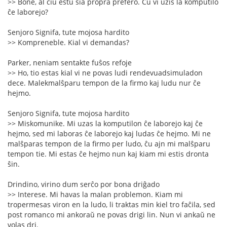
>> Bone, al ĉiu estu sia propra prefero. Ĉu vi uzis la komputilo
ĉe laborejo?
Senjoro Signifa, tute mojosa hardito
>> Kompreneble. Kial vi demandas?
Parker, neniam sentakte fuŝos refoje
>> Ho, tio estas kial vi ne povas ludi rendevuadsimuladon
dece. Malekmalŝparu tempon de la firmo kaj ludu nur ĉe
hejmo.
Senjoro Signifa, tute mojosa hardito
>> Miskomunike. Mi uzas la komputilon ĉe laborejo kaj ĉe
hejmo, sed mi laboras ĉe laborejo kaj ludas ĉe hejmo. Mi ne
malŝparas tempon de la firmo per ludo, ĉu ajn mi malŝparu
tempon tie. Mi estas ĉe hejmo nun kaj kiam mi estis dronta
ŝin.
Drindino, virino dum serĉo por bona driĝado
>> Interese. Mi havas la malan problemon. Kiam mi
tropermesas viron en la ludo, li traktas min kiel tro faĉila, sed
post romanco mi ankoraŭ ne povas drigi lin. Nun vi ankaŭ ne
volas dri.