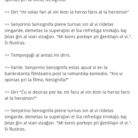
>> Diri "mi volas fari al vin kion la heroo faris al la heroinon"
>> Senjorino Sensignifa plene turnas sin al vi ridetas
singarde, demetas la superaĵon el ŝia refreŝiga trinkaĵo, kaj
ĵetas ĝin al vian vizaĝon. "Mi konis porkojn pli ĝentilajn ol vi.",
ŝi flustras.
>> Tempvojaĝi al antaŭ mi diris.
>> Farite. Senjorino Sensignifa estas apud vi en la
bankrotonta filmteatro post la romantika komedio. "Kio vi
opinias pri la filmo, Nesignifa?"
>> Diri "Ĉu vi deziras por ke, mi faru al vin kion la heroo faris
al la heroinon?"
>> Senjorino Sensignifa plene turnas sin al vi ridetas
singarde, demetas la superaĵon el ŝia refreŝiga trinkaĵo, kaj
ĵetas ĝin al vian vizaĝon. "Mi konis porkojn pli ĝentilajn ol vi.",
ŝi flustras.