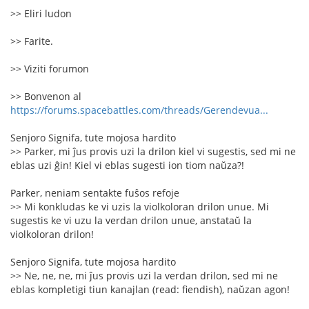
>> Eliri ludon
>> Farite.
>> Viziti forumon
>> Bonvenon al
https://forums.spacebattles.com/threads/Gerendevua...
Senjoro Signifa, tute mojosa hardito
>> Parker, mi ĵus provis uzi la drilon kiel vi sugestis, sed mi ne
eblas uzi ĝin! Kiel vi eblas sugesti ion tiom naŭza?!
Parker, neniam sentakte fuŝos refoje
>> Mi konkludas ke vi uzis la violkoloran drilon unue. Mi
sugestis ke vi uzu la verdan drilon unue, anstataŭ la
violkoloran drilon!
Senjoro Signifa, tute mojosa hardito
>> Ne, ne, ne, mi ĵus provis uzi la verdan drilon, sed mi ne
eblas kompletigi tiun kanajlan (read: fiendish), naŭzan agon!