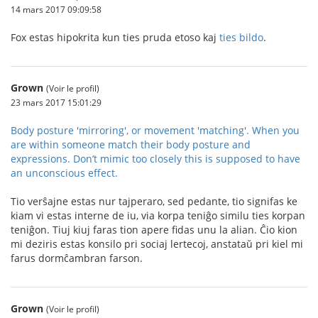
14 mars 2017 09:09:58
Fox estas hipokrita kun ties pruda etoso kaj
ties bildo
.
Grown
(Voir le profil)
23 mars 2017 15:01:29
Body posture 'mirroring', or movement 'matching'. When you
are within someone match their body posture and
expressions. Don’t mimic too closely this is supposed to have
an unconscious effect.
Tio verŝajne estas nur tajperaro, sed pedante, tio signifas ke
kiam vi estas interne de iu, via korpa teniĝo similu ties korpan
teniĝon. Tiuj kiuj faras tion apere fidas unu la alian. Ĉio kion
mi deziris estas konsilo pri sociaj lertecoj, anstataŭ pri kiel mi
farus dormĉambran farson.
Grown
(Voir le profil)