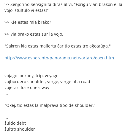
>> Senjorino Sensignifa diras al vi, "Forigu vian brakon el la
vojo, stultulo vi estas!"
>> Kie estas mia brako?
>> Via brako estas sur la vojo.
"Sakron kia estas mallerta ĉar tio estas tro aĝotaŭga."
http://www.esperanto-panorama.net/vortaro/eoen.htm
...
vojaĝo journey, trip, voyage
vojbordero shoulder, verge, verge of a road
vojerari lose one's way
...
"Okej, tio estas la malprava tipo de shoulder."
...
ŝuldo debt
ŝultro shoulder