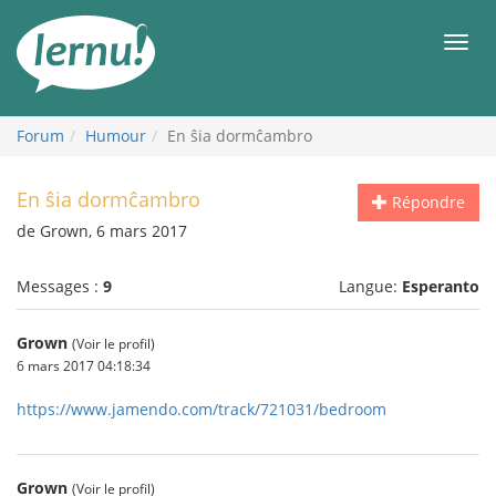
Aller
au
Men
contenu
Forum
Humour
En ŝia dormĉambro
En ŝia dormĉambro
Répondre
de Grown, 6 mars 2017
Messages :
9
Langue:
Esperanto
Grown
(Voir le profil)
6 mars 2017 04:18:34
https://www.jamendo.com/track/721031/bedroom
Grown
(Voir le profil)