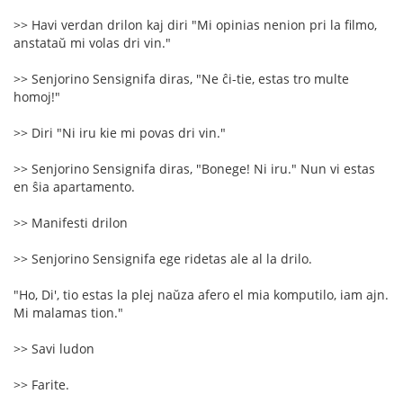
>> Havi verdan drilon kaj diri "Mi opinias nenion pri la filmo,
anstataŭ mi volas dri vin."
>> Senjorino Sensignifa diras, "Ne ĉi-tie, estas tro multe
homoj!"
>> Diri "Ni iru kie mi povas dri vin."
>> Senjorino Sensignifa diras, "Bonege! Ni iru." Nun vi estas
en ŝia apartamento.
>> Manifesti drilon
>> Senjorino Sensignifa ege ridetas ale al la drilo.
"Ho, Di', tio estas la plej naŭza afero el mia komputilo, iam ajn.
Mi malamas tion."
>> Savi ludon
>> Farite.