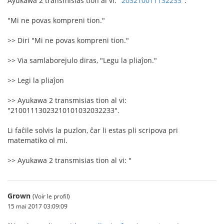
Ayukawa 2 transmisias tion al vi: "
203210011132233
".
"Mi ne povas kompreni tion."
>> Diri "Mi ne povas kompreni tion."
>> Via samlaborejulo diras, "Legu la pliaĵon."
>> Legi la pliaĵon
>> Ayukawa 2 transmisias tion al vi:
"21001113023210101032032233".
Li faĉile solvis la puzlon, ĉar li estas pli scripova pri
matematiko ol mi.
>> Ayukawa 2 transmisias tion al vi: "
Grown
(Voir le profil)
15 mai 2017 03:09:09