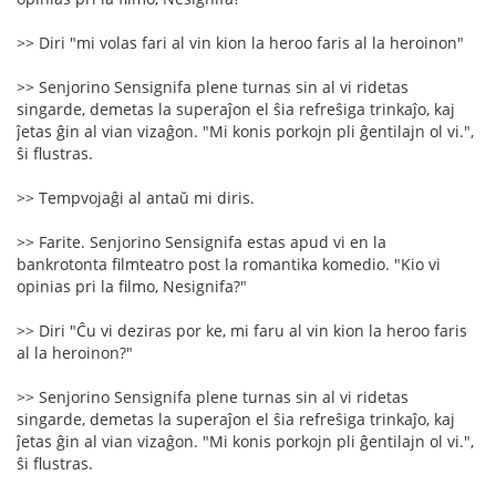
>> Diri "mi volas fari al vin kion la heroo faris al la heroinon"
>> Senjorino Sensignifa plene turnas sin al vi ridetas
singarde, demetas la superaĵon el ŝia refreŝiga trinkaĵo, kaj
ĵetas ĝin al vian vizaĝon. "Mi konis porkojn pli ĝentilajn ol vi.",
ŝi flustras.
>> Tempvojaĝi al antaŭ mi diris.
>> Farite. Senjorino Sensignifa estas apud vi en la
bankrotonta filmteatro post la romantika komedio. "Kio vi
opinias pri la filmo, Nesignifa?"
>> Diri "Ĉu vi deziras por ke, mi faru al vin kion la heroo faris
al la heroinon?"
>> Senjorino Sensignifa plene turnas sin al vi ridetas
singarde, demetas la superaĵon el ŝia refreŝiga trinkaĵo, kaj
ĵetas ĝin al vian vizaĝon. "Mi konis porkojn pli ĝentilajn ol vi.",
ŝi flustras.