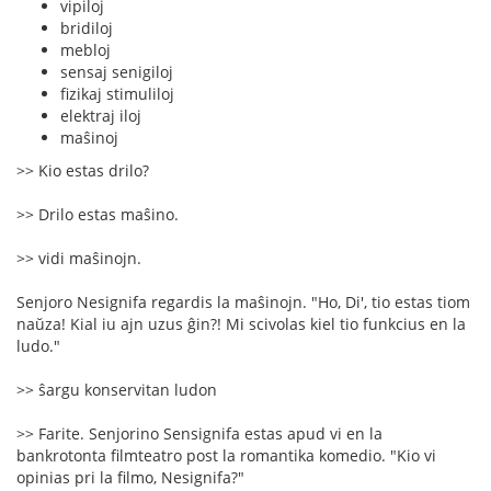
vipiloj
bridiloj
mebloj
sensaj senigiloj
fizikaj stimuliloj
elektraj iloj
maŝinoj
>> Kio estas drilo?
>> Drilo estas maŝino.
>> vidi maŝinojn.
Senjoro Nesignifa regardis la maŝinojn. "Ho, Di', tio estas tiom
naŭza! Kial iu ajn uzus ĝin?! Mi scivolas kiel tio funkcius en la
ludo."
>> ŝargu konservitan ludon
>> Farite. Senjorino Sensignifa estas apud vi en la
bankrotonta filmteatro post la romantika komedio. "Kio vi
opinias pri la filmo, Nesignifa?"