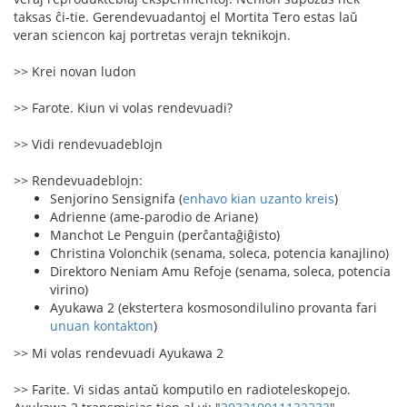
taksas ĉi-tie. Gerendevuadantoj el Mortita Tero estas laŭ
veran sciencon kaj portretas verajn teknikojn.
>> Krei novan ludon
>> Farote. Kiun vi volas rendevuadi?
>> Vidi rendevuadeblojn
>> Rendevuadeblojn:
Senjorino Sensignifa (
enhavo kian uzanto kreis
)
Adrienne (ame-parodio de Ariane)
Manchot Le Penguin (perĉantaĝiĝisto)
Christina Volonchik (senama, soleca, potencia kanajlino)
Direktoro Neniam Amu Refoje (senama, soleca, potencia
virino)
Ayukawa 2 (ekstertera kosmosondilulino provanta fari
unuan kontakton
)
>> Mi volas rendevuadi Ayukawa 2
>> Farite. Vi sidas antaŭ komputilo en radioteleskopejo.