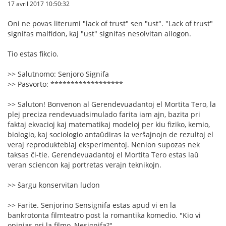
17 avril 2017 10:50:32
Oni ne povas literumi "lack of trust" sen "ust". "Lack of trust"
signifas malfidon, kaj "ust" signifas nesolvitan allogon.
Tio estas fikcio.
>> Salutnomo: Senjoro Signifa
>> Pasvorto: ******************
>> Saluton! Bonvenon al Gerendevuadantoj el Mortita Tero, la
plej preciza rendevuadsimulado farita iam ajn, bazita pri
faktaj ekvacioj kaj matematikaj modeloj per kiu fiziko, kemio,
biologio, kaj sociologio antaŭdiras la verŝajnojn de rezultoj el
veraj reprodukteblaj eksperimentoj. Nenion supozas nek
taksas ĉi-tie. Gerendevuadantoj el Mortita Tero estas laŭ
veran sciencon kaj portretas verajn teknikojn.
>> ŝargu konservitan ludon
>> Farite. Senjorino Sensignifa estas apud vi en la
bankrotonta filmteatro post la romantika komedio. "Kio vi
opinias pri la filmo, Nesignifa?"