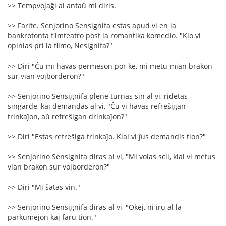
>> Tempvojaĝi al antaŭ mi diris.
>> Farite. Senjorino Sensignifa estas apud vi en la
bankrotonta filmteatro post la romantika komedio. "Kio vi
opinias pri la filmo, Nesignifa?"
>> Diri "Ĉu mi havas permeson por ke, mi metu mian brakon
sur vian vojborderon?"
>> Senjorino Sensignifa plene turnas sin al vi, ridetas
singarde, kaj demandas al vi, "Ĉu vi havas refreŝigan
trinkaĵon, aŭ refreŝigan drinkaĵon?"
>> Diri "Estas refreŝiga trinkaĵo. Kial vi ĵus demandis tion?"
>> Senjorino Sensignifa diras al vi, "Mi volas scii, kial vi metus
vian brakon sur vojborderon?"
>> Diri "Mi ŝatas vin."
>> Senjorino Sensignifa diras al vi, "Okej, ni iru al la
parkumejon kaj faru tion."