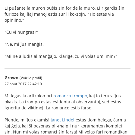
Li puŝante la muron puŝis sin for de la muro. Li rigardis ŝin
furioze kaj liaj manoj estis sur li koksojn. "Tio estas via
opiniino."
"Ĉu vi hungras?"
"Ne, mi ĵus manĝis."
"Mi ne alludis al manĝaĵo. Klarige, ĉu vi volas umi min?"
Grown
(Voir le profil)
27 août 2017 22:42:19
Mi legas la artikolon pri
romanca trompo
, kaj io terura ĵus
okazis. La trompo estas evidenta al observantoj, sed estas
ignorita de viktimoj. La romanco estis farso.
Plende, mi ĵus ekamis!
Janet Lindel
estas tiom belega, ĉarma
kaj ĝoja, kaj ŝi bezonas pli-malpli nur koramanton kompleti
sin. Nun mi volas romanci ŝin farsa! Mi volas fari romantikan