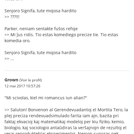
Senjoro Signifa, tute mojosa hardito
>> ???!!!
Parker, neniam sentakte fuŝos refoje
>> Mi ĵus ridis. Tio estas komediego precize tie. Tio estas
komedia oro.
Senjoro Signifa, tute mojosa hardito
>> ...
Grown
(Voir le profil)
12 mai 2017 10:57:26
"Mi scivolas, kiel mi romancus iun alian?"
>> Saluton! Bonvenon al Gerendevuadantoj el Mortita Tero, la
plej preciza rendevuadsimulado farita iam ajn, bazita pri
faktaj ekvacioj kaj matematikaj modeloj per kiu fiziko, kemio,
biologio, kaj sociologio antaŭdiras la verŝajnojn de rezultoj el
veraj reprodukteblaj eksperimentoj. Nenion supozas nek