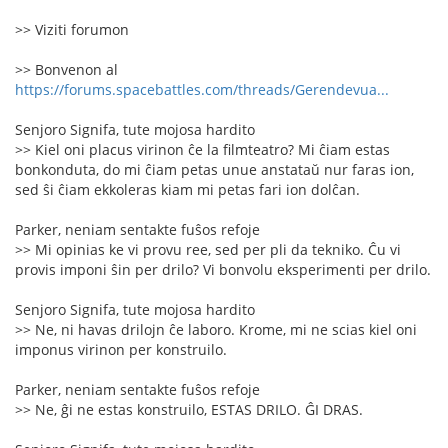
>> Viziti forumon
>> Bonvenon al
https://forums.spacebattles.com/threads/Gerendevua...
Senjoro Signifa, tute mojosa hardito
>> Kiel oni placus virinon ĉe la filmteatro? Mi ĉiam estas
bonkonduta, do mi ĉiam petas unue anstataŭ nur faras ion,
sed ŝi ĉiam ekkoleras kiam mi petas fari ion dolĉan.
Parker, neniam sentakte fuŝos refoje
>> Mi opinias ke vi provu ree, sed per pli da tekniko. Ĉu vi
provis imponi ŝin per drilo? Vi bonvolu eksperimenti per drilo.
Senjoro Signifa, tute mojosa hardito
>> Ne, ni havas drilojn ĉe laboro. Krome, mi ne scias kiel oni
imponus virinon per konstruilo.
Parker, neniam sentakte fuŝos refoje
>> Ne, ĝi ne estas konstruilo, ESTAS DRILO. ĜI DRAS.