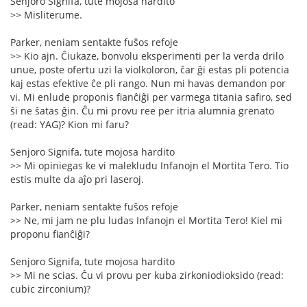
Senjoro Signifa, tute mojosa hardito
>> Misliterume.
Parker, neniam sentakte fuŝos refoje
>> Kio ajn. Ĉiukaze, bonvolu eksperimenti per la verda drilo
unue, poste ofertu uzi la violkoloron, ĉar ĝi estas pli potencia
kaj estas efektive ĉe pli rango. Nun mi havas demandon por
vi. Mi enlude proponis fianĉiĝi per varmega titania safiro, sed
ŝi ne ŝatas ĝin. Ĉu mi provu ree per itria alumnia grenato
(read: YAG)? Kion mi faru?
Senjoro Signifa, tute mojosa hardito
>> Mi opiniegas ke vi malekludu Infanojn el Mortita Tero. Tio
estis multe da aĵo pri laseroj.
Parker, neniam sentakte fuŝos refoje
>> Ne, mi jam ne plu ludas Infanojn el Mortita Tero! Kiel mi
proponu fianĉiĝi?
Senjoro Signifa, tute mojosa hardito
>> Mi ne scias. Ĉu vi provu per kuba zirkoniodioksido (read:
cubic zirconium)?