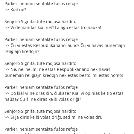
Parker, neniam sentakte fuŝos refoje
>> Kial ne?
Senjoro Signifa, tute mojosa hardito
>> Vi demandas kial ne?! La ago estas tro naŭza!
Parker, neniam sentakte fuŝos refoje
>> Ĉu vi estas Respublikanano, aŭ io? Ĉu vi havas punemajn
religiajn kredojn?
Senjoro Signifa, tute mojosa hardito
>> Ne, ne, ne, mi ne estas Respublikanano nek havas
puneman religiajn kredojn nek estas besto, mi estas homo!
Parker, neniam sentakte fuŝos refoje
>> Do kial vi ne dras ŝin, ĉiukaze? Kial vi opinias ke tio estas
naŭza? Ĉu ŝi ne diras ke ŝi volas driĝi?
Senjoro Signifa, tute mojosa hardito
>> Ŝi ja diris ke ŝi volas driĝi, sed mi ne volas dri.
Parker, neniam sentakte fuŝos refoje