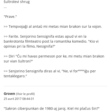
ŝultrolevi shrug
...
"Prave."
>> Tempvojaĝi al antaŭ mi metas mian brakon sur la vojon.
>> Farite. Senjorino Sensignifa estas apud vi en la
bankrotonta filmteatro post la romantika komedio. "Kio vi
opinias pri la filmo, Nesignifa?"
>> Diri "Ĉu mi havas permeson por ke, mi metu mian brakon
sur vian ŝultron?"
>> Senjorino Sensignifa diras al vi, "Ne, vi for***iĝu per
tentaklegaro."
Grown
(Voir le profil)
25 avril 2017 08:44:31
"Sakron ciberpunkan de 1980-aj jaroj. Kiel mi plaĉus ŝin?"