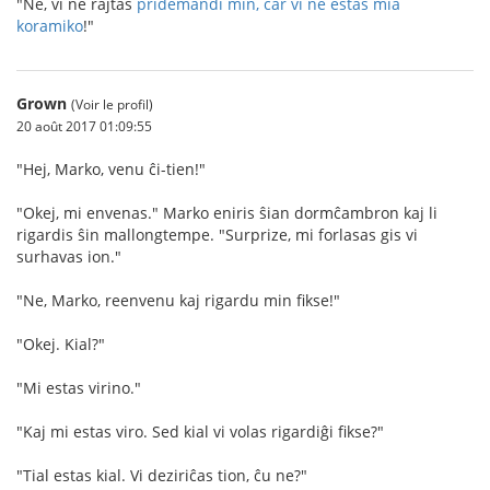
"Ne, vi ne rajtas
pridemandi min, ĉar vi ne estas mia
koramiko
!"
Grown
(Voir le profil)
20 août 2017 01:09:55
"Hej, Marko, venu ĉi-tien!"
"Okej, mi envenas." Marko eniris ŝian dormĉambron kaj li
rigardis ŝin mallongtempe. "Surprize, mi forlasas gis vi
surhavas ion."
"Ne, Marko, reenvenu kaj rigardu min fikse!"
"Okej. Kial?"
"Mi estas virino."
"Kaj mi estas viro. Sed kial vi volas rigardiĝi fikse?"
"Tial estas kial. Vi deziriĉas tion, ĉu ne?"