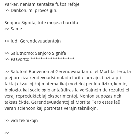
Parker, neniam sentakte fuŝos refoje
>> Dankon, mi provos ĝin.
Senjoro Signifa, tute mojosa hardito
>> Same.
>> ludi Gerendevuadantojn
>> Salutnomo: Senjoro Signifa
>> Pasvorto: ******************
>> Saluton! Bonvenon al Gerendevuadantoj el Mortita Tero, la
plej preciza rendevuadsimulado farita iam ajn, bazita pri
faktaj ekvacioj kaj matematikaj modeloj per kiu fiziko, kemio,
biologio, kaj sociologio antaŭdiras la verŝajnojn de rezultoj el
veraj reprodukteblaj eksperimentoj. Nenion supozas nek
taksas ĉi-tie. Gerendevuadantoj el Mortita Tero estas laŭ
veran sciencon kaj portretas verajn teknikojn.
>> vidi teknikojn
>>