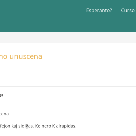
Esperanto?
Curso
amo unuscena
45
cena
fejon kaj sidiĝas. Kelnero K alrapidas.