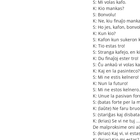
S: Mi volas kafo.
K: Kio mankas?
S: Bonvolu!
K: Ne, kiu finaĵo mank
S: Ho jes, kafon, bonvo
K: Kun kio?
S: Kafon kun sukeron k
K: Tio estas tro!
S: Stranga kafejo, en k
K: Du finaĵoj ester tro
S: Ĉu ankaŭ vi volas k
K: Kaj en la pasinteco?
S: Mi ne estis kelnero!
K: Nun la futuro!
S: Mi ne estos kelnero.
K: Unue la pasivan fo
S: (batas forte per la m
K: (laŭte) Ne faru bruon
S: (stariĝas kaj disbat
K: (krias) Se vi ne tuj ...
De malproksime oni aŭ
S: (krias) Kaj vi, vi estas
K: (krias) Kio mi estas?