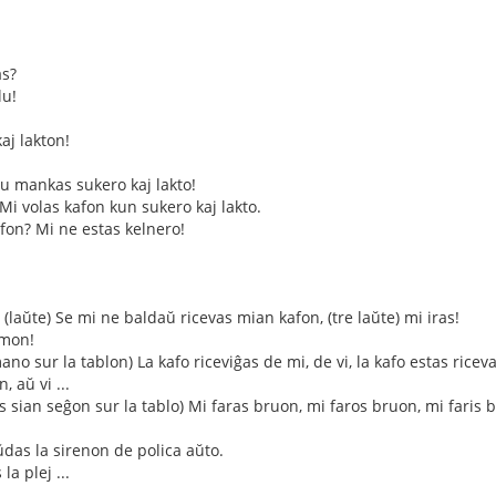
as?
lu!
aj lakton!
iu mankas sukero kaj lakto!
! Mi volas kafon kun sukero kaj lakto.
afon? Mi ne estas kelnero!
 (laŭte) Se mi ne baldaŭ ricevas mian kafon, (tre laŭte) mi iras!
rmon!
ano sur la tablon) La kafo riceviĝas de mi, de vi, la kafo estas ricevat
, aŭ vi ...
as sian seĝon sur la tablo) Mi faras bruon, mi faros bruon, mi faris br
das la sirenon de polica aŭto.
 la plej ...