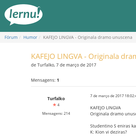
Ir
ao
conteúdo
Fórum
Humor
KAFEJO LINGVA - Originala dramo unuscena
KAFEJO LINGVA - Originala dr
de Turfalko, 7 de março de 2017
Mensagens:
1
7 de março de 2017 18:02:
Turfalko
4
KAFEJO LINGVA
Mensagens: 214
Originala dramo unus
Studentino S eniras ka
K: Kion vi deziras?