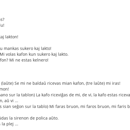
as?
lu!
aj lakton!
iu mankas sukero kaj lakto!
! Mi volas kafon kun sukero kaj lakto.
afon? Mi ne estas kelnero!
 (laŭte) Se mi ne baldaŭ ricevas mian kafon, (tre laŭte) mi iras!
rmon!
ano sur la tablon) La kafo riceviĝas de mi, de vi, la kafo estas ricevat
, aŭ vi ...
as sian seĝon sur la tablo) Mi faras bruon, mi faros bruon, mi faris br
das la sirenon de polica aŭto.
 la plej ...