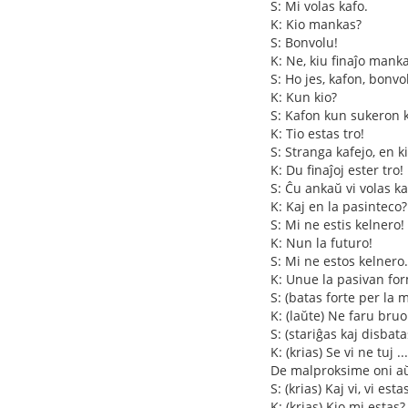
S: Mi volas kafo.
K: Kio mankas?
S: Bonvolu!
K: Ne, kiu finaĵo mank
S: Ho jes, kafon, bonvo
K: Kun kio?
S: Kafon kun sukeron k
K: Tio estas tro!
S: Stranga kafejo, en k
K: Du finaĵoj ester tro
S: Ĉu ankaŭ vi volas k
K: Kaj en la pasinteco?
S: Mi ne estis kelnero!
K: Nun la futuro!
S: Mi ne estos kelnero.
K: Unue la pasivan fo
S: (batas forte per la m
K: (laŭte) Ne faru bruon
S: (stariĝas kaj disbat
K: (krias) Se vi ne tuj ...
De malproksime oni aŭ
S: (krias) Kaj vi, vi estas
K: (krias) Kio mi estas?