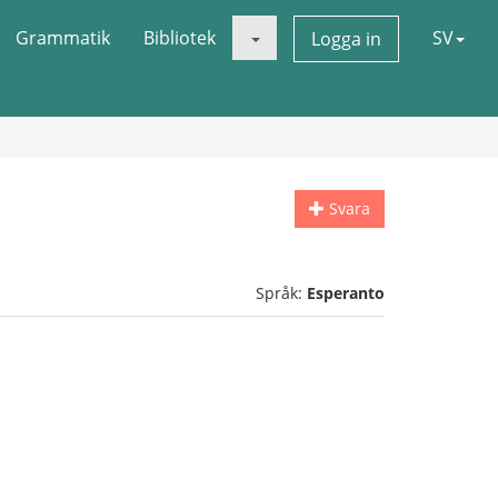
Grammatik
Bibliotek
SV
Logga in
Svara
Språk:
Esperanto