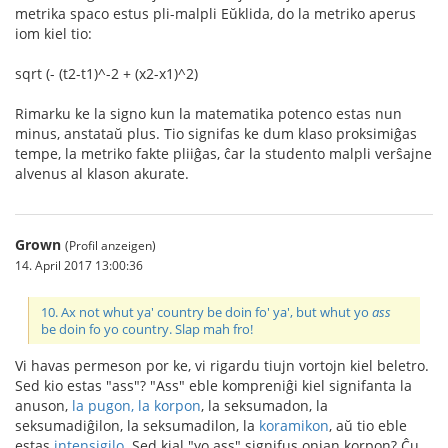
metrika spaco estus pli-malpli Eŭklida, do la metriko aperus
iom kiel tio:
sqrt (- (t2-t1)^-2 + (x2-x1)^2)
Rimarku ke la signo kun la matematika potenco estas nun
minus, anstataŭ plus. Tio signifas ke dum klaso proksimiĝas
tempe, la metriko fakte pliiĝas, ĉar la studento malpli verŝajne
alvenus al klason akurate.
Grown
(Profil anzeigen)
14. April 2017 13:00:36
10. Ax not whut ya' country be doin fo' ya', but whut yo
ass
be doin fo yo country. Slap mah fro!
Vi havas permeson por ke, vi rigardu tiujn vortojn kiel beletro.
Sed kio estas "ass"? "Ass" eble kompreniĝi kiel signifanta la
anuson,
la pugon, la korpon
, la seksumadon, la
seksumadiĝilon, la seksumadilon, la
koramikon
, aŭ tio eble
estas
intensigilo
. Sed kial "yo ass" signifus onian korpon? Ĉu