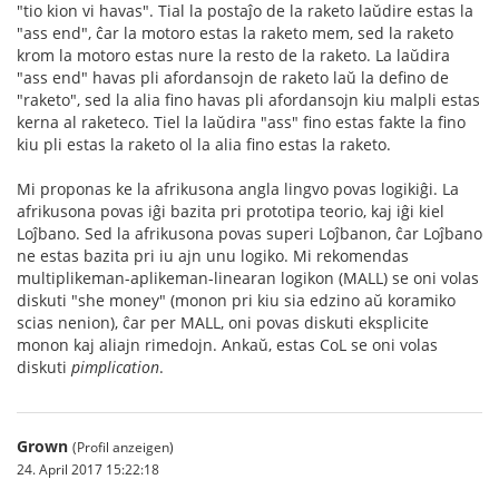
"tio kion vi havas". Tial la postaĵo de la raketo laŭdire estas la
"ass end", ĉar la motoro estas la raketo mem, sed la raketo
krom la motoro estas nure la resto de la raketo. La laŭdira
"ass end" havas pli afordansojn de raketo laŭ la defino de
"raketo", sed la alia fino havas pli afordansojn kiu malpli estas
kerna al raketeco. Tiel la laŭdira "ass" fino estas fakte la fino
kiu pli estas la raketo ol la alia fino estas la raketo.
Mi proponas ke la afrikusona angla lingvo povas logikiĝi. La
afrikusona povas iĝi bazita pri prototipa teorio, kaj iĝi kiel
Loĵbano. Sed la afrikusona povas superi Loĵbanon, ĉar Loĵbano
ne estas bazita pri iu ajn unu logiko. Mi rekomendas
multiplikeman-aplikeman-linearan logikon (MALL) se oni volas
diskuti "she money" (monon pri kiu sia edzino aŭ koramiko
scias nenion), ĉar per MALL, oni povas diskuti eksplicite
monon kaj aliajn rimedojn. Ankaŭ, estas CoL se oni volas
diskuti
pimplication
.
Grown
(Profil anzeigen)
24. April 2017 15:22:18