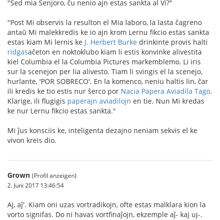
"Sed mia Senjoro, ĉu nenio ajn estas sankta al Vi?"
"Post Mi observis la resulton el Mia laboro, la lasta ĉagreno
antaŭ Mi malekkredis ke io ajn krom Lernu fikcio estas sankta
estas kiam Mi lernis ke
J. Herbert Burke
drinkinte provis halti
ridgas
aĉeton en noktoklubo kiam li estis konvinke alivestita
kiel Columbia el la Columbia Pictures markemblemo. Li iris
sur la scenejon per lia alivesto. Tiam li svingis el la scenejo,
hurlante, 'POR SOBRECO'. En la komenco, neniu haltis lin, ĉar
ili kredis ke tio estis nur ŝerco por
Nacia Papera Aviadila Tago
.
Klarige, ili flugigis
paperajn aviadilojn
en tie. Nun Mi kredas
ke nur Lernu fikcio estas sankta."
Mi ĵus konsciis ke, inteligenta dezajno neniam sekvis el ke
vivon kreis dio.
Grown
(Profil anzeigen)
2. Juni 2017 13:46:54
Aj, aĵ'. Kiam oni uzas vortradikojn, ofte estas malklara kion la
vorto signifas. Do ni havas vortfinaĵojn, ekzemple aĵ- kaj uj-.