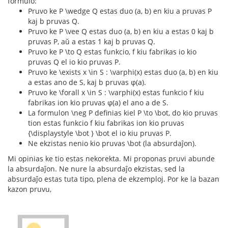
formulo:
Pruvo ke P \wedge Q estas duo (a, b) en kiu a pruvas P
kaj b pruvas Q.
Pruvo ke P \vee Q estas duo (a, b) en kiu a estas 0 kaj b
pruvas P, aŭ a estas 1 kaj b pruvas Q.
Pruvo ke P \to Q estas funkcio, f kiu fabrikas io kio
pruvas Q el io kio pruvas P.
Pruvo ke \exists x \in S : \varphi(x) estas duo (a, b) en kiu
a estas ano de S, kaj b pruvas φ(a).
Pruvo ke \forall x \in S : \varphi(x) estas funkcio f kiu
fabrikas ion kio pruvas φ(a) el ano a de S.
La formulon \neg P definias kiel P \to \bot, do kio pruvas
tion estas funkcio f kiu fabrikas ion kio pruvas
{\displaystyle \bot } \bot el io kiu pruvas P.
Ne ekzistas nenio kio pruvas \bot (la absurdaĵon).
Mi opinias ke tio estas nekorekta. Mi proponas pruvi abunde
la absurdaĵon. Ne nure la absurdaĵo ekzistas, sed la
absurdaĵo estas tuta tipo, plena de ekzemploj. Por ke la bazan
kazon pruvu,