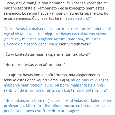
"Bone, kiel vi manĝus tian bananon, ĉiukaze? La koncepto de
banano fabrikita el kampaneto - eĉ la koncepto mem estas
sensenco. Eĉ se oni havus kampanon, aŭ eĉ kampanegon, tio
estas sensenco. Ĉu vi asertas ke mi estas
kastoro
?"
"
Vi konfuzas kaj malservas la punkton asertitan
.
Mi laboras pli
ege ol vi
!
Mi havas tri titolojn. Mi havas Baccalaureus Scientia
(read: BS), mi estas Magister Artium (read: MA), mi estas
Doktoro de filozofio (read: PhD)!
Kion vi titolhavas?"
"Ĉu vi kontestetas mian eksperimentan teknikon?"
"Ne, mi kontestas vian aŭtoritaton!"
"Ĉu ajn mi havas iom ajn aŭtoritaton, mia eksperimenta
tekniko estas deca kaj pruvema. Kaj vi,
mi opinias ke vi saĝas
malpendi viajn titolojn, aŭ eĉ pli bone, malpendi ne ĝin kaj
skribi pli da informon dirantan pri kiuj temoj vi obtenis ĝin
."
"
Ne dankon, nun kiam mi ĵus lernis ke vi volas nur koleri aliajn
profesorojn
.
Mi trudos disciplinan mezuron, kiu malpermesos
por ke, vi ne povu esti ĉi-tie dum unu tago
!"