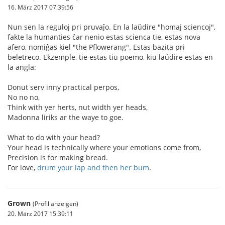
16. März 2017 07:39:56
Nun sen la reguloj pri pruvaĵo. En la laŭdire "homaj sciencoj",
fakte la humanties ĉar nenio estas scienca tie, estas nova
afero, nomiĝas kiel "the Pflowerang". Estas bazita pri
beletreco. Ekzemple, tie estas tiu poemo, kiu laŭdire estas en
la angla:
Donut serv inny practical perpos,
No no no,
Think with yer herts, nut width yer heads,
Madonna liriks ar the waye to goe.
What to do with your head?
Your head is technically where your emotions come from,
Precision is for making bread.
For love,
drum your lap and then her bum
.
Grown
(Profil anzeigen)
20. März 2017 15:39:11