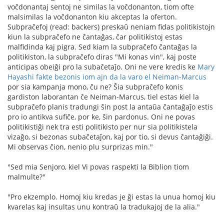
voĉdonantaj sentoj ne similas la voĉdonanton, tiom ofte
malsimilas la voĉdonanton kiu akceptas la oferton.
Subpraĉefoj (read: backers) preskaŭ neniam fidas politikistojn
kiun la subpraĉefo ne ĉantaĝas, ĉar politikistoj estas
malfidinda kaj pigra. Sed kiam la subpraĉefo ĉantaĝas la
politikiston, la subpraĉefo diras "Mi konas vin", kaj poste
anticipas obeiĝi pro la subaĉetaĵo. Oni ne vere kredis ke
Mary
Hayashi fakte bezonis iom ajn da la varo el Neiman-Marcus
por sia kampanja mono, ĉu ne? Ŝia subpraĉefo konis
gardiston laborantan ĉe Neiman-Marcus, tiel estas kiel la
subpraĉefo planis tradungi ŝin post la antaŭa ĉantaĝaĵo estis
pro io antikva sufiĉe, por ke, ŝin pardonus. Oni ne povas
politikistiĝi nek tra esti politikisto per nur sia politikistela
vizaĝo, si bezonas subaĉetaĵon, kaj por tio, si devus ĉantaĝiĝi.
Mi observas ĉion, nenio plu surprizas min."
"Sed mia Senjoro, kiel Vi povas raspekti la Biblion tiom
malmulte?"
"Pro ekzemplo. Homoj kiu kredas je ĝi estas la unua homoj kiu
kvarelas kaj insultas unu kontraŭ la tradukajoj de la alia."