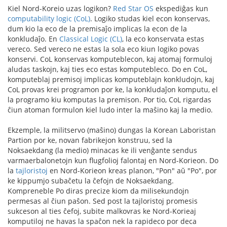
Kiel Nord-Koreio uzas logikon?
Red Star OS
ekspediĝas kun
computability logic (CoL)
. Logiko studas kiel econ konservas,
dum kio la eco de la premisaĵo implicas la econ de la
konkludaĵo. En
Classical Logic (CL)
, la eco konservata estas
vereco. Sed vereco ne estas la sola eco kiun logiko povas
konservi. CoL konservas komputeblecon, kaj atomaj formuloj
aludas taskojn, kaj ties eco estas komputebleco. Do en CoL,
komputeblaj premisoj implicas komputeblajn konkludojn, kaj
CoL provas krei programon por ke, la konkludaĵon komputu, el
la programo kiu komputas la premison. Por tio, CoL rigardas
ĉiun atoman formulon kiel ludo inter la maŝino kaj la medio.
Ekzemple, la militservo (maŝino) dungas la Korean Laboristan
Partion por ke, novan fabrikejon konstruu, sed la
Noksaekdang (la medio) minacas ke ili venĝante sendus
varmaerbalonetojn kun flugfolioj falontaj en Nord-Korieon. Do
la
tajloristoj
en Nord-Korieon kreas planon, "Pon" aŭ "Po", por
ke kippumjo subaĉetu la ĉefojn de Noksaekdang.
Kompreneble Po diras precize kiom da milisekundojn
permesas al ĉiun paŝon. Sed post la tajloristoj promesis
sukceson al ties ĉefoj, subite malkovras ke Nord-Korieaj
komputiloj ne havas la spaĉon nek la rapideco por deca