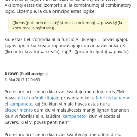
Aksiomoj estas tiel izomorfia al la kombinumoj el combinatory
logic. Ekzemple, la dua principo estas logike:
((kreas (potencio de la reĝistaro, la kortumoj)) → povas igi (la
kortumoj, la reĝistaro))
kiu estas tiel izomorfia al la funcio A : (kreaĵo → povas-igaĵo).
Loĝas tipojn kia kreaĵo kaj povas-igaĵo, do ni havas ankaŭ K :
((kreanto, kreato) → kreaĵo), kaj P : ((povanto, igato) → povaĵo).
Grown
(Profil anzeigen)
6. Mai 2017 12:04:53
Profesoro pri scienco kia uzas kvalifajn metodojn diris, "Mi
havas
pli ol naŭmil
citaĵojn
pruvantajn ke
iu fabrikis bananon
el kampaneto
, kaj ĉiu kiun vi male havas estas nura
eksperimento
dum kiu vi malsukcesis manĝi lignan bananon
kiun vi fabrikis el iu laŭdira '
kampaneto
', kiun vi aĉetis el
Savers. Kiel vi povas penti ne?!"
Profesoro pri scienco kia uzas kvantecajn metodojn diris,