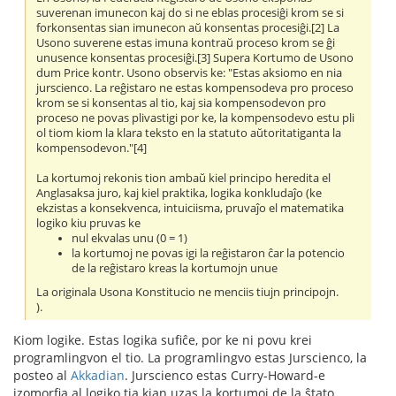
suverenan imunecon kaj do si ne eblas procesiĝi krom se si
forkonsentas sian imunecon aŭ konsentas procesiĝi.[2] La
Usono suverene estas imuna kontraŭ proceso krom se ĝi
unusence konsentas procesiĝi.[3] Supera Kortumo de Usono
dum Price kontr. Usono observis ke: "Estas aksiomo en nia
jurscienco. La reĝistaro ne estas kompensodeva pro proceso
krom se si konsentas al tio, kaj sia kompensodevon pro
proceso ne povas plivastigi por ke, la kompensodevo estu pli
ol tiom kiom la klara teksto en la statuto aŭtoritatiganta la
kompensodevon."[4]
La kortumoj rekonis tion ambaŭ kiel principo heredita el
Anglasaksa juro, kaj kiel praktika, logika konkludaĵo (ke
ekzistas a konsekvenca, intuiciisma, pruvaĵo el matematika
logiko kiu pruvas ke
nul ekvalas unu (0 = 1)
la kortumoj ne povas igi la reĝistaron ĉar la potencio
de la reĝistaro kreas la kortumojn unue
La originala Usona Konstitucio ne menciis tiujn principojn.
).
Kiom logike. Estas logika sufiĉe, por ke ni povu krei
programlingvon el tio. La programlingvo estas Jurscienco, la
posteo al
Akkadian
. Jurscienco estas Curry-Howard-e
izomorfia al logiko tia kian uzas la kortumoj de la ŝtato.