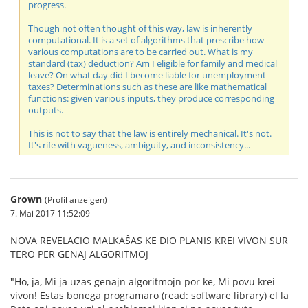
progress.
Though not often thought of this way, law is inherently
computational. It is a set of algorithms that prescribe how
various computations are to be carried out. What is my
standard (tax) deduction? Am I eligible for family and medical
leave? On what day did I become liable for unemployment
taxes? Determinations such as these are like mathematical
functions: given various inputs, they produce corresponding
outputs.
This is not to say that the law is entirely mechanical. It's not.
It's rife with vagueness, ambiguity, and inconsistency...
Grown
(Profil anzeigen)
7. Mai 2017 11:52:09
NOVA REVELACIO MALKAŜAS KE DIO PLANIS KREI VIVON SUR
TERO PER GENAJ ALGORITMOJ
"Ho, ja, Mi ja uzas genajn algoritmojn por ke, Mi povu krei
vivon! Estas bonega programaro (read: software library) el la