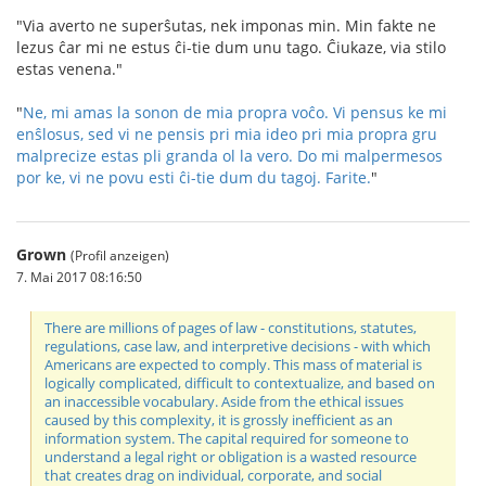
"Via averto ne superŝutas, nek imponas min. Min fakte ne
lezus ĉar mi ne estus ĉi-tie dum unu tago. Ĉiukaze, via stilo
estas venena."
"
Ne, mi amas la sonon de mia propra voĉo. Vi pensus ke mi
enŝlosus, sed vi ne pensis pri mia ideo pri mia propra gru
malprecize estas pli granda ol la vero.
Do mi malpermesos
por ke, vi ne povu esti ĉi-tie dum du tagoj. Farite.
"
Grown
(Profil anzeigen)
7. Mai 2017 08:16:50
There are millions of pages of law - constitutions, statutes,
regulations, case law, and interpretive decisions - with which
Americans are expected to comply. This mass of material is
logically complicated, difficult to contextualize, and based on
an inaccessible vocabulary. Aside from the ethical issues
caused by this complexity, it is grossly inefficient as an
information system. The capital required for someone to
understand a legal right or obligation is a wasted resource
that creates drag on individual, corporate, and social