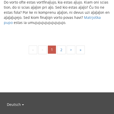
Do vorto ofte estas vortfinaĵujo, kia estas aĵujo. Kiam oni scias
tion, do si scias aĵaĵon pri aĵo. Sed kio estas aĵaĵo? Ĉu tio ne
estas fola? Por ke ni komprenu aĵaĵon, ni devus uzi aĵaĵaĵon en
aĵaĵaĵujejo. Sed kiom finaĵojn vorto povas havi?
Matrjoŝka
pupo
estas ia umujujujujujujujujujo.
1
«
<
2
>
»
Deutsch