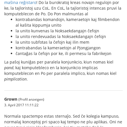
maŝina reĝistaro
! Do la burokratoj kreas novajn regulojn por
ke, la tajloristoj uzu CoL. En CoL, la tajloristoj intencas pruvi la
komputeblecon de Po. Do Pon malmuntas al
kontrabandas komandojn, kameraetojn kaj filmbendon
al kaŝita kippumja unito
la unito kunvenas la Noksaekdangajn ĉefojn
la unito rendevuadas la Noksaekdangajn ĉefojn
la unito subfotas la ĉefojn kaj ilin mem
kontrabandas la kameraetojn al Pjongjangon
ĉantaĝas la ĉefojn por ke, ili permesu la fabrikejon
La paŝoj kuniĝas per paralela konjunkcio, kiun nomas kiel
pand
, kaj komputebleco en la konjunkcio implicas
komputeblecon en Po per paralela implico, kiun nomas kiel
pimplication
.
Grown
(Profil anzeigen)
3. April 2017 11:11:22
Normala spactempo estas sternaĵo. Sed ĉe kolegia kampuso,
normalaj konceptoj pri spaco kaj tempo ne plu aplikas. Oni ne