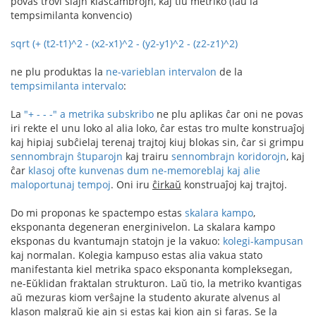
povas trovi siajn klasĉambrojn, kaj tiu metriko (laŭ la
tempsimilanta konvencio)
sqrt (+ (t2-t1)^2 - (x2-x1)^2 - (y2-y1)^2 - (z2-z1)^2)
ne plu produktas la
ne-varieblan intervalon
de la
tempsimilanta intervalo
:
La
"+ - - -" a metrika subskribo
ne plu aplikas ĉar oni ne povas
iri rekte el unu loko al alia loko, ĉar estas tro multe konstruaĵoj
kaj hipiaj subĉielaj terenaj trajtoj kiuj blokas sin, ĉar si grimpu
sennombrajn ŝtuparojn
kaj trairu
sennombrajn koridorojn
, kaj
ĉar
klasoj ofte kunvenas dum ne-memoreblaj kaj alie
maloportunaj tempoj
. Oni iru
ĉirkaŭ
konstruaĵoj kaj trajtoj.
Do mi proponas ke spactempo estas
skalara kampo
,
eksponanta degeneran energinivelon. La skalara kampo
eksponas du kvantumajn statojn je la vakuo:
kolegi-kampusan
kaj normalan. Kolegia kampuso estas alia vakua stato
manifestanta kiel metrika spaco eksponanta kompleksegan,
ne-Eŭklidan fraktalan strukturon. Laŭ tio, la metriko kvantigas
aŭ mezuras kiom verŝajne la studento akurate alvenus al
klason malgraŭ kie ajn si estas kaj kion ajn si faras. Se la