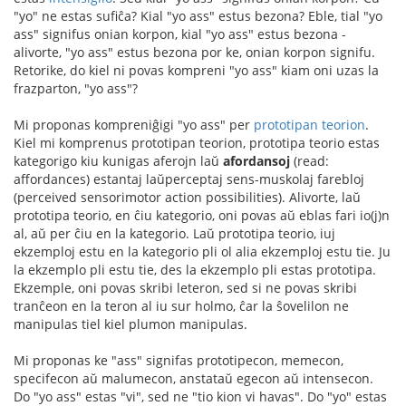
"yo" ne estas sufiĉa? Kial "yo ass" estus bezona? Eble, tial "yo
ass" signifus onian korpon, kial "yo ass" estus bezona -
alivorte, "yo ass" estus bezona por ke, onian korpon signifu.
Retorike, do kiel ni povas kompreni "yo ass" kiam oni uzas la
frazparton, "yo ass"?
Mi proponas kompreniĝigi "yo ass" per
prototipan teorion
.
Kiel mi komprenus prototipan teorion, prototipa teorio estas
kategorigo kiu kunigas aferojn laŭ
afordansoj
(read:
affordances) estantaj laŭperceptaj sens-muskolaj farebloj
(perceived sensorimotor action possibilities). Alivorte, laŭ
prototipa teorio, en ĉiu kategorio, oni povas aŭ eblas fari io(j)n
al, aŭ per ĉiu en la kategorio. Laŭ prototipa teorio, iuj
ekzemploj estu en la kategorio pli ol alia ekzemploj estu tie. Ju
la ekzemplo pli estu tie, des la ekzemplo pli estas prototipa.
Ekzemple, oni povas skribi leteron, sed si ne povas skribi
tranĉeon en la teron al iu sur holmo, ĉar la ŝovelilon ne
manipulas tiel kiel plumon manipulas.
Mi proponas ke "ass" signifas prototipecon, memecon,
specifecon aŭ malumecon, anstataŭ egecon aŭ intensecon.
Do "yo ass" estas "vi", sed ne "tio kion vi havas". Do "yo" estas