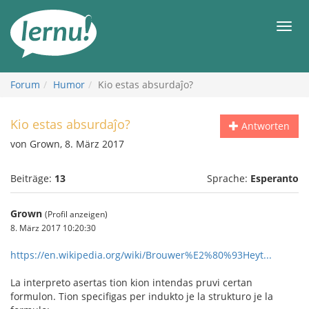
Zum
Inhalt
Men
Forum
Humor
Kio estas absurdaĵo?
Kio estas absurdaĵo?
Antworten
von Grown, 8. März 2017
Beiträge:
13
Sprache:
Esperanto
Grown
(Profil anzeigen)
8. März 2017 10:20:30
https://en.wikipedia.org/wiki/Brouwer%E2%80%93Heyt...
La interpreto asertas tion kion intendas pruvi certan
formulon. Tion specifigas per indukto je la strukturo je la