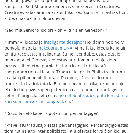
Reto oni povas uzi al problemoj kian si ne povas tute
kompreni. Sed Mi unue komencis sinekzerci en Creatures.
Creatures estas amuza enkonduko, sed kiam oni mastras tion,
si bezonas uzi ion pli profesian."
"Sed mia Senjoro, kio pri kion Vi diris en Genezon?!"
"Hmm? Vi kredas je
inteligenta dezajno
? Ho, damninde ne, vi
bonvolu inspekti
nekodantan DNA
. Vi ne fakte kredis ke io ajn
en tiu kaĉo estas inteligenta, ĉu ne? Sendube, estas detaloj
mankantaj el Genezo, sed estas nur tiom multe aĵo kiom
povas esti en etna parola historio kian skribistoj aŭ
kamparano unu al la alia. Tradukistoj pri la Biblio traktu unu
la alian pli bone ol ili povas. Rakonte, eĉ estas tiu unu
tradukisto tradukanta la Biblion obeanta strikajn komandojn
el ĉefo kiu povis kaperi potenicon ĉar la praĉefo ĉantaĝis la
ĉefon. Klarige, la ĉefo estis
homofobiulo subkaptita korestante
kun sian samseksan subgeedzon
."
"Do ĉu la ĉefo kaperis potenicon perĉantaĝiĝe?"
"Prave. Tiu tradukaĵo estas perĉantaĝiĝaĵo. Perĉantaĝiĝo estas
tiom rutina ago inter politikistoj. Kiu ofertas forigi ĉion kio laŭ