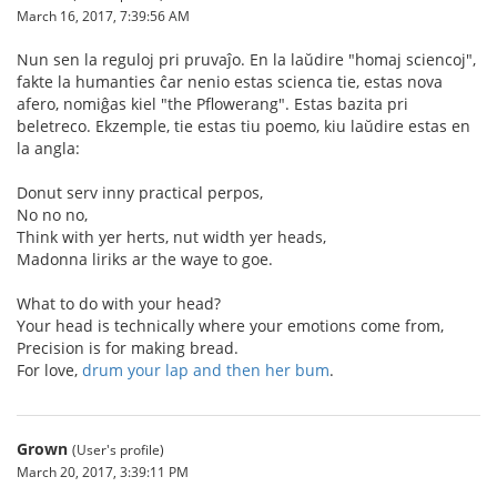
March 16, 2017, 7:39:56 AM
Nun sen la reguloj pri pruvaĵo. En la laŭdire "homaj sciencoj",
fakte la humanties ĉar nenio estas scienca tie, estas nova
afero, nomiĝas kiel "the Pflowerang". Estas bazita pri
beletreco. Ekzemple, tie estas tiu poemo, kiu laŭdire estas en
la angla:
Donut serv inny practical perpos,
No no no,
Think with yer herts, nut width yer heads,
Madonna liriks ar the waye to goe.
What to do with your head?
Your head is technically where your emotions come from,
Precision is for making bread.
For love,
drum your lap and then her bum
.
Grown
(User's profile)
March 20, 2017, 3:39:11 PM