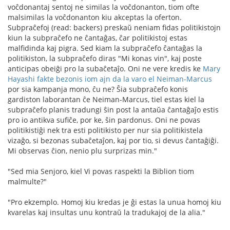
voĉdonantaj sentoj ne similas la voĉdonanton, tiom ofte
malsimilas la voĉdonanton kiu akceptas la oferton.
Subpraĉefoj (read: backers) preskaŭ neniam fidas politikistojn
kiun la subpraĉefo ne ĉantaĝas, ĉar politikistoj estas
malfidinda kaj pigra. Sed kiam la subpraĉefo ĉantaĝas la
politikiston, la subpraĉefo diras "Mi konas vin", kaj poste
anticipas obeiĝi pro la subaĉetaĵo. Oni ne vere kredis ke
Mary
Hayashi fakte bezonis iom ajn da la varo el Neiman-Marcus
por sia kampanja mono, ĉu ne? Ŝia subpraĉefo konis
gardiston laborantan ĉe Neiman-Marcus, tiel estas kiel la
subpraĉefo planis tradungi ŝin post la antaŭa ĉantaĝaĵo estis
pro io antikva sufiĉe, por ke, ŝin pardonus. Oni ne povas
politikistiĝi nek tra esti politikisto per nur sia politikistela
vizaĝo, si bezonas subaĉetaĵon, kaj por tio, si devus ĉantaĝiĝi.
Mi observas ĉion, nenio plu surprizas min."
"Sed mia Senjoro, kiel Vi povas raspekti la Biblion tiom
malmulte?"
"Pro ekzemplo. Homoj kiu kredas je ĝi estas la unua homoj kiu
kvarelas kaj insultas unu kontraŭ la tradukajoj de la alia."