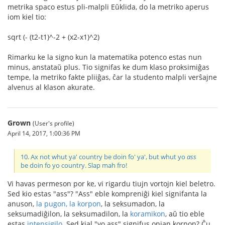
metrika spaco estus pli-malpli Eŭklida, do la metriko aperus
iom kiel tio:
sqrt (- (t2-t1)^-2 + (x2-x1)^2)
Rimarku ke la signo kun la matematika potenco estas nun
minus, anstataŭ plus. Tio signifas ke dum klaso proksimiĝas
tempe, la metriko fakte pliiĝas, ĉar la studento malpli verŝajne
alvenus al klason akurate.
Grown
(User's profile)
April 14, 2017, 1:00:36 PM
10. Ax not whut ya' country be doin fo' ya', but whut yo
ass
be doin fo yo country. Slap mah fro!
Vi havas permeson por ke, vi rigardu tiujn vortojn kiel beletro.
Sed kio estas "ass"? "Ass" eble kompreniĝi kiel signifanta la
anuson,
la pugon, la korpon
, la seksumadon, la
seksumadiĝilon, la seksumadilon, la
koramikon
, aŭ tio eble
estas
intensigilo
. Sed kial "yo ass" signifus onian korpon? Ĉu