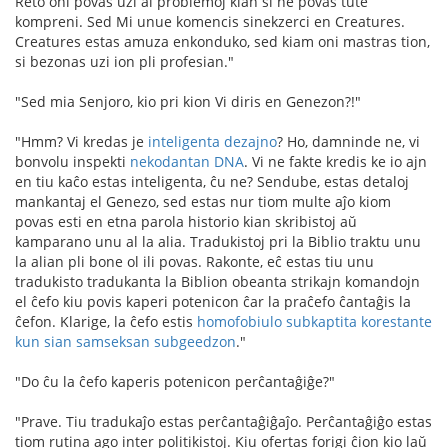
Reto oni povas uzi al problemoj kian si ne povas tute
kompreni. Sed Mi unue komencis sinekzerci en Creatures.
Creatures estas amuza enkonduko, sed kiam oni mastras tion,
si bezonas uzi ion pli profesian."
"Sed mia Senjoro, kio pri kion Vi diris en Genezon?!"
"Hmm? Vi kredas je
inteligenta dezajno
? Ho, damninde ne, vi
bonvolu inspekti
nekodantan DNA
. Vi ne fakte kredis ke io ajn
en tiu kaĉo estas inteligenta, ĉu ne? Sendube, estas detaloj
mankantaj el Genezo, sed estas nur tiom multe aĵo kiom
povas esti en etna parola historio kian skribistoj aŭ
kamparano unu al la alia. Tradukistoj pri la Biblio traktu unu
la alian pli bone ol ili povas. Rakonte, eĉ estas tiu unu
tradukisto tradukanta la Biblion obeanta strikajn komandojn
el ĉefo kiu povis kaperi potenicon ĉar la praĉefo ĉantaĝis la
ĉefon. Klarige, la ĉefo estis
homofobiulo subkaptita korestante
kun sian samseksan subgeedzon
."
"Do ĉu la ĉefo kaperis potenicon perĉantaĝiĝe?"
"Prave. Tiu tradukaĵo estas perĉantaĝiĝaĵo. Perĉantaĝiĝo estas
tiom rutina ago inter politikistoj. Kiu ofertas forigi ĉion kio laŭ