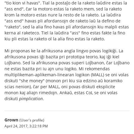
"tio kion vi havas". Tial la postaĵo de la raketo laŭdire estas la
"ass end", ĉar la motoro estas la raketo mem, sed la raketo
krom la motoro estas nure la resto de la raketo. La laŭdira
"ass end" havas pli afordansojn de raketo laŭ la defino de
"raketo", sed la alia fino havas pli afordansojn kiu malpli estas
kerna al raketeco. Tiel la laŭdira "ass" fino estas fakte la fino
kiu pli estas la raketo ol la alia fino estas la raketo.
Mi proponas ke la afrikusona angla lingvo povas logikiĝi. La
afrikusona povas iĝi bazita pri prototipa teorio, kaj iĝi kiel
Loĵbano. Sed la afrikusona povas superi Loĵbanon, ĉar Loĵbano
ne estas bazita pri iu ajn unu logiko. Mi rekomendas
multiplikeman-aplikeman-linearan logikon (MALL) se oni volas
diskuti "she money" (monon pri kiu sia edzino aŭ koramiko
scias nenion), ĉar per MALL, oni povas diskuti eksplicite
monon kaj aliajn rimedojn. Ankaŭ, estas CoL se oni volas
diskuti
pimplication
.
Grown
(User's profile)
April 24, 2017, 3:22:18 PM