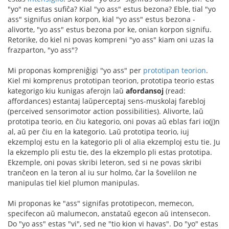
"yo" ne estas sufiĉa? Kial "yo ass" estus bezona? Eble, tial "yo
ass" signifus onian korpon, kial "yo ass" estus bezona -
alivorte, "yo ass" estus bezona por ke, onian korpon signifu.
Retorike, do kiel ni povas kompreni "yo ass" kiam oni uzas la
frazparton, "yo ass"?
Mi proponas kompreniĝigi "yo ass" per
prototipan teorion
.
Kiel mi komprenus prototipan teorion, prototipa teorio estas
kategorigo kiu kunigas aferojn laŭ
afordansoj
(read:
affordances) estantaj laŭperceptaj sens-muskolaj farebloj
(perceived sensorimotor action possibilities). Alivorte, laŭ
prototipa teorio, en ĉiu kategorio, oni povas aŭ eblas fari io(j)n
al, aŭ per ĉiu en la kategorio. Laŭ prototipa teorio, iuj
ekzemploj estu en la kategorio pli ol alia ekzemploj estu tie. Ju
la ekzemplo pli estu tie, des la ekzemplo pli estas prototipa.
Ekzemple, oni povas skribi leteron, sed si ne povas skribi
tranĉeon en la teron al iu sur holmo, ĉar la ŝovelilon ne
manipulas tiel kiel plumon manipulas.
Mi proponas ke "ass" signifas prototipecon, memecon,
specifecon aŭ malumecon, anstataŭ egecon aŭ intensecon.
Do "yo ass" estas "vi", sed ne "tio kion vi havas". Do "yo" estas