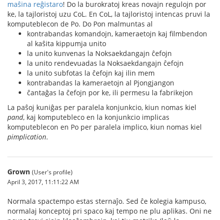
maŝina reĝistaro
! Do la burokratoj kreas novajn regulojn por
ke, la tajloristoj uzu CoL. En CoL, la tajloristoj intencas pruvi la
komputeblecon de Po. Do Pon malmuntas al
kontrabandas komandojn, kameraetojn kaj filmbendon
al kaŝita kippumja unito
la unito kunvenas la Noksaekdangajn ĉefojn
la unito rendevuadas la Noksaekdangajn ĉefojn
la unito subfotas la ĉefojn kaj ilin mem
kontrabandas la kameraetojn al Pjongjangon
ĉantaĝas la ĉefojn por ke, ili permesu la fabrikejon
La paŝoj kuniĝas per paralela konjunkcio, kiun nomas kiel
pand
, kaj komputebleco en la konjunkcio implicas
komputeblecon en Po per paralela implico, kiun nomas kiel
pimplication
.
Grown
(User's profile)
April 3, 2017, 11:11:22 AM
Normala spactempo estas sternaĵo. Sed ĉe kolegia kampuso,
normalaj konceptoj pri spaco kaj tempo ne plu aplikas. Oni ne