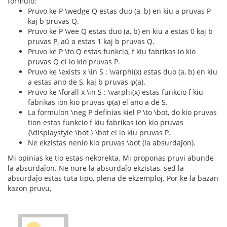
formulo:
Pruvo ke P \wedge Q estas duo (a, b) en kiu a pruvas P
kaj b pruvas Q.
Pruvo ke P \vee Q estas duo (a, b) en kiu a estas 0 kaj b
pruvas P, aŭ a estas 1 kaj b pruvas Q.
Pruvo ke P \to Q estas funkcio, f kiu fabrikas io kio
pruvas Q el io kio pruvas P.
Pruvo ke \exists x \in S : \varphi(x) estas duo (a, b) en kiu
a estas ano de S, kaj b pruvas φ(a).
Pruvo ke \forall x \in S : \varphi(x) estas funkcio f kiu
fabrikas ion kio pruvas φ(a) el ano a de S.
La formulon \neg P definias kiel P \to \bot, do kio pruvas
tion estas funkcio f kiu fabrikas ion kio pruvas
{\displaystyle \bot } \bot el io kiu pruvas P.
Ne ekzistas nenio kio pruvas \bot (la absurdaĵon).
Mi opinias ke tio estas nekorekta. Mi proponas pruvi abunde
la absurdaĵon. Ne nure la absurdaĵo ekzistas, sed la
absurdaĵo estas tuta tipo, plena de ekzemploj. Por ke la bazan
kazon pruvu,