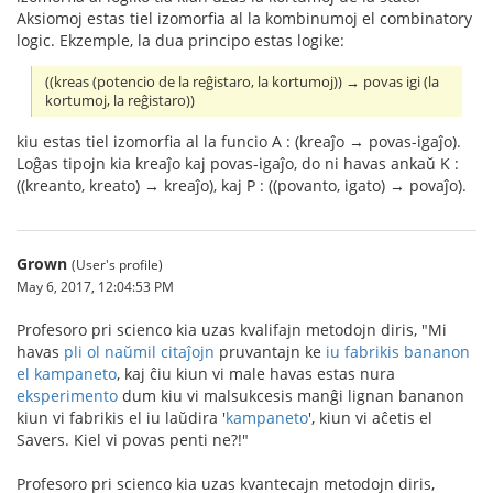
Aksiomoj estas tiel izomorfia al la kombinumoj el combinatory
logic. Ekzemple, la dua principo estas logike:
((kreas (potencio de la reĝistaro, la kortumoj)) → povas igi (la
kortumoj, la reĝistaro))
kiu estas tiel izomorfia al la funcio A : (kreaĵo → povas-igaĵo).
Loĝas tipojn kia kreaĵo kaj povas-igaĵo, do ni havas ankaŭ K :
((kreanto, kreato) → kreaĵo), kaj P : ((povanto, igato) → povaĵo).
Grown
(User's profile)
May 6, 2017, 12:04:53 PM
Profesoro pri scienco kia uzas kvalifajn metodojn diris, "Mi
havas
pli ol naŭmil
citaĵojn
pruvantajn ke
iu fabrikis bananon
el kampaneto
, kaj ĉiu kiun vi male havas estas nura
eksperimento
dum kiu vi malsukcesis manĝi lignan bananon
kiun vi fabrikis el iu laŭdira '
kampaneto
', kiun vi aĉetis el
Savers. Kiel vi povas penti ne?!"
Profesoro pri scienco kia uzas kvantecajn metodojn diris,