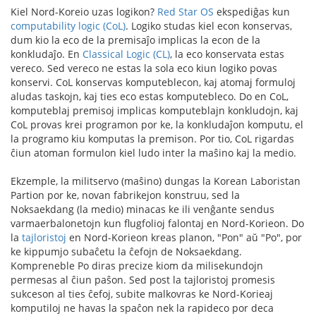
Kiel Nord-Koreio uzas logikon?
Red Star OS
ekspediĝas kun
computability logic (CoL)
. Logiko studas kiel econ konservas,
dum kio la eco de la premisaĵo implicas la econ de la
konkludaĵo. En
Classical Logic (CL)
, la eco konservata estas
vereco. Sed vereco ne estas la sola eco kiun logiko povas
konservi. CoL konservas komputeblecon, kaj atomaj formuloj
aludas taskojn, kaj ties eco estas komputebleco. Do en CoL,
komputeblaj premisoj implicas komputeblajn konkludojn, kaj
CoL provas krei programon por ke, la konkludaĵon komputu, el
la programo kiu komputas la premison. Por tio, CoL rigardas
ĉiun atoman formulon kiel ludo inter la maŝino kaj la medio.
Ekzemple, la militservo (maŝino) dungas la Korean Laboristan
Partion por ke, novan fabrikejon konstruu, sed la
Noksaekdang (la medio) minacas ke ili venĝante sendus
varmaerbalonetojn kun flugfolioj falontaj en Nord-Korieon. Do
la
tajloristoj
en Nord-Korieon kreas planon, "Pon" aŭ "Po", por
ke kippumjo subaĉetu la ĉefojn de Noksaekdang.
Kompreneble Po diras precize kiom da milisekundojn
permesas al ĉiun paŝon. Sed post la tajloristoj promesis
sukceson al ties ĉefoj, subite malkovras ke Nord-Korieaj
komputiloj ne havas la spaĉon nek la rapideco por deca