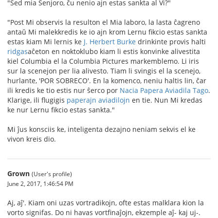
"Sed mia Senjoro, ĉu nenio ajn estas sankta al Vi?"
"Post Mi observis la resulton el Mia laboro, la lasta ĉagreno
antaŭ Mi malekkredis ke io ajn krom Lernu fikcio estas sankta
estas kiam Mi lernis ke
J. Herbert Burke
drinkinte provis halti
ridgas
aĉeton en noktoklubo kiam li estis konvinke alivestita
kiel Columbia el la Columbia Pictures markemblemo. Li iris
sur la scenejon per lia alivesto. Tiam li svingis el la scenejo,
hurlante, 'POR SOBRECO'. En la komenco, neniu haltis lin, ĉar
ili kredis ke tio estis nur ŝerco por
Nacia Papera Aviadila Tago
.
Klarige, ili flugigis
paperajn aviadilojn
en tie. Nun Mi kredas
ke nur Lernu fikcio estas sankta."
Mi ĵus konsciis ke, inteligenta dezajno neniam sekvis el ke
vivon kreis dio.
Grown
(User's profile)
June 2, 2017, 1:46:54 PM
Aj, aĵ'. Kiam oni uzas vortradikojn, ofte estas malklara kion la
vorto signifas. Do ni havas vortfinaĵojn, ekzemple aĵ- kaj uj-.