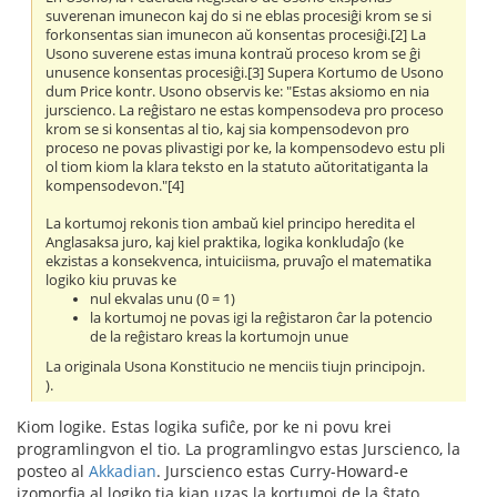
suverenan imunecon kaj do si ne eblas procesiĝi krom se si
forkonsentas sian imunecon aŭ konsentas procesiĝi.[2] La
Usono suverene estas imuna kontraŭ proceso krom se ĝi
unusence konsentas procesiĝi.[3] Supera Kortumo de Usono
dum Price kontr. Usono observis ke: "Estas aksiomo en nia
jurscienco. La reĝistaro ne estas kompensodeva pro proceso
krom se si konsentas al tio, kaj sia kompensodevon pro
proceso ne povas plivastigi por ke, la kompensodevo estu pli
ol tiom kiom la klara teksto en la statuto aŭtoritatiganta la
kompensodevon."[4]
La kortumoj rekonis tion ambaŭ kiel principo heredita el
Anglasaksa juro, kaj kiel praktika, logika konkludaĵo (ke
ekzistas a konsekvenca, intuiciisma, pruvaĵo el matematika
logiko kiu pruvas ke
nul ekvalas unu (0 = 1)
la kortumoj ne povas igi la reĝistaron ĉar la potencio
de la reĝistaro kreas la kortumojn unue
La originala Usona Konstitucio ne menciis tiujn principojn.
).
Kiom logike. Estas logika sufiĉe, por ke ni povu krei
programlingvon el tio. La programlingvo estas Jurscienco, la
posteo al
Akkadian
. Jurscienco estas Curry-Howard-e
izomorfia al logiko tia kian uzas la kortumoj de la ŝtato.