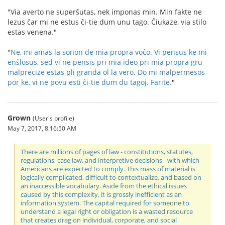
"Via averto ne superŝutas, nek imponas min. Min fakte ne
lezus ĉar mi ne estus ĉi-tie dum unu tago. Ĉiukaze, via stilo
estas venena."
"
Ne, mi amas la sonon de mia propra voĉo. Vi pensus ke mi
enŝlosus, sed vi ne pensis pri mia ideo pri mia propra gru
malprecize estas pli granda ol la vero.
Do mi malpermesos
por ke, vi ne povu esti ĉi-tie dum du tagoj. Farite.
"
Grown
(User's profile)
May 7, 2017, 8:16:50 AM
There are millions of pages of law - constitutions, statutes,
regulations, case law, and interpretive decisions - with which
Americans are expected to comply. This mass of material is
logically complicated, difficult to contextualize, and based on
an inaccessible vocabulary. Aside from the ethical issues
caused by this complexity, it is grossly inefficient as an
information system. The capital required for someone to
understand a legal right or obligation is a wasted resource
that creates drag on individual, corporate, and social