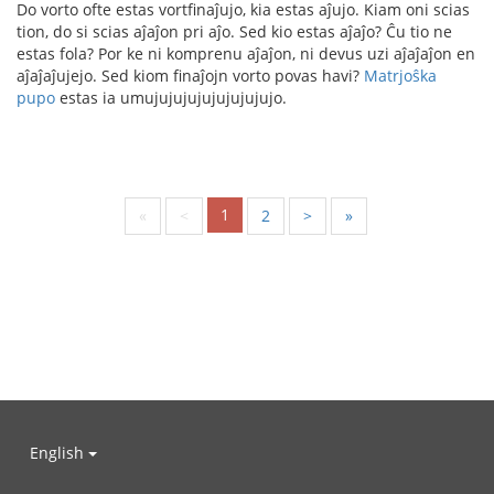
Do vorto ofte estas vortfinaĵujo, kia estas aĵujo. Kiam oni scias
tion, do si scias aĵaĵon pri aĵo. Sed kio estas aĵaĵo? Ĉu tio ne
estas fola? Por ke ni komprenu aĵaĵon, ni devus uzi aĵaĵaĵon en
aĵaĵaĵujejo. Sed kiom finaĵojn vorto povas havi?
Matrjoŝka
pupo
estas ia umujujujujujujujujujo.
1
«
<
2
>
»
English