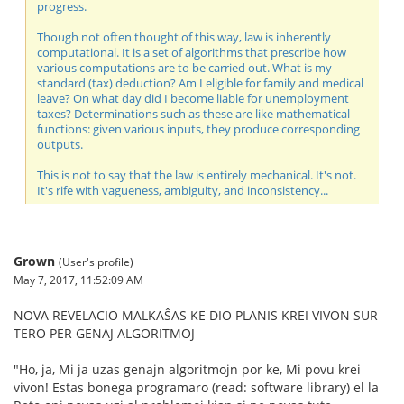
progress.
Though not often thought of this way, law is inherently
computational. It is a set of algorithms that prescribe how
various computations are to be carried out. What is my
standard (tax) deduction? Am I eligible for family and medical
leave? On what day did I become liable for unemployment
taxes? Determinations such as these are like mathematical
functions: given various inputs, they produce corresponding
outputs.
This is not to say that the law is entirely mechanical. It's not.
It's rife with vagueness, ambiguity, and inconsistency...
Grown
(User's profile)
May 7, 2017, 11:52:09 AM
NOVA REVELACIO MALKAŜAS KE DIO PLANIS KREI VIVON SUR
TERO PER GENAJ ALGORITMOJ
"Ho, ja, Mi ja uzas genajn algoritmojn por ke, Mi povu krei
vivon! Estas bonega programaro (read: software library) el la