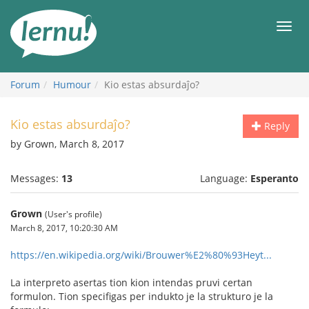
Skip
to
Men
the
content
Forum
Humour
Kio estas absurdaĵo?
Kio estas absurdaĵo?
Reply
by Grown, March 8, 2017
Messages:
13
Language:
Esperanto
Grown
(User's profile)
March 8, 2017, 10:20:30 AM
https://en.wikipedia.org/wiki/Brouwer%E2%80%93Heyt...
La interpreto asertas tion kion intendas pruvi certan
formulon. Tion specifigas per indukto je la strukturo je la