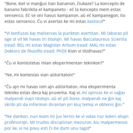
"Bone, kiel vi manĝus tian bananon, ĉiukaze? La koncepto de
banano fabrikita el kampaneto - eĉ la koncepto mem estas
sensenco. Eĉ se oni havus kampanon, aŭ eĉ kampanegon, tio
estas sensenco. Ĉu vi asertas ke mi estas
kastoro
?"
"
Vi konfuzas kaj malservas la punkton asertitan
.
Mi laboras pli
ege ol vi
!
Mi havas tri titolojn. Mi havas Baccalaureus Scientia
(read: BS), mi estas Magister Artium (read: MA), mi estas
Doktoro de filozofio (read: PhD)!
Kion vi titolhavas?"
"Ĉu vi kontestetas mian eksperimentan teknikon?"
"Ne, mi kontestas vian aŭtoritaton!"
"Ĉu ajn mi havas iom ajn aŭtoritaton, mia eksperimenta
tekniko estas deca kaj pruvema. Kaj vi,
mi opinias ke vi saĝas
malpendi viajn titolojn, aŭ eĉ pli bone, malpendi ne ĝin kaj
skribi pli da informon dirantan pri kiuj temoj vi obtenis ĝin
."
"
Ne dankon, nun kiam mi ĵus lernis ke vi volas nur koleri aliajn
profesorojn
.
Mi trudos disciplinan mezuron, kiu malpermesos
por ke, vi ne povu esti ĉi-tie dum unu tago
!"