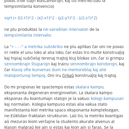
povas trovi siajn klasĉambrojn, kaj tiu metriko (laŭ la
tempsimilanta konvencio)
sqrt (+ (t2-t1)^2 - (x2-x1)^2 - (y2-y1)^2 - (z2-z1)^2)
ne plu produktas la
ne-varieblan intervalon
de la
tempsimilanta intervalo
:
La
"+ - - -" a metrika subskribo
ne plu aplikas ĉar oni ne povas
iri rekte el unu loko al alia loko, ĉar estas tro multe konstruaĵoj
kaj hipiaj subĉielaj terenaj trajtoj kiuj blokas sin, ĉar si grimpu
sennombrajn ŝtuparojn
kaj trairu
sennombrajn koridorojn
, kaj
ĉar
klasoj ofte kunvenas dum ne-memoreblaj kaj alie
maloportunaj tempoj
. Oni iru
ĉirkaŭ
konstruaĵoj kaj trajtoj.
Do mi proponas ke spactempo estas
skalara kampo
,
eksponanta degeneran energinivelon. La skalara kampo
eksponas du kvantumajn statojn je la vakuo:
kolegi-kampusan
kaj normalan. Kolegia kampuso estas alia vakua stato
manifestanta kiel metrika spaco eksponanta kompleksegan,
ne-Eŭklidan fraktalan strukturon. Laŭ tio, la metriko kvantigas
aŭ mezuras kiom verŝajne la studento akurate alvenus al
klason malgraŭ kie ajn si estas kaj kion ajn si faras. Se la