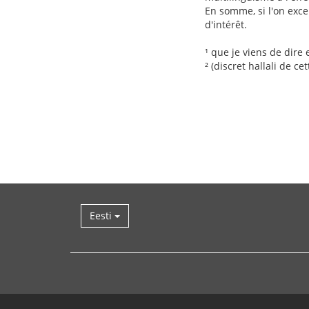
En somme, si l'on exc
d'intérêt.
¹ que je viens de dire 
² (discret hallali de c
Eesti