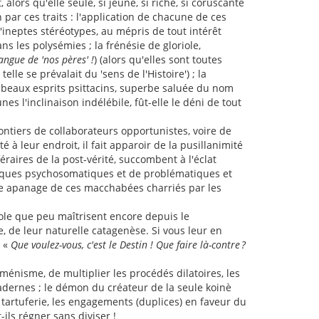
lors qu'elle seule, si jeune, si riche, si coruscante
 par ces traits : l'application de chacune de ces
ineptes stéréotypes, au mépris de tout intérêt
 les polysémies ; la frénésie de gloriole,
angue de 'nos pères' !
) (alors qu'elles sont toutes
le se prévalait du 'sens de l'Histoire') ; la
 beaux esprits psittacins, superbe saluée du nom
es l'inclinaison indélébile, fût-elle le déni de tout
ntiers de collaborateurs opportunistes, voire de
 à leur endroit, il fait apparoir de la pusillanimité
éraires de la post-vérité, succombent à l'éclat
atiques psychosomatiques et de problématiques et
re apanage de ces macchabées charriés par les
ole que peu maîtrisent encore depuis le
e, de leur naturelle catagenèse. Si vous leur en
 «
Que voulez-vous, c'est le Destin ! Que faire là-contre ?
ménisme, de multiplier les procédés dilatoires, les
adernes ; le démon du créateur de la seule koinè
tartuferie, les engagements (duplices) en faveur du
-ils régner sans diviser !