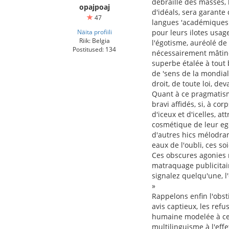
débraillé des masses, h
opajpoaj
d'idéals, sera garante 
47
langues 'académiques' 
Näita profiili
pour leurs ilotes usag
Riik: Belgia
l'égotisme, auréolé de 
Postitused: 134
nécessairement mâtinées
superbe étalée à tout
de 'sens de la mondiali
droit, de toute loi, dev
Quant à ce pragmatisme
bravi affidés, si, à co
d'iceux et d'icelles, a
cosmétique de leur eg
d'autres hics mélodra
eaux de l'oubli, ces so
Ces obscures agonies 
matraquage publicitaire
signalez quelqu'une, l
»
Rappelons enfin l'obst
avis captieux, les ref
humaine modelée à ce j
multilinguisme à l'effe