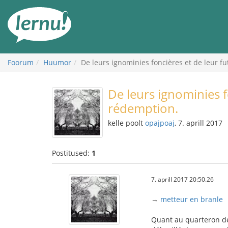
Sisu
juurde
Foorum
Huumor
De leurs ignominies foncières et de leur f
De leurs ignominies f
rédemption.
kelle poolt
opajpoaj
, 7. aprill 2017
Postitused:
1
7. aprill 2017 20:50.26
→
metteur en branle
Quant au quarteron de l