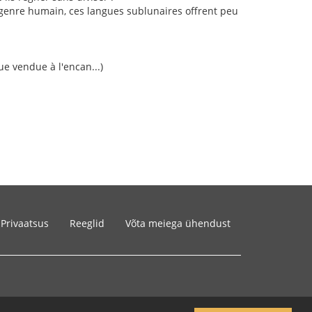
 genre humain, ces langues sublunaires offrent peu
ue vendue à l'encan...)
Privaatsus
Reeglid
Võta meiega ühendust