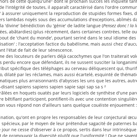
ors de cette quelqu'une¹ dont le prochain succès les inquiète tant, a
de l'intégrité de toutes, il apparaît caractérisé dans l'ordre commun
à assurer uniquement la reproduction de stupides formes fixes, d'
ers lambdas noyés sous des accumulations d'exceptions, abîmés dans
la 'divine' bénédiction du 'génie' de ladite langue (
Pensez donc ! la l
, abâtardies) (plus récemment, dans certaines contrées, telle ou tel
 bout de 'chant du monde', pourtant seriné dans le seul idiome des
sation' ; l'acceptation factice du babélisme, mais aussi chez d'aucun
ant l'état de fait de leur sénescence.
 des locuteurs de parlers déjà cacochymes que l'on traiterait volo
rps perdu encore que défendant, ils ne sussent susciter la longanimité
ttribut spécifique des téléphages au cerveau déliquescent qui, thurif
o, dilaté par les réclames, mais aussi écartelé, esquinté de thém
matiques plus arraisonnants d'abysses les uns que les autres, aut
i-disant sapiens sapiens sapien sapie sapi sap sa s ²
râlées en hoquets ouatés par leurs logiciels de synthèse d'une par
 bêtifiant participent, pontifient-ils avec une contention singulièr
'on vous répond non d'ailleurs sans quelque couéiste enjouement :
ination, qu'ont en propre les responsables de leur conjectural œcu
us spécieux, par le moyen de leur prétendue sagacité de paternes b
our ne cesse d'observer à ce propos, sertis dans leur intrinsèque 
t de promouvoir la diversité plutôt que l'uniformité ! Que ne savent