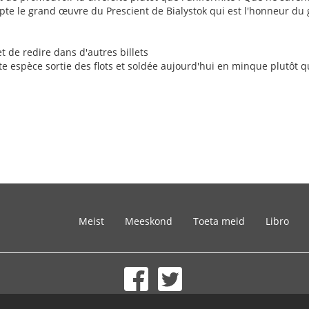
epte le grand œuvre du Prescient de Bialystok qui est l'honneur du
et de redire dans d'autres billets
ette espèce sortie des flots et soldée aujourd'hui en minque plutôt q
Meist
Meeskond
Toeta meid
Libro
© 2002-2026 lernu.net |
Impressum