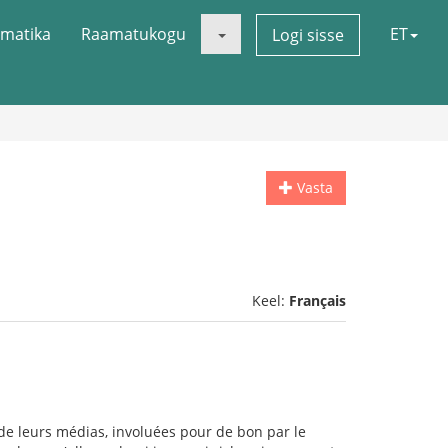
matika
Raamatukogu
ET
Logi sisse
Vasta
Keel:
Français
r de leurs médias, involuées pour de bon par le