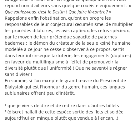
répond non d'ailleurs sans quelque couéiste enjouement : «
Que voulez-vous, c'est le Destin ! Que faire là-contre ?
»
Rappelons enfin l'obstination, qu'ont en propre les
responsables de leur conjectural œcuménisme, de multiplier
les procédés dilatoires, les avis captieux, les refus spécieux,
par le moyen de leur prétendue sagacité de paternes
badernes ; le démon du créateur de la seule koinè humaine
modelée à ce jour ne cesse d'observer à ce propos, sertis
dans leur intrinsèque tartuferie, les engagements (duplices)
en faveur du multilinguisme à l'effet de promouvoir la
diversité plutôt que l'uniformité ! Que ne savent-ils régner
sans diviser !
En somme, si l'on excepte le grand œuvre du Prescient de
Bialystok qui est l'honneur du genre humain, ces langues
sublunaires offrent peu d'intérêt.
¹ que je viens de dire et de redire dans d'autres billets
² (discret hallali de cette espèce sortie des flots et soldée
aujourd'hui en minque plutôt que vendue à l'encan...)