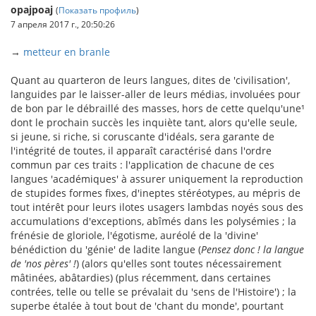
opajpoaj
(
Показать профиль
)
7 апреля 2017 г., 20:50:26
→
metteur en branle
Quant au quarteron de leurs langues, dites de 'civilisation',
languides par le laisser-aller de leurs médias, involuées pour
de bon par le débraillé des masses, hors de cette quelqu'une¹
dont le prochain succès les inquiète tant, alors qu'elle seule,
si jeune, si riche, si coruscante d'idéals, sera garante de
l'intégrité de toutes, il apparaît caractérisé dans l'ordre
commun par ces traits : l'application de chacune de ces
langues 'académiques' à assurer uniquement la reproduction
de stupides formes fixes, d'ineptes stéréotypes, au mépris de
tout intérêt pour leurs ilotes usagers lambdas noyés sous des
accumulations d'exceptions, abîmés dans les polysémies ; la
frénésie de gloriole, l'égotisme, auréolé de la 'divine'
bénédiction du 'génie' de ladite langue (
Pensez donc ! la langue
de 'nos pères' !
) (alors qu'elles sont toutes nécessairement
mâtinées, abâtardies) (plus récemment, dans certaines
contrées, telle ou telle se prévalait du 'sens de l'Histoire') ; la
superbe étalée à tout bout de 'chant du monde', pourtant