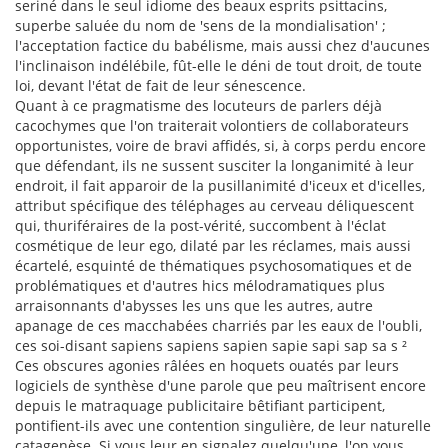
seriné dans le seul idiome des beaux esprits psittacins,
superbe saluée du nom de 'sens de la mondialisation' ;
l'acceptation factice du babélisme, mais aussi chez d'aucunes
l'inclinaison indélébile, fût-elle le déni de tout droit, de toute
loi, devant l'état de fait de leur sénescence.
Quant à ce pragmatisme des locuteurs de parlers déjà
cacochymes que l'on traiterait volontiers de collaborateurs
opportunistes, voire de bravi affidés, si, à corps perdu encore
que défendant, ils ne sussent susciter la longanimité à leur
endroit, il fait apparoir de la pusillanimité d'iceux et d'icelles,
attribut spécifique des téléphages au cerveau déliquescent
qui, thuriféraires de la post-vérité, succombent à l'éclat
cosmétique de leur ego, dilaté par les réclames, mais aussi
écartelé, esquinté de thématiques psychosomatiques et de
problématiques et d'autres hics mélodramatiques plus
arraisonnants d'abysses les uns que les autres, autre
apanage de ces macchabées charriés par les eaux de l'oubli,
ces soi-disant sapiens sapiens sapien sapie sapi sap sa s ²
Ces obscures agonies râlées en hoquets ouatés par leurs
logiciels de synthèse d'une parole que peu maîtrisent encore
depuis le matraquage publicitaire bêtifiant participent,
pontifient-ils avec une contention singulière, de leur naturelle
catagenèse. Si vous leur en signalez quelqu'une, l'on vous