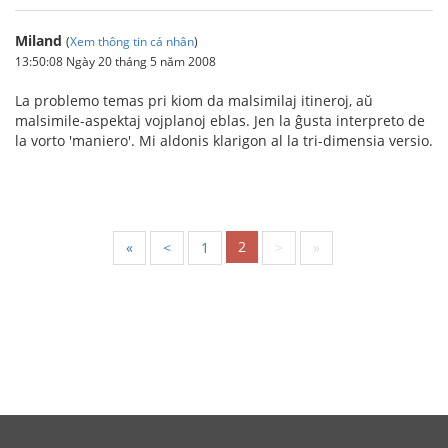
Miland
(
Xem thông tin cá nhân
)
13:50:08 Ngày 20 tháng 5 năm 2008
La problemo temas pri kiom da malsimilaj itineroj, aŭ
malsimile-aspektaj vojplanoj eblas. Jen la ĝusta interpreto de
la vorto 'maniero'. Mi aldonis klarigon al la tri-dimensia versio.
2
«
<
1
>
»