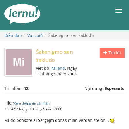
Đi
đến
Men
phần
nội
dung
Diễn đàn
Vui cười
Ŝakenigmo sen ŝakludo
Ŝakenigmo sen
Trả lời
ŝakludo
viết bởi
Miland
, Ngày
19 tháng 5 năm 2008
Tin nhắn:
12
Nội dung:
Esperanto
Filu
(
Xem thông tin cá nhân
)
12:54:57 Ngày 20 tháng 5 năm 2008
Mi do bonkore al Sergejm donas mian verdan stelon...