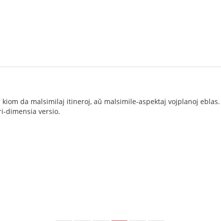
kiom da malsimilaj itineroj, aŭ malsimile-aspektaj vojplanoj eblas. 
tri-dimensia versio.