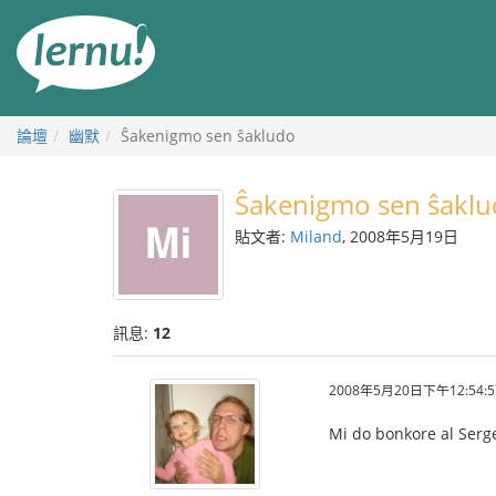
前
往
目
錄
論壇
幽默
Ŝakenigmo sen ŝakludo
Ŝakenigmo sen ŝakl
貼文者:
Miland
, 2008年5月19日
訊息:
12
2008年5月20日下午12:54:5
Mi do bonkore al Serg