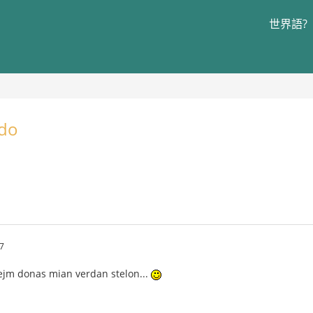
世界語?
udo
7
ejm donas mian verdan stelon...