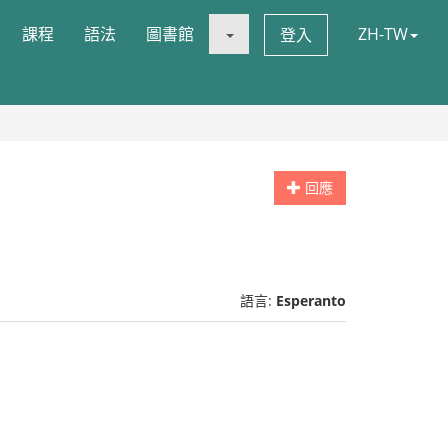
課程
語法
圖書館
ZH-TW
登入
回應
語言:
Esperanto