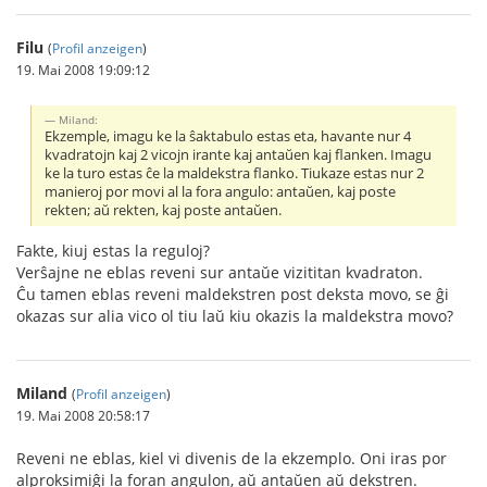
Filu
(
Profil anzeigen
)
19. Mai 2008 19:09:12
Miland:
Ekzemple, imagu ke la ŝaktabulo estas eta, havante nur 4
kvadratojn kaj 2 vicojn irante kaj antaŭen kaj flanken. Imagu
ke la turo estas ĉe la maldekstra flanko. Tiukaze estas nur 2
manieroj por movi al la fora angulo: antaŭen, kaj poste
rekten; aŭ rekten, kaj poste antaŭen.
Fakte, kiuj estas la reguloj?
Verŝajne ne eblas reveni sur antaŭe vizititan kvadraton.
Ĉu tamen eblas reveni maldekstren post deksta movo, se ĝi
okazas sur alia vico ol tiu laŭ kiu okazis la maldekstra movo?
Miland
(
Profil anzeigen
)
19. Mai 2008 20:58:17
Reveni ne eblas, kiel vi divenis de la ekzemplo. Oni iras por
alproksimiĝi la foran angulon, aŭ antaŭen aŭ dekstren.