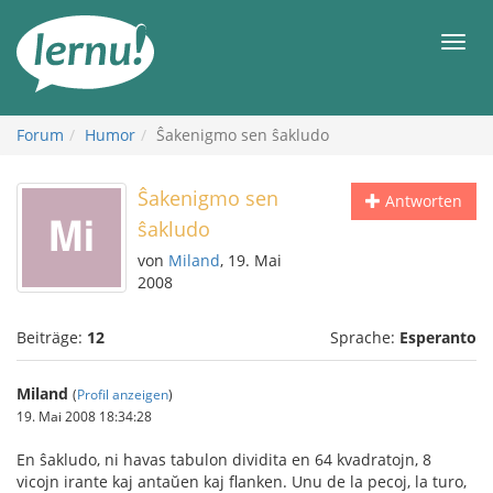
Zum
Inhalt
Men
Forum
Humor
Ŝakenigmo sen ŝakludo
Ŝakenigmo sen
Antworten
ŝakludo
von
Miland
, 19. Mai
2008
Beiträge:
12
Sprache:
Esperanto
Miland
(
Profil anzeigen
)
19. Mai 2008 18:34:28
En ŝakludo, ni havas tabulon dividita en 64 kvadratojn, 8
vicojn irante kaj antaŭen kaj flanken. Unu de la pecoj, la turo,