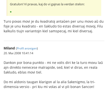
Gratulon! Vi pravas, kaj do vi gajnas la verdan stelon:
*
Turo povas movi je du kvadratoj antaŭen per unu movo aŭ du
foje je unu kvadrato - en ŝakludo tio estas diversaj movoj, Filu
kalkulis tiujn variantojn kiel samspecaj, mi kiel diversaj.
Miland
(
Profil anzeigen
)
20. Mai 2008 10:41:14
Dankon por bona punkto - mi ne volis diri ke la turo movu laŭ
ajn direkto nenecese malrapide, sed, kiel vi diras, en reala
ŝakludo, eblas movi tiel.
Do mi aldonis taugan klarigon al la alia ŝakenigmo, la tri-
dimensia versio - pri kiu mi volas al vi pli bonan ŝancon!