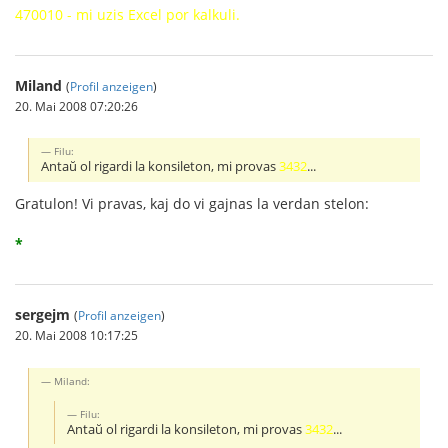
470010 - mi uzis Excel por kalkuli.
Miland
(
Profil anzeigen
)
20. Mai 2008 07:20:26
Filu:
Antaŭ ol rigardi la konsileton, mi provas
3432
...
Gratulon! Vi pravas, kaj do vi gajnas la verdan stelon:
*
sergejm
(
Profil anzeigen
)
20. Mai 2008 10:17:25
Miland:
Filu:
Antaŭ ol rigardi la konsileton, mi provas
3432
...