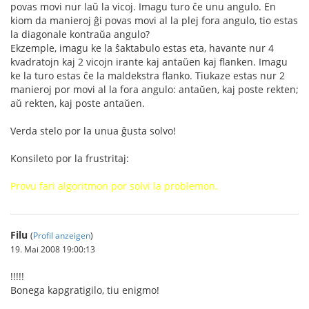
povas movi nur laŭ la vicoj. Imagu turo ĉe unu angulo. En
kiom da manieroj ĝi povas movi al la plej fora angulo, tio estas
la diagonale kontraŭa angulo?
Ekzemple, imagu ke la ŝaktabulo estas eta, havante nur 4
kvadratojn kaj 2 vicojn irante kaj antaŭen kaj flanken. Imagu
ke la turo estas ĉe la maldekstra flanko. Tiukaze estas nur 2
manieroj por movi al la fora angulo: antaŭen, kaj poste rekten;
aŭ rekten, kaj poste antaŭen.
Verda stelo por la unua ĝusta solvo!
Konsileto por la frustritaj:
Provu fari algoritmon por solvi la problemon.
Filu
(
Profil anzeigen
)
19. Mai 2008 19:00:13
!!!!!
Bonega kapgratigilo, tiu enigmo!